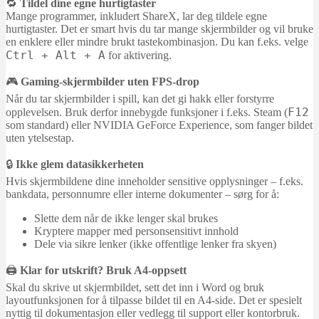
🔁
Tildel dine egne hurtigtaster
Mange programmer, inkludert ShareX, lar deg tildele egne
hurtigtaster. Det er smart hvis du tar mange skjermbilder og vil bruke
en enklere eller mindre brukt tastekombinasjon. Du kan f.eks. velge
Ctrl + Alt + A
for aktivering.
🎮
Gaming-skjermbilder uten FPS-drop
Når du tar skjermbilder i spill, kan det gi hakk eller forstyrre
F12
opplevelsen. Bruk derfor innebygde funksjoner i f.eks. Steam (
som standard) eller NVIDIA GeForce Experience, som fanger bildet
uten ytelsestap.
🔒
Ikke glem datasikkerheten
Hvis skjermbildene dine inneholder sensitive opplysninger – f.eks.
bankdata, personnumre eller interne dokumenter – sørg for å:
Slette dem når de ikke lenger skal brukes
Kryptere mapper med personsensitivt innhold
Dele via sikre lenker (ikke offentlige lenker fra skyen)
🖨️
Klar for utskrift? Bruk A4-oppsett
Skal du skrive ut skjermbildet, sett det inn i Word og bruk
layoutfunksjonen for å tilpasse bildet til en A4-side. Det er spesielt
nyttig til dokumentasjon eller vedlegg til support eller kontorbruk.