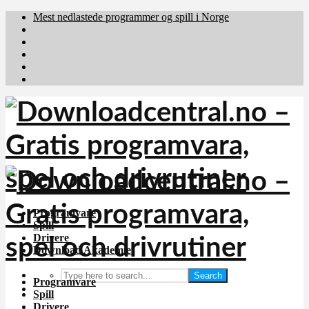
Mest nedlastede programmer og spill i Norge
Download.dk
Downloadcentral.fi
Brafiler.se
holyfile.com
deutschedownloads.de
Programvare
Spill
Drivere
Download Akademiet
Search
Programvare
Spill
Drivere