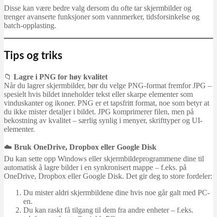
Disse kan være bedre valg dersom du ofte tar skjermbilder og
trenger avanserte funksjoner som vannmerker, tidsforsinkelse og
batch-opplasting.
Tips og triks
📁
Lagre i PNG for høy kvalitet
Når du lagrer skjermbilder, bør du velge PNG-format fremfor JPG –
spesielt hvis bildet inneholder tekst eller skarpe elementer som
vinduskanter og ikoner. PNG er et tapsfritt format, noe som betyr at
du ikke mister detaljer i bildet. JPG komprimerer filen, men på
bekostning av kvalitet – særlig synlig i menyer, skrifttyper og UI-
elementer.
☁️
Bruk OneDrive, Dropbox eller Google Disk
Du kan sette opp Windows eller skjermbildeprogrammene dine til
automatisk å lagre bilder i en synkronisert mappe – f.eks. på
OneDrive, Dropbox eller Google Disk. Det gir deg to store fordeler:
Du mister aldri skjermbildene dine hvis noe går galt med PC-
en.
Du kan raskt få tilgang til dem fra andre enheter – f.eks.