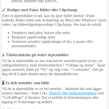
telefon, nettbrett eller jobb-PC.
🖌️
Rediger med Paint, Bilder eller Clipchamp
Etter at skjermbildet er tatt, kan du åpne bildet direkte i Paint
(enkelt), Bilder (med rask beskjæring og filtre) eller Windows’ nyere
video- og bilderedigeringsverktøy Clipchamp. Her kan du enkelt:
Fremheve med piler, bokser eller tekst
Beskjære unødvendige deler
Sensurere sensitive opplysninger (f.eks. e-poster eller
personnummer)
⌛
Tidsforsinkelse gir bedre skjermbilder
Vil du ta skjermbilde av noe som krever musebevegelse (f.eks. en
rullegardinmeny), bruk tidsforsinkelsen i “Utklipp og skisse”. Åpne
appen manuelt, klikk på “Ny” og velg f.eks. “3 sekunder”. Det gir
deg tid til å åpne ønsket meny før skjermbildet tas.
🖥️
Ta hele nettsider som bilde
Vil du ta skjermbilde av en hel nettside – inkludert det som ligger
utenfor skjermen – bruk f.eks.
ShareX eller nettleserutvidelser
som
“GoFullPage” (Chrome). Det er perfekt til dokumentasjon eller
lagring av kvitteringer og artikler.