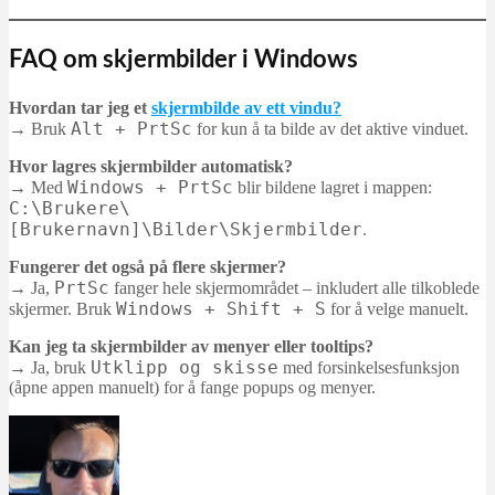
FAQ om skjermbilder i Windows
Hvordan tar jeg et
skjermbilde av ett vindu?
Alt + PrtSc
→ Bruk
for kun å ta bilde av det aktive vinduet.
Hvor lagres skjermbilder automatisk?
Windows + PrtSc
→ Med
blir bildene lagret i mappen:
C:\Brukere\
[Brukernavn]\Bilder\Skjermbilder
.
Fungerer det også på flere skjermer?
PrtSc
→ Ja,
fanger hele skjermområdet – inkludert alle tilkoblede
Windows + Shift + S
skjermer. Bruk
for å velge manuelt.
Kan jeg ta skjermbilder av menyer eller tooltips?
Utklipp og skisse
→ Ja, bruk
med forsinkelsesfunksjon
(åpne appen manuelt) for å fange popups og menyer.