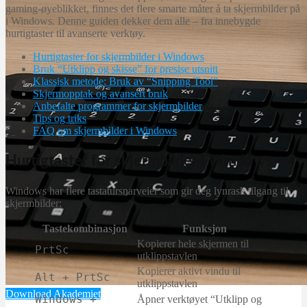
gaming-øyeblikket, finnes det flere smarte måter å ta skjermbilder på
i Windows. Denne guiden dekker dem alle – fra innebygde
hurtigtaster til avanserte verktøy.
Hurtigtaster for skjermbilder i Windows
Bruk “Utklipp og skisse” for presise utsnitt
Klassisk metode: Bruk av “Snipping Tool”
Skjermopptak og avansert bruk
Anbefalte programmer for skjermbilder
Tips og triks
FAQ om skjermbilder i Windows
Hurtigtaster for skjermbilder i Windows
Windows har flere tastatursnarveier som gir deg lynrask tilgang til
skjermbilder:
Tastekombinasjon
Funksjon
Kopierer hele skjermen til
PrtSc
utklippstavlen
Kopierer aktivt vindu til
Alt + PrtSc
utklippstavlen
Download Akademiet
Windows +
Åpner verktøyet “Utklipp og