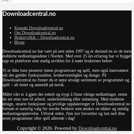
Downloadcentral.no
Kontakt Downloadcentral.no
Om Downloadcentral.no
Brukervilkår – Downloadcentral.no
Blogg
Downloadcentral.no har vært på nett siden 1997 og er dermed en av de mest
etablerte nedlastingssidene i Norden. Med over 25 års erfaring har vi bygget
opp en plattform som stadig utvikles for å møte brukernes behov.
Vi er ikke bare pionerer innen programvare og spill, men også innovatører
når det gjelder funksjonalitet, brukervennlighet og design. På
Downloadcentral.no finner du et nøye utvalgt sortiment av programmer og
spill – alt testet og anmeldt på norsk.
Målet vårt er å gjøre det enkelt og trygt å finne riktige nedlastinger, enten
du ser etter noe til arbeid, underholdning eller utdanning. Med moderne
design, smarte funksjoner og jevnlige oppdateringer er Downloadcentral.no
fortsatt et naturlig valg for norske brukere som ønsker en sikker og smidig
nedlastingsopplevelse. Utforsk siden, finn nye favoritter og last ned dine
neste programmer eller spill allerede i dag!
Copyright © 2026· Powered by
Downloadcentral.no