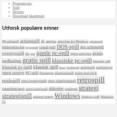
Programvare
Spill
Drivere
Download Akademiet
Utforsk populære emner
actionspill
AI
90-tallsspill
antivirus for Windows
antivirus
arkadespill
DOS-spill
dos actionspill
bilderedigering
casual-spill
byggespill
gamle pc-spill
eventyrspill
gratis
fps
gratis antivirus
free
gratis spill
klassiske pc-spill
nedlasting
klassiske spill
klassisk spill
klassisk pc-spill
mobilspill
multiplayer
linux
logikkspill
open source
PC-spill
plattformspill
point-and-click
Personvern
retrospill
puslespill
retro-eventyrspill
retro plattformspill
strategi
sikkerhet
sanntidsstrategi
sierra eventyrspill
simulering
Windows
strategispill
Windows
turbasert strategi
Windows-spill
11