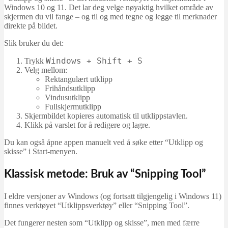
Windows 10 og 11. Det lar deg velge nøyaktig hvilket område av
skjermen du vil fange – og til og med tegne og legge til merknader
direkte på bildet.
Slik bruker du det:
Windows + Shift + S
Trykk
Velg mellom:
Rektangulært utklipp
Frihåndsutklipp
Vindusutklipp
Fullskjermutklipp
Skjermbildet kopieres automatisk til utklippstavlen.
Klikk på varslet for å redigere og lagre.
Du kan også åpne appen manuelt ved å søke etter “Utklipp og
skisse” i Start-menyen.
Klassisk metode: Bruk av “Snipping Tool”
I eldre versjoner av Windows (og fortsatt tilgjengelig i Windows 11)
finnes verktøyet “Utklippsverktøy” eller “Snipping Tool”.
Det fungerer nesten som “Utklipp og skisse”, men med færre