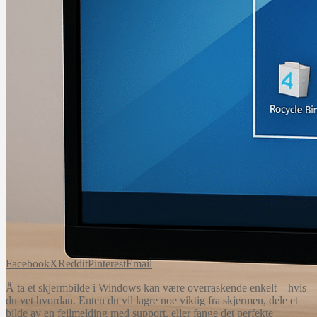
Facebook
X
Reddit
Pinterest
Email
Å ta et skjermbilde i Windows kan være overraskende enkelt – hvis
du vet hvordan. Enten du vil lagre noe viktig fra skjermen, dele et
bilde av en feilmelding med support, eller fange det perfekte