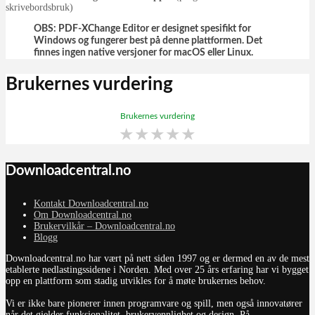
skrivebordsbruk)
OBS:
PDF-XChange Editor er designet spesifikt for
Windows og fungerer best på denne plattformen. Det
finnes ingen native versjoner for macOS eller Linux.
Brukernes vurdering
Brukernes vurdering
★
★
★
★
★
Downloadcentral.no
Kontakt Downloadcentral.no
Om Downloadcentral.no
Brukervilkår – Downloadcentral.no
Blogg
Downloadcentral.no har vært på nett siden 1997 og er dermed en av de mest
etablerte nedlastingssidene i Norden. Med over 25 års erfaring har vi bygget
opp en plattform som stadig utvikles for å møte brukernes behov.
Vi er ikke bare pionerer innen programvare og spill, men også innovatører
når det gjelder funksjonalitet, brukervennlighet og design. På