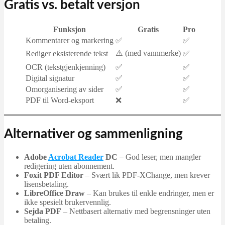
Gratis vs. betalt versjon
Funksjon
Gratis
Pro
Kommentarer og markering
✅
✅
⚠️ (med vannmerke)
Rediger eksisterende tekst
✅
OCR (tekstgjenkjenning)
✅
✅
Digital signatur
✅
✅
Omorganisering av sider
✅
✅
PDF til Word-eksport
❌
✅
Alternativer og sammenligning
Adobe
Acrobat Reader
DC
– God leser, men mangler
redigering uten abonnement.
Foxit PDF Editor
– Svært lik PDF-XChange, men krever
lisensbetaling.
LibreOffice Draw
– Kan brukes til enkle endringer, men er
ikke spesielt brukervennlig.
Sejda PDF
– Nettbasert alternativ med begrensninger uten
betaling.