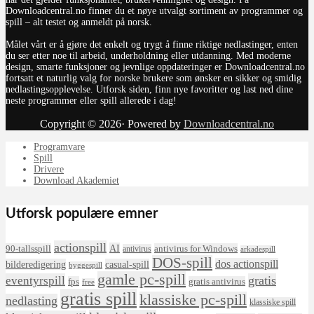
Downloadcentral.no finner du et nøye utvalgt sortiment av programmer og
spill – alt testet og anmeldt på norsk.
Målet vårt er å gjøre det enkelt og trygt å finne riktige nedlastinger, enten
du ser etter noe til arbeid, underholdning eller utdanning. Med moderne
design, smarte funksjoner og jevnlige oppdateringer er Downloadcentral.no
fortsatt et naturlig valg for norske brukere som ønsker en sikker og smidig
nedlastingsopplevelse. Utforsk siden, finn nye favoritter og last ned dine
neste programmer eller spill allerede i dag!
Copyright © 2026· Powered by
Downloadcentral.no
Programvare
Spill
Drivere
Download Akademiet
Utforsk populære emner
actionspill
AI
90-tallsspill
antivirus for Windows
antivirus
arkadespill
DOS-spill
dos actionspill
bilderedigering
casual-spill
byggespill
gamle pc-spill
eventyrspill
gratis
fps
gratis antivirus
free
gratis spill
klassiske pc-spill
nedlasting
klassiske spill