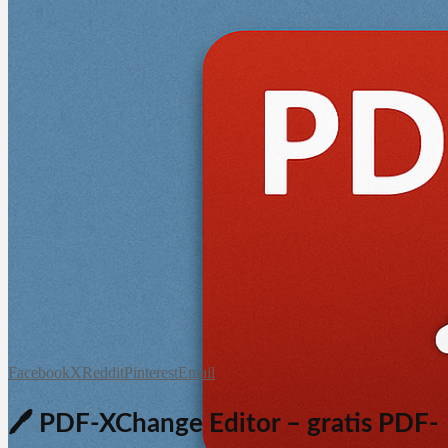
Facebook
X
Reddit
Pinterest
Email
🖊️ PDF-XChange Editor – gratis PDF-