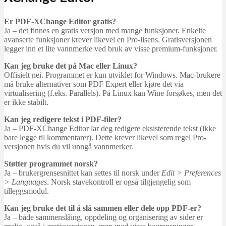
Er PDF-XChange Editor gratis?
Ja – det finnes en gratis versjon med mange funksjoner. Enkelte
avanserte funksjoner krever likevel en Pro-lisens. Gratisversjonen
legger inn et lite vannmerke ved bruk av visse premium-funksjoner.
Kan jeg bruke det på Mac eller Linux?
Offisielt nei. Programmet er kun utviklet for Windows. Mac-brukere
må bruke alternativer som PDF Expert eller kjøre det via
virtualisering (f.eks. Parallels). På Linux kan Wine forsøkes, men det
er ikke stabilt.
Kan jeg redigere tekst i PDF-filer?
Ja – PDF-XChange Editor lar deg redigere eksisterende tekst (ikke
bare legge til kommentarer). Dette krever likevel som regel Pro-
versjonen hvis du vil unngå vannmerker.
Støtter programmet norsk?
Ja – brukergrensesnittet kan settes til norsk under
Edit > Preferences
> Languages
. Norsk stavekontroll er også tilgjengelig som
tilleggsmodul.
Kan jeg bruke det til å slå sammen eller dele opp PDF-er?
Ja – både sammenslåing, oppdeling og organisering av sider er