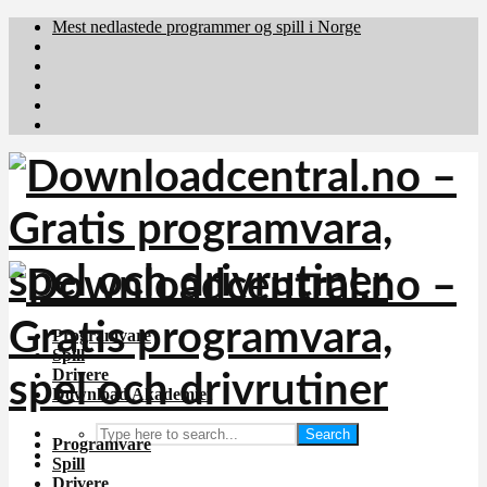
Mest nedlastede programmer og spill i Norge
Download.dk
Downloadcentral.fi
Brafiler.se
holyfile.com
deutschedownloads.de
Programvare
Spill
Drivere
Download Akademiet
Search
Programvare
Spill
Drivere