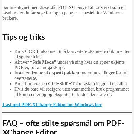
Sammenlignet med disse står PDF-XChange Editor sterkt som en
løsning der du får
mye
for ingen penger – spesielt for Windows-
brukere.
Tips og triks
Bruk OCR-funksjonen til å konvertere skannede dokumenter
til søkbar tekst.
Aktiver
“Safe Mode”
under visning hvis du åpner ukjente
PDF-er, for å unngå skript.
Installer den norske
språkpakken
under innstillinger for full
oversettelse.
Bruk hurtigtasten
Ctrl+Shift+T
for raskt å legge til tekstfelt.
Hvis du bare vil redigere uten vannmerker, bruk programmet
til kommentering og eksporter til bilde eller skriv ut.
Last ned PDF-XChange Editor for Windows her
FAQ – ofte stilte spørsmål om PDF-
XChange Editor