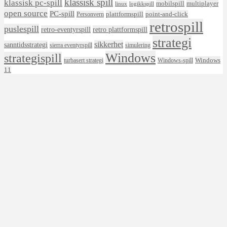
klassisk spill
klassisk pc-spill
mobilspill
multiplayer
linux
logikkspill
open source
PC-spill
plattformspill
point-and-click
Personvern
retrospill
puslespill
retro-eventyrspill
retro plattformspill
strategi
sikkerhet
sanntidsstrategi
sierra eventyrspill
simulering
Windows
strategispill
Windows
turbasert strategi
Windows-spill
11