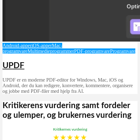
Android-apper
iOS-apper
Mac-
programvare
Multimedieprogrammer
PDF-programvare
Programvare
UPDF
UPDF er en moderne PDF-editor for Windows, Mac, iOS og
Android, der du kan redigere, konvertere, kommentere, organisere
og jobbe med PDF-filer med hjelp fra AI.
Kritikerens vurdering samt fordeler
og ulemper, og brukernes vurdering
Kritikernes vurdering
★
★
★
★
★