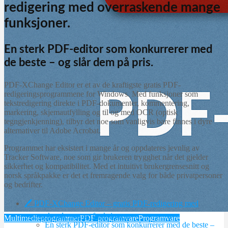
redigering med overraskende mange
funksjoner.
En sterk PDF-editor som konkurrerer med
de beste – og slår dem på pris.
PDF-XChange Editor er et av de kraftigste gratis PDF-
redigeringsprogrammene for Windows. Med funksjoner som
tekstredigering direkte i PDF-dokumenter, kommentering,
markering, skjemautfylling og til og med OCR (optisk
tegngjenkjenning), tilbyr det noe som vanligvis bare finnes i dyre
alternativer til Adobe Acrobat.
Programmet har eksistert i mange år og oppdateres jevnlig av
Tracker Software, noe som gir brukeren trygghet når det gjelder
sikkerhet og kompatibilitet. Med et intuitivt brukergrensesnitt og
norsk språkpakke er det et fremragende valg for både privatpersoner
og bedrifter.
🖊️ PDF-XChange Editor – gratis PDF-redigering med
overraskende mange funksjoner.
Multimedieprogrammer
PDF-programvare
Programvare
En sterk PDF-editor som konkurrerer med de beste –