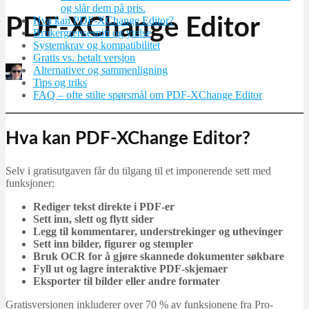
og slår dem på pris.
Hva kan PDF-XChange Editor?
PDF-XChange Editor
Brukergrensesnitt og ytelse
Systemkrav og kompatibilitet
Gratis vs. betalt versjon
Alternativer og sammenligning
Martin Jørgensen
Tips og triks
november 3, 2025
FAQ – ofte stilte spørsmål om PDF-XChange Editor
Hva kan PDF-XChange Editor?
Selv i gratisutgaven får du tilgang til et imponerende sett med
funksjoner:
Rediger tekst direkte i PDF-er
Sett inn, slett og flytt sider
Legg til kommentarer, understrekinger og uthevinger
Sett inn bilder, figurer og stempler
Bruk OCR for å gjøre skannede dokumenter søkbare
Fyll ut og lagre interaktive PDF-skjemaer
Eksporter til bilder eller andre formater
Gratisversjonen inkluderer over 70 % av funksjonene fra Pro-