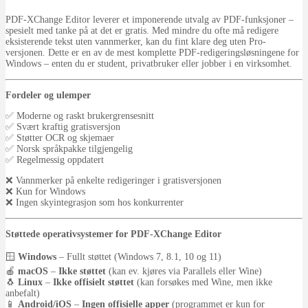
PDF-XChange Editor leverer et imponerende utvalg av PDF-funksjoner –
spesielt med tanke på at det er gratis. Med mindre du ofte må redigere
eksisterende tekst uten vannmerker, kan du fint klare deg uten Pro-
versjonen. Dette er en av de mest komplette PDF-redigeringsløsningene for
Windows – enten du er student, privatbruker eller jobber i en virksomhet.
Fordeler og ulemper
✅ Moderne og raskt brukergrensesnitt
✅ Svært kraftig gratisversjon
✅ Støtter OCR og skjemaer
✅ Norsk språkpakke tilgjengelig
✅ Regelmessig oppdatert
❌ Vannmerker på enkelte redigeringer i gratisversjonen
❌ Kun for Windows
❌ Ingen skyintegrasjon som hos konkurrenter
Støttede operativsystemer for PDF-XChange Editor
🪟
Windows
– Fullt støttet (Windows 7, 8.1, 10 og 11)
🍎
macOS
–
Ikke støttet
(kan ev. kjøres via Parallels eller Wine)
🐧
Linux
–
Ikke offisielt støttet
(kan forsøkes med Wine, men ikke
anbefalt)
📱
Android/iOS
–
Ingen offisielle apper
(programmet er kun for