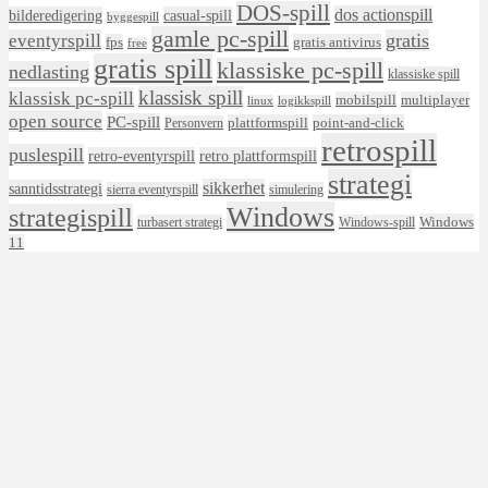
DOS-spill
dos actionspill
bilderedigering
casual-spill
byggespill
gamle pc-spill
eventyrspill
gratis
fps
gratis antivirus
free
gratis spill
klassiske pc-spill
nedlasting
klassiske spill
klassisk spill
klassisk pc-spill
mobilspill
multiplayer
linux
logikkspill
open source
PC-spill
plattformspill
point-and-click
Personvern
retrospill
puslespill
retro-eventyrspill
retro plattformspill
strategi
sikkerhet
sanntidsstrategi
sierra eventyrspill
simulering
Windows
strategispill
Windows
turbasert strategi
Windows-spill
11