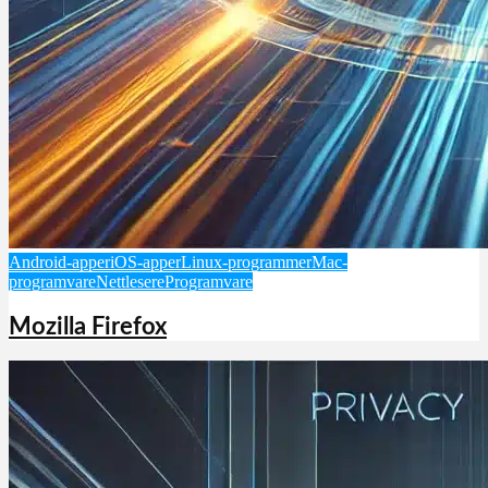
Android-apper
iOS-apper
Linux-programmer
Mac-
programvare
Nettlesere
Programvare
Mozilla Firefox