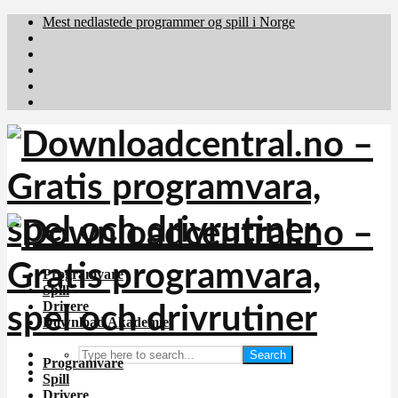
Mest nedlastede programmer og spill i Norge
Download.dk
Downloadcentral.fi
Brafiler.se
holyfile.com
deutschedownloads.de
Programvare
Spill
Drivere
Download Akademiet
Search
Programvare
Spill
Drivere