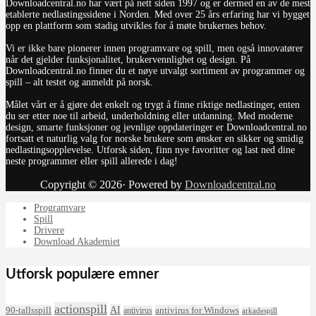
Downloadcentral.no har vært på nett siden 1997 og er dermed en av de mest
etablerte nedlastingssidene i Norden. Med over 25 års erfaring har vi bygget
opp en plattform som stadig utvikles for å møte brukernes behov.
Vi er ikke bare pionerer innen programvare og spill, men også innovatører
når det gjelder funksjonalitet, brukervennlighet og design. På
Downloadcentral.no finner du et nøye utvalgt sortiment av programmer og
spill – alt testet og anmeldt på norsk.
Målet vårt er å gjøre det enkelt og trygt å finne riktige nedlastinger, enten
du ser etter noe til arbeid, underholdning eller utdanning. Med moderne
design, smarte funksjoner og jevnlige oppdateringer er Downloadcentral.no
fortsatt et naturlig valg for norske brukere som ønsker en sikker og smidig
nedlastingsopplevelse. Utforsk siden, finn nye favoritter og last ned dine
neste programmer eller spill allerede i dag!
Copyright © 2026· Powered by
Downloadcentral.no
Programvare
Spill
Drivere
Download Akademiet
Utforsk populære emner
actionspill
AI
90-tallsspill
antivirus for Windows
antivirus
arkadespill