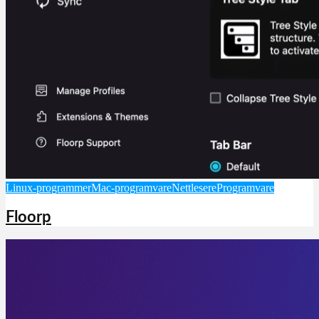
Linux-programmer
Mac-programvare
Nettlesere
Programvare
Floorp