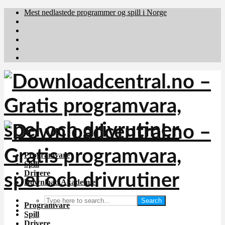
Mest nedlastede programmer og spill i Norge
Download.dk
Downloadcentral.fi
Brafiler.se
holyfile.com
deutschedownloads.de
Programvare
Spill
Drivere
Download Akademiet
Search
Programvare
Spill
Drivere