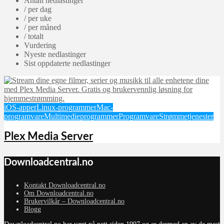
Antall nedlastinger
/ per dag
/ per uke
/ per måned
/ totalt
Vurdering
Nyeste nedlastinger
Sist oppdaterte nedlastinger
iOS-apper
Linux-programmer
Mac-
programvare
Multimedieprogrammer
Programvare
Strømmetjenester
Plex Media Server
Downloadcentral.no
Kontakt Downloadcentral.no
Om Downloadcentral.no
Brukervilkår – Downloadcentral.no
Blogg