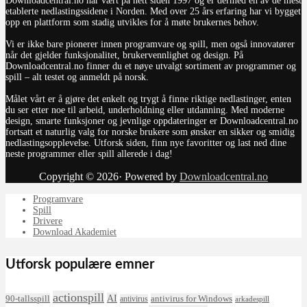
Downloadcentral.no har vært på nett siden 1997 og er dermed en av de mest
etablerte nedlastingssidene i Norden. Med over 25 års erfaring har vi bygget
opp en plattform som stadig utvikles for å møte brukernes behov.
Vi er ikke bare pionerer innen programvare og spill, men også innovatører
når det gjelder funksjonalitet, brukervennlighet og design. På
Downloadcentral.no finner du et nøye utvalgt sortiment av programmer og
spill – alt testet og anmeldt på norsk.
Målet vårt er å gjøre det enkelt og trygt å finne riktige nedlastinger, enten
du ser etter noe til arbeid, underholdning eller utdanning. Med moderne
design, smarte funksjoner og jevnlige oppdateringer er Downloadcentral.no
fortsatt et naturlig valg for norske brukere som ønsker en sikker og smidig
nedlastingsopplevelse. Utforsk siden, finn nye favoritter og last ned dine
neste programmer eller spill allerede i dag!
Copyright © 2026· Powered by
Downloadcentral.no
Programvare
Spill
Drivere
Download Akademiet
Utforsk populære emner
actionspill
AI
90-tallsspill
antivirus for Windows
antivirus
arkadespill