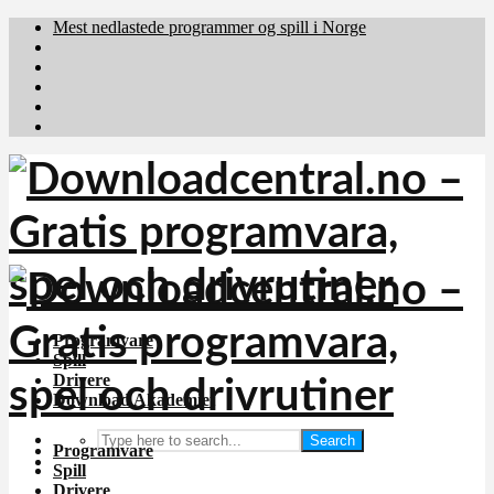
Mest nedlastede programmer og spill i Norge
Download.dk
Downloadcentral.fi
Brafiler.se
holyfile.com
deutschedownloads.de
Programvare
Spill
Drivere
Download Akademiet
Search
Programvare
Spill
Drivere