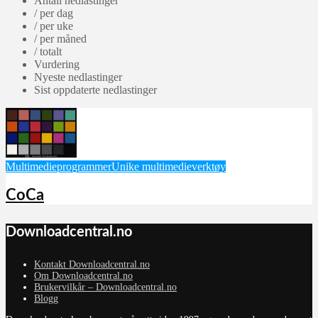
Antall nedlastinger
/ per dag
/ per uke
/ per måned
/ totalt
Vurdering
Nyeste nedlastinger
Sist oppdaterte nedlastinger
Multimedieprogrammer
Unike multimedieverktøy
CoCa
Downloadcentral.no
Kontakt Downloadcentral.no
Om Downloadcentral.no
Brukervilkår – Downloadcentral.no
Blogg