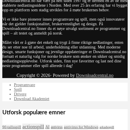
Downloadcentral.no har vært på nett siden 1997 og er dermed en av de mest
etablerte nedlastingssidene i Norden. Med over 25 års erfaring har vi bygget
opp en plattform som stadig utvikles for å møte brukernes behov.
Vi er ikke bare pionerer innen programvare og spill, men også innovatører
når det gjelder funksjonalitet, brukervennlighet og design. På
Downloadcentral.no finner du et nøye utvalgt sortiment av programmer og
spill – alt testet og anmeldt på norsk.
Målet vårt er å gjøre det enkelt og trygt å finne riktige nedlastinger, enten
du ser etter noe til arbeid, underholdning eller utdanning. Med moderne
design, smarte funksjoner og jevnlige oppdateringer er Downloadcentral.no
fortsatt et naturlig valg for norske brukere som ønsker en sikker og smidig
nedlastingsopplevelse. Utforsk siden, finn nye favoritter og last ned dine
neste programmer eller spill allerede i dag!
Copyright © 2026· Powered by
Downloadcentral.no
Programvare
Spill
Drivere
Download Akademiet
Utforsk populære emner
actionspill
AI
90-tallsspill
antivirus for Windows
antivirus
arkadespill