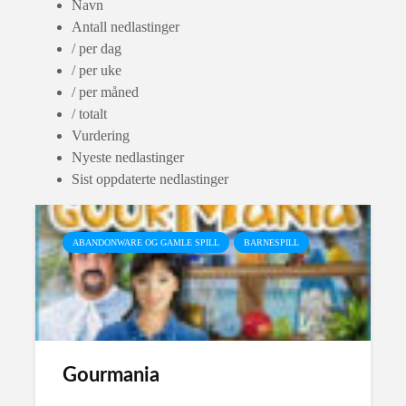
Navn
Antall nedlastinger
/ per dag
/ per uke
/ per måned
/ totalt
Vurdering
Nyeste nedlastinger
Sist oppdaterte nedlastinger
ABANDONWARE OG GAMLE SPILL
BARNESPILL
Gourmania