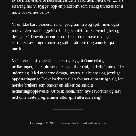
av de mest etablerte nedlastingssidene i Norden. Med over 25 års
erfaring har vi bygget opp en plattform som stadig utvikles for å
møte brukernes behov.
Vi er ikke bare pionerer innen programvare og spill, men også
innovatører når det gjelder funksjonalitet, brukervennlighet og
design. På Downloadcentral.no finner du et nøye utvalgt
sortiment av programmer og spill – alt testet og anmeldt på
norsk.
Målet vårt er å gjøre det enkelt og trygt å finne riktige
nedlastinger, enten du ser etter noe til arbeid, underholdning eller
utdanning. Med moderne design, smarte funksjoner og jevnlige
oppdateringer er Downloadcentral.no fortsatt et naturlig valg for
norske brukere som ønsker en sikker og smidig
nedlastingsopplevelse. Utforsk siden, finn nye favoritter og last
ned dine neste programmer eller spill allerede i dag!
Copyright © 2026· Powered by
Downloadcentral.no