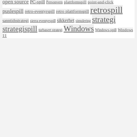
open source
PC-spill
plattformspill
point-and-click
Personvern
retrospill
puslespill
retro-eventyrspill
retro plattformspill
strategi
sikkerhet
sanntidsstrategi
sierra eventyrspill
simulering
Windows
strategispill
Windows
turbasert strategi
Windows-spill
11