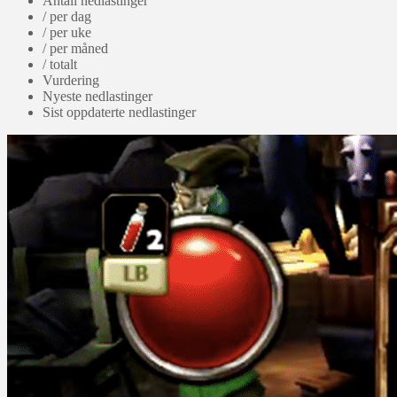
Antall nedlastinger
/ per dag
/ per uke
/ per måned
/ totalt
Vurdering
Nyeste nedlastinger
Sist oppdaterte nedlastinger