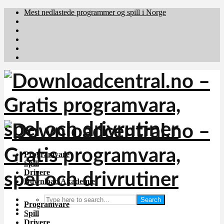
Mest nedlastede programmer og spill i Norge
Download.dk
Downloadcentral.fi
Brafiler.se
holyfile.com
deutschedownloads.de
Programvare
Spill
Drivere
Download Akademiet
Search
Programvare
Spill
Drivere