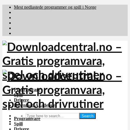
Mest nedlastede programmer og spill i Norge
Download.dk
Downloadcentral.fi
Brafiler.se
holyfile.com
deutschedownloads.de
Programvare
Spill
Drivere
Download Akademiet
Search
Programvare
Spill
Drivere