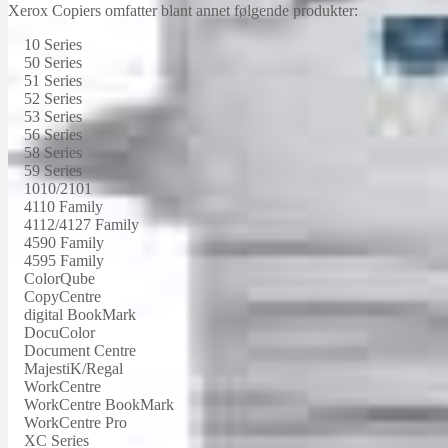
Xerox Copiers omfatter blant annet følgende produkter:
10 Series
50 Series
51 Series
52 Series
53 Series
56 Series
58 Series
59 Series
1010/2101
4110 Family
4112/4127 Family
4590 Family
4595 Family
ColorQube
CopyCentre
digital BookMark
DocuColor
Document Centre
MajestiK/Regal
WorkCentre
WorkCentre BookMark
WorkCentre Pro
XC Series