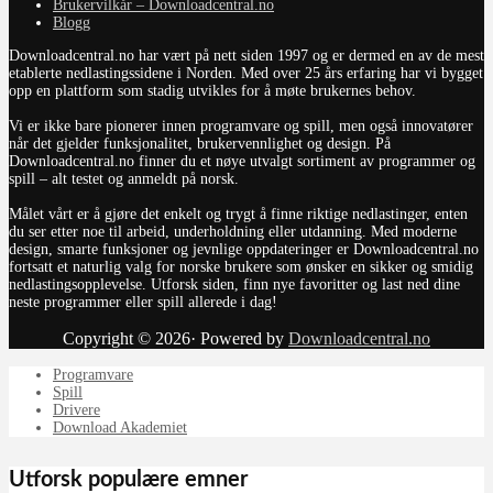
Brukervilkår – Downloadcentral.no
Blogg
Downloadcentral.no har vært på nett siden 1997 og er dermed en av de mest
etablerte nedlastingssidene i Norden. Med over 25 års erfaring har vi bygget
opp en plattform som stadig utvikles for å møte brukernes behov.
Vi er ikke bare pionerer innen programvare og spill, men også innovatører
når det gjelder funksjonalitet, brukervennlighet og design. På
Downloadcentral.no finner du et nøye utvalgt sortiment av programmer og
spill – alt testet og anmeldt på norsk.
Målet vårt er å gjøre det enkelt og trygt å finne riktige nedlastinger, enten
du ser etter noe til arbeid, underholdning eller utdanning. Med moderne
design, smarte funksjoner og jevnlige oppdateringer er Downloadcentral.no
fortsatt et naturlig valg for norske brukere som ønsker en sikker og smidig
nedlastingsopplevelse. Utforsk siden, finn nye favoritter og last ned dine
neste programmer eller spill allerede i dag!
Copyright © 2026· Powered by
Downloadcentral.no
Programvare
Spill
Drivere
Download Akademiet
Utforsk populære emner