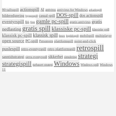
actionspill
AI
90-tallsspill
antivirus for Windows
antivirus
arkadespill
DOS-spill
dos actionspill
bilderedigering
casual-spill
byggespill
gamle pc-spill
eventyrspill
gratis
fps
gratis antivirus
free
gratis spill
klassiske pc-spill
nedlasting
klassiske spill
klassisk spill
klassisk pc-spill
mobilspill
multiplayer
linux
logikkspill
open source
PC-spill
plattformspill
point-and-click
Personvern
retrospill
puslespill
retro-eventyrspill
retro plattformspill
strategi
sikkerhet
sanntidsstrategi
sierra eventyrspill
simulering
Windows
strategispill
Windows
turbasert strategi
Windows-spill
11