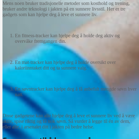
Mens noen bruker tradisjonelle metoder som kosthold og trening,
bruker andre teknologi i jakten på en sunnere livsstil. Her er tre
gadgets som kan hjelpe deg å leve et sunnere liv.
En fitness-tracker kan hjelpe deg å holde deg aktiv og
overvåke fremgangen din.
En mat-tracker kan hjelpe deg å holde oversikt over
kaloriinntaket ditt og ta sunnere valg.
En søvntracker kan hjelpe deg å få anbefalt mengde søvn hver
natt.
Disse gadgetene kan alle hjelpe deg å leve et sunnere liv ved å være
aktiv, spise riktig og få nok søvn. Så vurder å legge til én av dem,
eller alle, i arsenalet ditt i jakten på bedre helse.