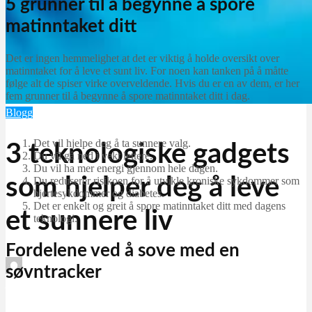
5 grunner til å begynne å spore
matinntaket ditt
Det er ingen hemmelighet at det er viktig å holde oversikt over
matinntaket for å leve et sunt liv. For noen kan tanken på å måtte
følge alt de spiser virke overveldende. Hvis du er en av dem, er her
fem grunner til å begynne å spore matinntaket ditt i dag.
Blogg
Det vil hjelpe deg å ta sunnere valg.
3 teknologiske gadgets
Du vil gå ned i vekt lettere.
Du vil ha mer energi gjennom hele dagen.
som hjelper deg å leve
Du reduserer risikoen for å utvikle kroniske sykdommer som
hjertesykdommer og diabetes.
Det er enkelt og greit å spore matinntaket ditt med dagens
et sunnere liv
teknologi.
Fordelene ved å sove med en
søvntracker
Blogg post
januar 23, 2026