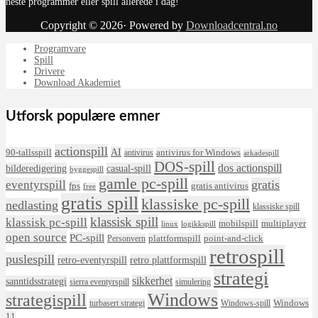
neste programmer eller spill allerede i dag!
Copyright © 2026· Powered by
Downloadcentral.no
Programvare
Spill
Drivere
Download Akademiet
Utforsk populære emner
actionspill
AI
90-tallsspill
antivirus for Windows
antivirus
arkadespill
DOS-spill
dos actionspill
bilderedigering
casual-spill
byggespill
gamle pc-spill
eventyrspill
gratis
fps
gratis antivirus
free
gratis spill
klassiske pc-spill
nedlasting
klassiske spill
klassisk spill
klassisk pc-spill
mobilspill
multiplayer
linux
logikkspill
open source
PC-spill
plattformspill
point-and-click
Personvern
retrospill
puslespill
retro-eventyrspill
retro plattformspill
strategi
sikkerhet
sanntidsstrategi
sierra eventyrspill
simulering
Windows
strategispill
Windows
turbasert strategi
Windows-spill
11