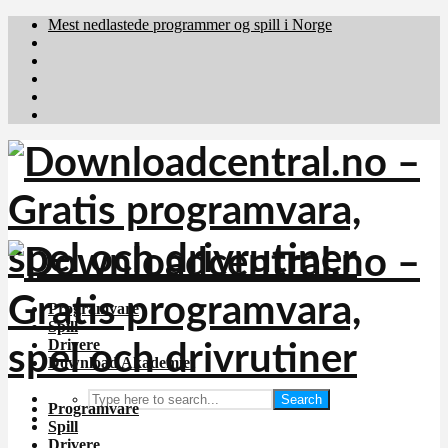
Mest nedlastede programmer og spill i Norge
Download.dk
Downloadcentral.fi
Brafiler.se
holyfile.com
deutschedownloads.de
Programvare
Spill
Drivere
Download Akademiet
Search
Programvare
Spill
Drivere