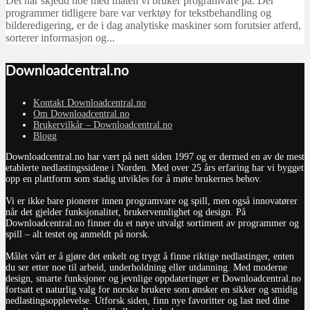
Det har skjedd noe med måten vi bruker programvare på. Der
programmer tidligere bare var verktøy for tekstbehandling og
bilderedigering, er de i dag analytiske maskiner som forutsier atferd,
sorterer informasjon og...
Downloadcentral.no
Kontakt Downloadcentral.no
Om Downloadcentral.no
Brukervilkår – Downloadcentral.no
Blogg
Downloadcentral.no har vært på nett siden 1997 og er dermed en av de mest
etablerte nedlastingssidene i Norden. Med over 25 års erfaring har vi bygget
opp en plattform som stadig utvikles for å møte brukernes behov.
Vi er ikke bare pionerer innen programvare og spill, men også innovatører
når det gjelder funksjonalitet, brukervennlighet og design. På
Downloadcentral.no finner du et nøye utvalgt sortiment av programmer og
spill – alt testet og anmeldt på norsk.
Målet vårt er å gjøre det enkelt og trygt å finne riktige nedlastinger, enten
du ser etter noe til arbeid, underholdning eller utdanning. Med moderne
design, smarte funksjoner og jevnlige oppdateringer er Downloadcentral.no
fortsatt et naturlig valg for norske brukere som ønsker en sikker og smidig
nedlastingsopplevelse. Utforsk siden, finn nye favoritter og last ned dine