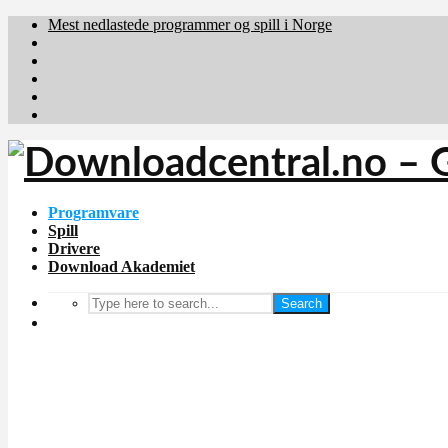
Mest nedlastede programmer og spill i Norge
Download.dk
Downloadcentral.fi
Brafiler.se
holyfile.com
deutschedownloads.de
Programvare
Spill
Drivere
Download Akademiet
Search