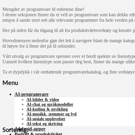
Mengder av programvare til enhetene dine!
I denne seksjonen finner du et vell av programvare som kan dekke ethve
misjon å samle stort sett alle relevante programmer fra hele verden på 
Her på siden får du tilgang til alt fra produktivitetsverktøy og kreat
Hovedmenyen nedenfor gjør det lett å navigere blant de mange kategor
til høyre for å finne det på få sekunder.
Vårt utvalg av programvare spenner over et bredt spekter av lisenstype
Uansett hvilken lisenstype som passer deg best, finner du mange ulike 
Ta et dypdykk i vår omfattende programvarekatalog, og finn verktø
Menu
AI-programvare
AI-bilder & video
AI-chat og språkmodeller
AI-koding & utvikling
AI-musikk, stemmer og lyd
AI-sosiale opplevelser
AI-tekst og skriving
Android-apper
Sortering:
Bedrift & produktivitet