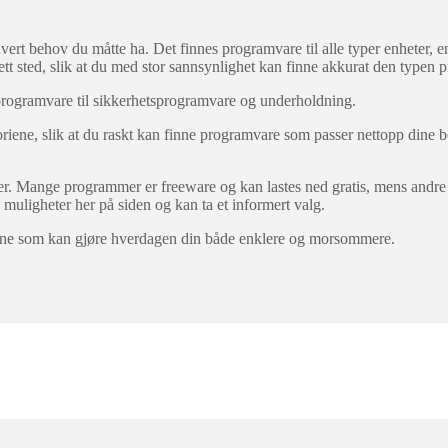
rt behov du måtte ha. Det finnes programvare til alle typer enheter, ent
ett sted, slik at du med stor sannsynlighet kan finne akkurat den typen p
iv programvare til sikkerhetsprogramvare og underholdning.
iene, slik at du raskt kan finne programvare som passer nettopp dine b
r. Mange programmer er freeware og kan lastes ned gratis, mens andre ti
muligheter her på siden og kan ta et informert valg.
yene som kan gjøre hverdagen din både enklere og morsommere.