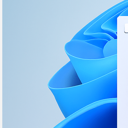
Komprimeringsprogrammer
Kontrollpaneler
Operativsystemer
Underholdning & Kunnskap
iOS-apper
Linux-programmer
Mac-programvare
Multimedieprogrammer
3D-programvare
Animasjonsprogrammer
Bildebehandling
Brenneprogrammer
Fotoredigeringsprogrammer
Håndtering av kopibeskyttelse
Lydverktøy
Lydverktøy
Andre lydverktøy
Lydavspillere
Lydopptakere og konvertering
Musikk- og lydredigering
Mediespillere
PDF-programvare
Programmer for nedlasting av video og lyd
Skjermopptaksprogrammer
Strømmetjenester
Unike multimedieverktøy
Videoverktøy