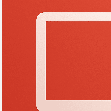
Nikon
Nvidia
Oppdater alle drivere
P-Å
Philips
Plustek
Realtek
Seagate
Sony
Toshiba
Trust
Xerox