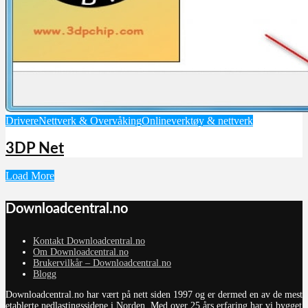
Drivere
Nettverk & Overvåking
Onlineverktøy & nettverk
3DP Net
Load More
Downloadcentral.no
Kontakt Downloadcentral.no
Om Downloadcentral.no
Brukervilkår – Downloadcentral.no
Blogg
Downloadcentral.no har vært på nett siden 1997 og er dermed en av de mest
etablerte nedlastingssidene i Norden. Med over 25 års erfaring har vi bygget