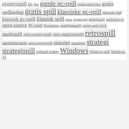
gamle pc-spill
eventyrspill
gratis
fps
gratis antivirus
free
gratis spill
klassiske pc-spill
nedlasting
klassiske spill
klassisk spill
klassisk pc-spill
mobilspill
multiplayer
linux
logikkspill
open source
PC-spill
plattformspill
point-and-click
Personvern
retrospill
puslespill
retro-eventyrspill
retro plattformspill
strategi
sikkerhet
sanntidsstrategi
sierra eventyrspill
simulering
Windows
strategispill
Windows
turbasert strategi
Windows-spill
11