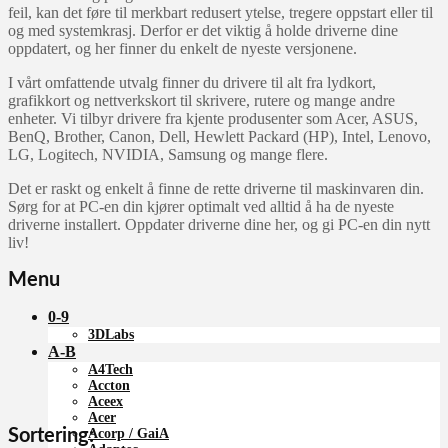
feil, kan det føre til merkbart redusert ytelse, tregere oppstart eller til
og med systemkrasj. Derfor er det viktig å holde driverne dine
oppdatert, og her finner du enkelt de nyeste versjonene.
I vårt omfattende utvalg finner du drivere til alt fra lydkort,
grafikkort og nettverkskort til skrivere, rutere og mange andre
enheter. Vi tilbyr drivere fra kjente produsenter som Acer, ASUS,
BenQ, Brother, Canon, Dell, Hewlett Packard (HP), Intel, Lenovo,
LG, Logitech, NVIDIA, Samsung og mange flere.
Det er raskt og enkelt å finne de rette driverne til maskinvaren din.
Sørg for at PC-en din kjører optimalt ved alltid å ha de nyeste
driverne installert. Oppdater driverne dine her, og gi PC-en din nytt
liv!
Menu
0-9
3DLabs
A-B
A4Tech
Accton
Aceex
Acer
Sortering:
Acorp / GaiA