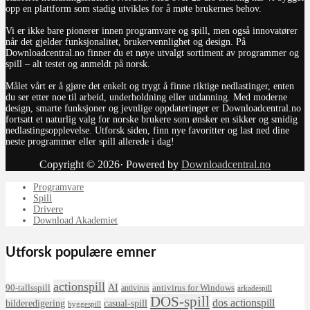
opp en plattform som stadig utvikles for å møte brukernes behov.
Vi er ikke bare pionerer innen programvare og spill, men også innovatører
når det gjelder funksjonalitet, brukervennlighet og design. På
Downloadcentral.no finner du et nøye utvalgt sortiment av programmer og
spill – alt testet og anmeldt på norsk.
Målet vårt er å gjøre det enkelt og trygt å finne riktige nedlastinger, enten
du ser etter noe til arbeid, underholdning eller utdanning. Med moderne
design, smarte funksjoner og jevnlige oppdateringer er Downloadcentral.no
fortsatt et naturlig valg for norske brukere som ønsker en sikker og smidig
nedlastingsopplevelse. Utforsk siden, finn nye favoritter og last ned dine
neste programmer eller spill allerede i dag!
Copyright © 2026· Powered by
Downloadcentral.no
Programvare
Spill
Drivere
Download Akademiet
Utforsk populære emner
actionspill
AI
90-tallsspill
antivirus for Windows
antivirus
arkadespill
DOS-spill
dos actionspill
bilderedigering
casual-spill
byggespill