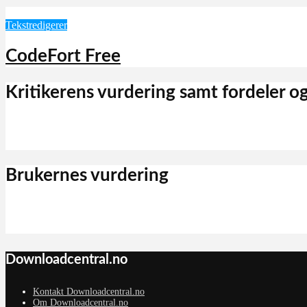
Tekstredigerer
CodeFort Free
Kritikerens vurdering samt fordeler o
Brukernes vurdering
Downloadcentral.no
Kontakt Downloadcentral.no
Om Downloadcentral.no