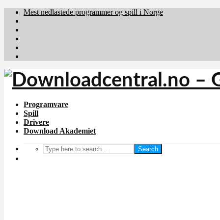
Mest nedlastede programmer og spill i Norge
Download.dk
Downloadcentral.fi
Brafiler.se
holyfile.com
deutschedownloads.de
Programvare
Spill
Drivere
Download Akademiet
Search