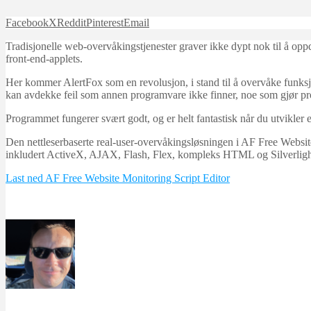
Facebook
X
Reddit
Pinterest
Email
Tradisjonelle web-overvåkingstjenester graver ikke dypt nok til å oppd
front-end-applets.
Her kommer AlertFox som en revolusjon, i stand til å overvåke funksj
kan avdekke feil som annen programvare ikke finner, noe som gjør pr
Programmet fungerer svært godt, og er helt fantastisk når du utvikler et
Den nettleserbaserte real-user-overvåkingsløsningen i AF Free Website
inkludert ActiveX, AJAX, Flash, Flex, kompleks HTML og Silverligh
Last ned AF Free Website Monitoring Script Editor