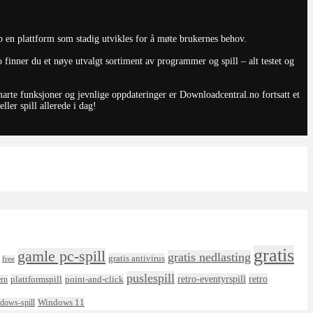
p en plattform som stadig utvikles for å møte brukernes behov.
finner du et nøye utvalgt sortiment av programmer og spill – alt testet og
smarte funksjoner og jevnlige oppdateringer er Downloadcentral.no fortsatt et
ler spill allerede i dag!
gratis
gamle pc-spill
gratis nedlasting
gratis antivirus
free
puslespill
retro-eventyrspill
retro
plattformspill
point-and-click
ern
Windows 11
dows-spill