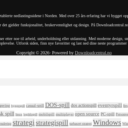
ablerte nedlastingssidene i Norden. Med over 25 års erfaring har vi bygget op
 det gjelder funksjonalitet, brukervennlighet og design. På Downloadcentral.no 
du ser etter noe til arbeid, underholdning eller utdanning. Med moderne design, 
levelse. Utforsk siden, finn nye favoritter og last ned dine neste programmer el
Copyright © 2026· Powered by
Downloadcentral.no
DOS-spill
eventyrspill
dos actionspill
igering
casual-spill
fps
byggespill
sk spill
open source
PC-spill
mobilspill
multiplayer
Personv
linux
logikkspill
strategi
Windows
strategispill
mulering
turbasert strategi
Win