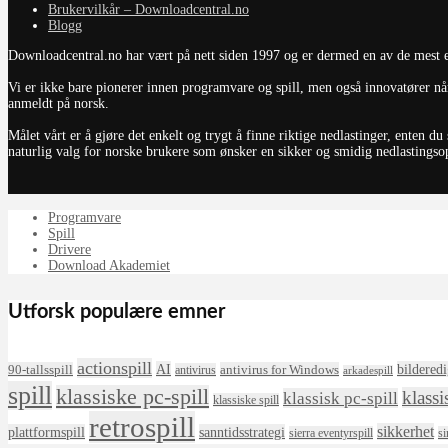
Brukervilkår – Downloadcentral.no
Blogg
Downloadcentral.no har vært på nett siden 1997 og er dermed en av de mest et
Vi er ikke bare pionerer innen programvare og spill, men også innovatører når
anmeldt på norsk.
Målet vårt er å gjøre det enkelt og trygt å finne riktige nedlastinger, enten 
naturlig valg for norske brukere som ønsker en sikker og smidig nedlastingsopp
Programvare
Spill
Drivere
Download Akademiet
Utforsk populære emner
actionspill
AI
bildered
90-tallsspill
antivirus for Windows
antivirus
arkadespill
spill
klassiske pc-spill
klassi
klassisk pc-spill
klassiske spill
retrospill
sikkerhet
plattformspill
sanntidsstrategi
sierra eventyrspill
si