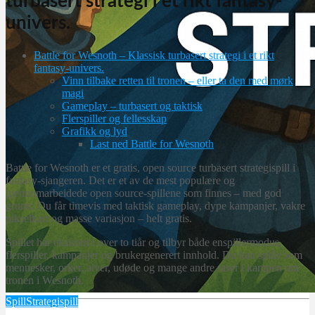
turbasert strategi i et rikt fantasy-
univers.
Battle for Wesnoth – Klassisk turbasert strategi i et rikt
fantasy-univers.
Vinn tilbake retten til tronen – eller ta den med mørk
magi
Gameplay – turbasert og taktisk
Flerspiller og fellesskap
Grafikk og lyd
Last ned Battle for Wesnoth
Battle for Wesnoth er et gratis, open source turbasert strategispill i
fantasy-sjangeren. Det er et av de mest populære og
gjennomarbeidede open source-spillene som finnes – med god
grunn: Du får timevis med taktisk gameplay, dype kampanjer, vakre
pikselkart og masse variasjon – helt gratis.
Spillet har eksistert i over to tiår og tilbyr både enspillermodus,
flerspiller, kampanjer og brukergenerert innhold. Du kan spille som
mennesker, orker, alver, udøde og mange andre raser i kampen om
tronen i Wesnoth.
Spill
Strategispill