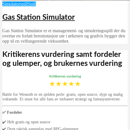
Simulatorspill
Spill
Gas Station Simulator
Gas Station Simulator er et management- og simuleringsspill der du
overtar en forlatt bensinstasjon ute i ørkenen og gradvis bygger den
opp til en velfungerende virksomhet.
Kritikerens vurdering samt fordeler
og ulemper, og brukernes vurdering
Kritikernes vurdering
★
★
★
★
★
Battle for Wesnoth er en sjelden perle: gratis, open source, dypt og stadig
voksende. Et must for alle fans av turbasert strategi og fantasyuniverser.
✅ Fordeler
✔️ Helt gratis og open source
✔️ Dypt taktisk gameplay med RPG-elementer