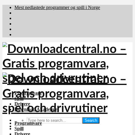
Mest nedlastede programmer og spill i Norge
Download.dk
Downloadcentral.fi
Brafiler.se
holyfile.com
deutschedownloads.de
Programvare
Spill
Drivere
Download Akademiet
Search
Programvare
Spill
Drivere