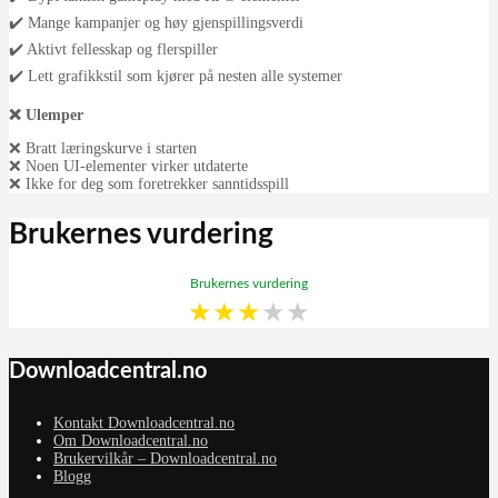
✔️ Mange kampanjer og høy gjenspillingsverdi
✔️ Aktivt fellesskap og flerspiller
✔️ Lett grafikkstil som kjører på nesten alle systemer
❌ Ulemper
❌ Bratt læringskurve i starten
❌ Noen UI-elementer virker utdaterte
❌ Ikke for deg som foretrekker sanntidsspill
Brukernes vurdering
Brukernes vurdering
★
★
★
★
★
Downloadcentral.no
Kontakt Downloadcentral.no
Om Downloadcentral.no
Brukervilkår – Downloadcentral.no
Blogg