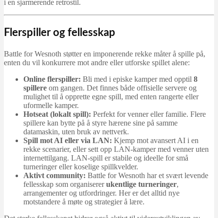
i en sjarmerende retrostil.
Flerspiller og fellesskap
Battle for Wesnoth støtter en imponerende rekke måter å spille på,
enten du vil konkurrere mot andre eller utforske spillet alene:
Online flerspiller:
Bli med i episke kamper med opptil
8
spillere
om gangen. Det finnes både offisielle servere og
mulighet til å opprette egne spill, med enten rangerte eller
uformelle kamper.
Hotseat (lokalt spill):
Perfekt for venner eller familie. Flere
spillere kan bytte på å styre hærene sine på samme
datamaskin, uten bruk av nettverk.
Spill mot AI eller via LAN:
Kjemp mot avansert AI i en
rekke scenarier, eller sett opp LAN-kamper med venner uten
internettilgang. LAN-spill er stabile og ideelle for små
turneringer eller koselige spillkvelder.
Aktivt community:
Battle for Wesnoth har et svært levende
fellesskap som organiserer
ukentlige turneringer
,
arrangementer og utfordringer. Her er det alltid nye
motstandere å møte og strategier å lære.