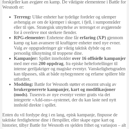
forskjeller kan avgjøre en kamp. De viktigste elementene i Battle for
Wesnoth er:
Terreng:
Ulike enheter har tydelige fordeler og ulemper
avhengig av om de kjemper i skoger, i fjell, i sumpområder
eller til sjøs. Strategisk utnyttelse av terrenget er avgjørende
for å overleve mot sterkere fiender.
RPG-elementer:
Enhetene dine får
erfaring (XP)
gjennom
kamp og kan avansere til kraftigere enheter med nye evner.
Valg av oppgraderinger gir viktig taktisk dybde og en
personlig tilknytning til troppene dine.
Kampanjer:
Spillet inneholder
over 16 offisielle kampanjer
med mer enn
200 oppdrag
, fra episke heltefortellinger til
intense geriljakriger og magiske eventyr. Vanskelighetsgraden
kan tilpasses, slik at både nybegynnere og erfarne spillere blir
utfordret.
Modding:
Battle for Wesnoth støtter et enormt utvalg av
brukergenererte kampanjer, kart og modifikasjoner
(mods)
. Tusenvis av nye eventyr venter gratis via det
integrerte «Add-ons»-systemet, der du kan laste ned nytt
innhold direkte i spillet.
Enten du vil fordype deg i en lang, episk kampanje, finpusse de
taktiske ferdighetene dine i flerspiller, eller skape egne kart og
historier, tilbyr Battle for Wesnoth en sjelden frihet og variasjon – alt