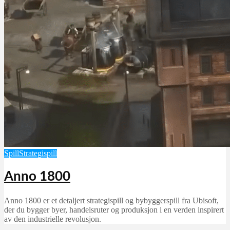
Spill
Strategispill
Anno 1800
Anno 1800 er et detaljert strategispill og bybyggerspill fra Ubisoft,
der du bygger byer, handelsruter og produksjon i en verden inspirert
av den industrielle revolusjon.