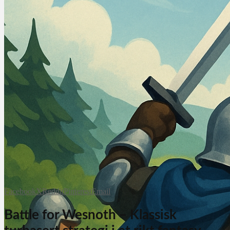
Facebook
X
Reddit
Pinterest
Email
Battle for Wesnoth – Klassisk