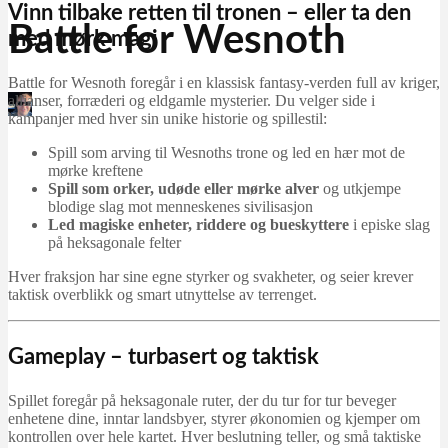
Vinn tilbake retten til tronen – eller ta den
Battle for Wesnoth
med mørk magi
Battle for Wesnoth foregår i en klassisk fantasy-verden full av kriger,
allianser, forræderi og eldgamle mysterier. Du velger side i
Martin Jørgensen
kampanjer med hver sin unike historie og spillestil:
april 5, 2026
Spill som arving til Wesnoths trone og led en hær mot de
mørke kreftene
Spill som orker, udøde eller mørke alver
og utkjempe
blodige slag mot menneskenes sivilisasjon
Led magiske enheter, riddere og bueskyttere
i episke slag
på heksagonale felter
Hver fraksjon har sine egne styrker og svakheter, og seier krever
taktisk overblikk og smart utnyttelse av terrenget.
Gameplay – turbasert og taktisk
Spillet foregår på heksagonale ruter, der du tur for tur beveger
enhetene dine, inntar landsbyer, styrer økonomien og kjemper om
kontrollen over hele kartet. Hver beslutning teller, og små taktiske