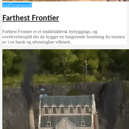
Spill
Strategispill
Farthest Frontier
Farthest Frontier er et middelaldersk bybyggings- og
overlevelsesspill der du bygger en fungerende bosetning fra bunnen
av i en barsk og uforutsigbar villmark.