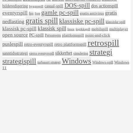
DOS-spill
dos actionspill
bilderedigering
casual-spill
byggespill
gamle pc-spill
eventyrspill
gratis
fps
gratis antivirus
free
gratis spill
klassiske pc-spill
nedlasting
klassiske spill
klassisk spill
klassisk pc-spill
mobilspill
multiplayer
linux
logikkspill
open source
PC-spill
plattformspill
point-and-click
Personvern
retrospill
puslespill
retro-eventyrspill
retro plattformspill
strategi
sikkerhet
sanntidsstrategi
sierra eventyrspill
simulering
Windows
strategispill
Windows
turbasert strategi
Windows-spill
11