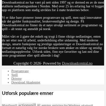
Downloadcentral.no har vært på nett siden 1997 og er dermed en av de mest
etablerte nedlastingssidene i Norden. Med over 25 års erfaring har vi bygget
opp en plattform som stadig utvikles for å møte brukernes behov.
Vi er ikke bare pionerer innen programvare og spill, men også innovatører
når det gjelder funksjonalitet, brukervennlighet og design. På
Downloadcentral.no finner du et nøye utvalgt sortiment av programmer og
spill – alt testet og anmeldt på norsk.
Målet vårt er å gjøre det enkelt og trygt å finne riktige nedlastinger, enten
du ser etter noe til arbeid, underholdning eller utdanning. Med moderne
design, smarte funksjoner og jevnlige oppdateringer er Downloadcentral.no
fortsatt et naturlig valg for norske brukere som ønsker en sikker og smidig
nedlastingsopplevelse. Utforsk siden, finn nye favoritter og last ned dine
neste programmer eller spill allerede i dag!
Copyright © 2026· Powered by
Downloadcentral.no
Programvare
Spill
Drivere
Download Akademiet
Utforsk populære emner
actionspill
AI
90-tallsspill
antivirus for Windows
antivirus
arkadespill