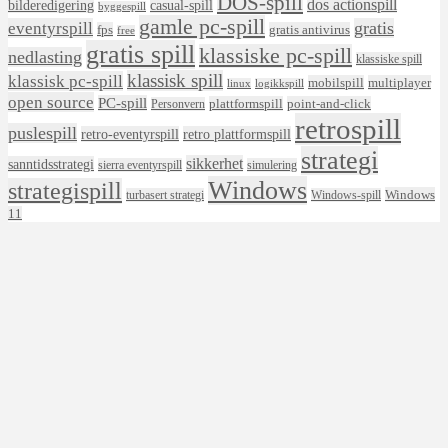
DOS-spill
dos actionspill
bilderedigering
casual-spill
byggespill
gamle pc-spill
eventyrspill
gratis
fps
gratis antivirus
free
gratis spill
klassiske pc-spill
nedlasting
klassiske spill
klassisk spill
klassisk pc-spill
mobilspill
multiplayer
linux
logikkspill
open source
PC-spill
plattformspill
point-and-click
Personvern
retrospill
puslespill
retro-eventyrspill
retro plattformspill
strategi
sikkerhet
sanntidsstrategi
sierra eventyrspill
simulering
Windows
strategispill
Windows
turbasert strategi
Windows-spill
11