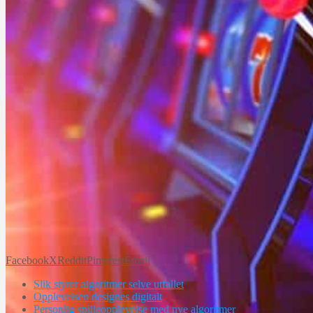
Facebook
X
Reddit
Pinterest
Email
Slik styrer algoritmer selve utfallet
Opplevelsen designes digitalt
Personlig spilleopplevelse med nye algoritmer