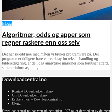
Blogg
Algoritmer, odds og apper som
regner raskere enn oss selv
Det har skjedd noe med måten vi bruker programvare på. Der
programmer tidligere bare var verktøy for tekstbehandling og
bilderedigering, er de i dag analytiske maskiner som forutsier atferd,
sorterer informasjon og...
Downloadcentral.no
Kontakt Downloadcentral.no
Om Downloadcentral.no
Brukervilkår – Downloadcentral.no
Blogg
Downloadcentral.no har vært på nett siden 1997 og er dermed en av de mest