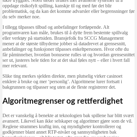
sikre trygghet. Noen steder brukes mer avanserte systemer til å
oppdage risikofylt spilling, kanskje til og med før det blir
problematisk, og da kan det komme advarsler eller begrensninger før
du selv merker noe.
I tillegg tilpasses tilbud og anbefalinger fortløpende. Alt
programvaren kan måle, brukes til å dytte frem bestemte spillvalg
eller verktøy på startsiden. Bransjefolk fra SCCG Management
mener at de største tilbyderne jobber så datadrevet at grensesnitt,
anbefalinger og funksjoner tilpasses enkeltpersonen. Hvor ofte du
får påminnelser, hvordan bonusene rulles ut og hvordan grensesnittet
ser ut, justeres hele tiden for at det skal føles nytt – eller i hvert fall
mer relevant.
Slike ting merkes sjelden direkte, men plutselig virker casinoet
enklere å bruke og mer ‘personlig’. Algoritmene lurer fortsatt i
bakgrunnen og tilpasser seg uten at de fleste registrerer det.
Algoritmegrenser og rettferdighet
Det er vanskelig å benekte at teknologien bak spillene har blitt svært
avansert. Likevel kan ikke selskaper og algoritmer gjøre som de vil.
Reglene strammes kraftig inn, og myndigheter kontrollerer og
godkjenner blant annet RTP-nivåer og sannsynligheten bak