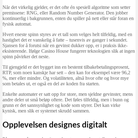
Når det virkelig gjelder, er det ofte én spesiell algoritme som setter
premissene: RNG, eller Random Number Generator. Den jobber
kontinuerlig i bakgrunnen, enten du spiller på nett eller står foran en
fysisk automat.
Hvert eneste spinn styres av et tall som velges helt tilfeldig, med en
hastighet det er vanskelig å fatte – tusenvis av ganger i sekundet.
Sjansen for å forutsi når en gevinst dukker opp, er i praksis ikke-
eksisterende. Ifølge Casino House fungerer teknologien slik at ingen
spinn påvirker det neste.
Til gjengjeld er det bygget inn en bestemt tilbakebetalingsprosent,
RTP, som noen kanskje har sett – den kan for eksempel være 96,2
%, mer eller mindre. Og volatiliteten, altså hvor ofte og hvor mye
som betales ut, er også en del av koden fra starten.
Enkelte automater er satt opp for store, men sjeldne gevinster, mens
andre deler ut små beløp oftere. Det føles tilfeldig, men i bunn og
grunn er det sannsynlighet og kode som styrer. Det kan virke
kynisk, men slik er systemet skrudd sammen.
Opplevelsen designes digitalt