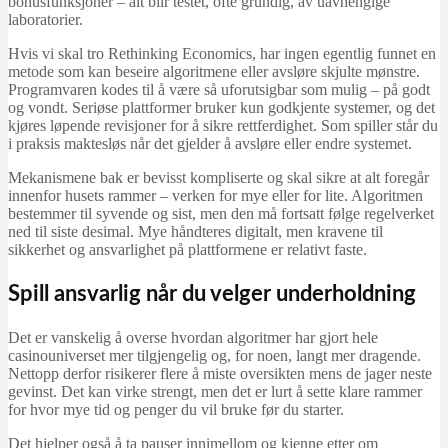
bonusfunksjoner – alt blir testet, ofte grundig, av uavhengige
laboratorier.
Hvis vi skal tro Rethinking Economics, har ingen egentlig funnet en
metode som kan beseire algoritmene eller avsløre skjulte mønstre.
Programvaren kodes til å være så uforutsigbar som mulig – på godt
og vondt. Seriøse plattformer bruker kun godkjente systemer, og det
kjøres løpende revisjoner for å sikre rettferdighet. Som spiller står du
i praksis maktesløs når det gjelder å avsløre eller endre systemet.
Mekanismene bak er bevisst kompliserte og skal sikre at alt foregår
innenfor husets rammer – verken for mye eller for lite. Algoritmen
bestemmer til syvende og sist, men den må fortsatt følge regelverket
ned til siste desimal. Mye håndteres digitalt, men kravene til
sikkerhet og ansvarlighet på plattformene er relativt faste.
Spill ansvarlig når du velger underholdning
Det er vanskelig å overse hvordan algoritmer har gjort hele
casinouniverset mer tilgjengelig og, for noen, langt mer dragende.
Nettopp derfor risikerer flere å miste oversikten mens de jager neste
gevinst. Det kan virke strengt, men det er lurt å sette klare rammer
for hvor mye tid og penger du vil bruke før du starter.
Det hjelper også å ta pauser innimellom og kjenne etter om