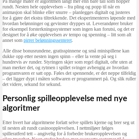
På mange måter er algoritmen langt mer enn bare tall som hopper
rundt. Nesten hele opplevelsen – fra pling og popp til når en
animasjon skal blinke eller snurre – planlegges digitalt og justeres
for å gjøre det ekstra tiltrekkende. Det eksperimenteres løpende med
hvordan belønninger og gevinster dryppes ut. Leverandører bruker
for eksempel forsterkningssystemer som ingen kan forutsi, og det er
designet for å øke opplevelsen av tempo og spenning – litt som alt
annet som
pirrer belønningssenteret
.
Alle disse bonusrundene, gratisspinnene og små minispillene kan
dukke opp etter nesten ingen spinn – eller la vente på seg i
hundrevis av runder. Styringen skjer som regel digitalt, ofte uten at
man merker det, og rytmen i spillet svinger avhengig av hvordan
programvaren er satt opp. Føles det spennende, er det neppe tilfeldig
– det ligger dypt i måten softwaren er programmert på. Og slik ruller
det videre, sekund for sekund.
Personlig spilleopplevelse med nye
algoritmer
Etter hvert har algoritmene forlatt selve spillets kjerne og brer seg ut
til nesten alt rundt casinoopplevelsen. I nettmiljøer følges
spilleratferd tett – angivelig for å forbedre brukeropplevelsen og