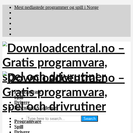
Mest nedlastede programmer og spill i Norge
Download.dk
Downloadcentral.fi
Brafiler.se
holyfile.com
deutschedownloads.de
Programvare
Spill
Drivere
Download Akademiet
Search
Programvare
Spill
Drivere