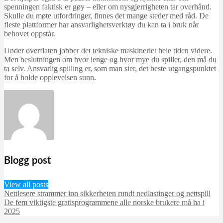
spenningen faktisk er gøy – eller om nysgjerrigheten tar overhånd.
Skulle du møte utfordringer, finnes det mange steder med råd. De
fleste plattformer har ansvarlighetsverktøy du kan ta i bruk når
behovet oppstår.
Under overflaten jobber det tekniske maskineriet hele tiden videre.
Men beslutningen om hvor lenge og hvor mye du spiller, den må du
ta selv. Ansvarlig spilling er, som man sier, det beste utgangspunktet
for å holde opplevelsen sunn.
Blogg post
View all posts
Nettlesere strammer inn sikkerheten rundt nedlastinger og nettspill
De fem viktigste gratisprogrammene alle norske brukere må ha i
2025