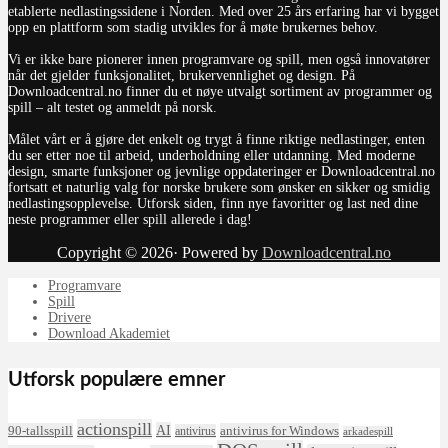
etablerte nedlastingssidene i Norden. Med over 25 års erfaring har vi bygget
opp en plattform som stadig utvikles for å møte brukernes behov.
Vi er ikke bare pionerer innen programvare og spill, men også innovatører
når det gjelder funksjonalitet, brukervennlighet og design. På
Downloadcentral.no finner du et nøye utvalgt sortiment av programmer og
spill – alt testet og anmeldt på norsk.
Målet vårt er å gjøre det enkelt og trygt å finne riktige nedlastinger, enten
du ser etter noe til arbeid, underholdning eller utdanning. Med moderne
design, smarte funksjoner og jevnlige oppdateringer er Downloadcentral.no
fortsatt et naturlig valg for norske brukere som ønsker en sikker og smidig
nedlastingsopplevelse. Utforsk siden, finn nye favoritter og last ned dine
neste programmer eller spill allerede i dag!
Copyright © 2026· Powered by
Downloadcentral.no
Programvare
Spill
Drivere
Download Akademiet
Utforsk populære emner
actionspill
AI
90-tallsspill
antivirus for Windows
antivirus
arkadespill