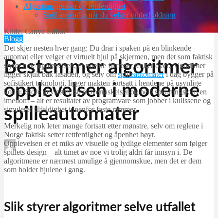
Algoritmegrenser og rettferdighet
Spill ansvarlig når du velger underholdning
Kilde: Canva Editor
Blogg
Det skjer nesten hver gang: Du drar i spaken på en blinkende
automat eller velger et virtuelt hjul på skjermen, men det som faktisk
Bestemmer algoritmer
styrer hele opplevelsen, er noe de færreste tenker over. Algoritmer
ligger skjult bak fasaden, og selv om
spilleautomater
i dag bygger på
sofistikert teknologi, ligger makten fortsatt i hendene på usynlige
opplevelsen i moderne
koder. Store gevinster, små overraskelser og hele spenningskurven
imellom – alt er resultatet av programvare som jobber i kulissene og
spilleautomater
simulerer tilfeldighet innenfor faste rammer.
Merkelig nok leter mange fortsatt etter mønstre, selv om reglene i
Norge faktisk setter rettferdighet og åpenhet høyt.
Opplevelsen er et miks av visuelle og lydlige elementer som følger
Blogg post
spillets design – alt timet av noe vi trolig aldri får innsyn i. De
januar 26, 2026
algoritmene er nærmest umulige å gjennomskue, men det er dem
som holder hjulene i gang.
Slik styrer algoritmer selve utfallet