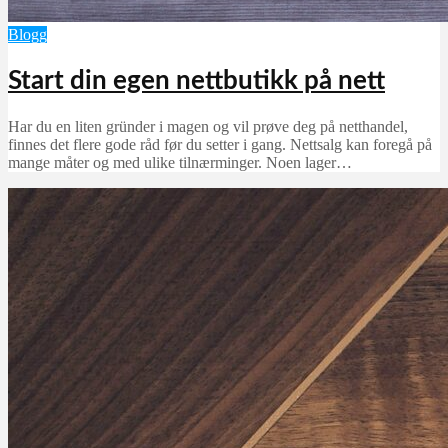
Blogg
Start din egen nettbutikk på nett
Har du en liten gründer i magen og vil prøve deg på netthandel,
finnes det flere gode råd før du setter i gang. Nettsalg kan foregå på
mange måter og med ulike tilnærminger. Noen lager…