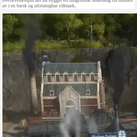
overlevelsesspill der du bygger en fungerende bosetning fra bunnen
av i en barsk og uforutsigbar villmark.