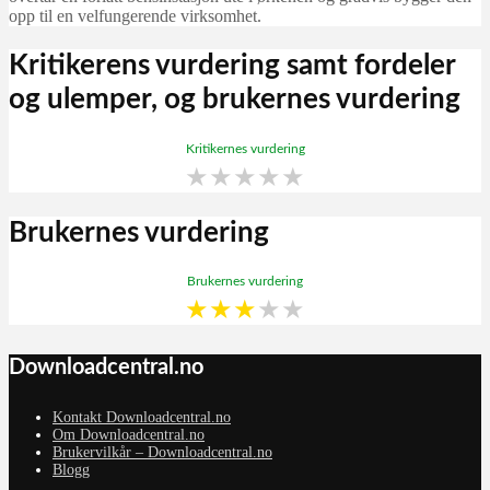
opp til en velfungerende virksomhet.
Kritikerens vurdering samt fordeler
og ulemper, og brukernes vurdering
Kritikernes vurdering
★
★
★
★
★
Brukernes vurdering
Brukernes vurdering
★
★
★
★
★
Downloadcentral.no
Kontakt Downloadcentral.no
Om Downloadcentral.no
Brukervilkår – Downloadcentral.no
Blogg