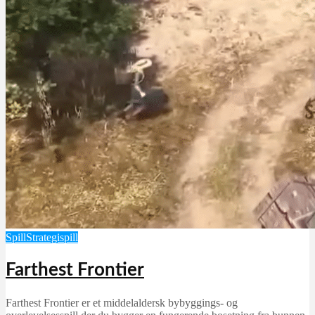
Spill
Strategispill
Farthest Frontier
Farthest Frontier er et middelaldersk bybyggings- og