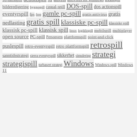
arkadespill
DOS-spill
dos actionspill
bilderedigering
casual-spill
byggespill
gamle pc-spill
eventyrspill
gratis
fps
gratis antivirus
free
gratis spill
klassiske pc-spill
nedlasting
klassiske spill
klassisk spill
klassisk pc-spill
mobilspill
multiplayer
linux
logikkspill
open source
PC-spill
plattformspill
point-and-click
Personvern
retrospill
puslespill
retro-eventyrspill
retro plattformspill
strategi
sikkerhet
sanntidsstrategi
sierra eventyrspill
simulering
Windows
strategispill
Windows
turbasert strategi
Windows-spill
11