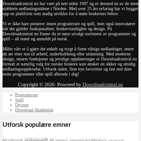
Downloadcentral.no har vært på nett siden 1997 og er dermed en av de mest
etablerte nedlastingssidene i Norden. Med over 25 års erfaring har vi bygget
opp en plattform som stadig utvikles for å møte brukernes behov.
Vi er ikke bare pionerer innen programvare og spill, men også innovatører
når det gjelder funksjonalitet, brukervennlighet og design. På
Downloadcentral.no finner du et nøye utvalgt sortiment av programmer og
spill – alt testet og anmeldt på norsk.
Målet vårt er å gjøre det enkelt og trygt å finne riktige nedlastinger, enten
du ser etter noe til arbeid, underholdning eller utdanning. Med moderne
design, smarte funksjoner og jevnlige oppdateringer er Downloadcentral.no
fortsatt et naturlig valg for norske brukere som ønsker en sikker og smidig
nedlastingsopplevelse. Utforsk siden, finn nye favoritter og last ned dine
neste programmer eller spill allerede i dag!
Copyright © 2026· Powered by
Downloadcentral.no
Programvare
Spill
Drivere
Download Akademiet
Utforsk populære emner
actionspill
AI
90-tallsspill
antivirus for Windows
antivirus