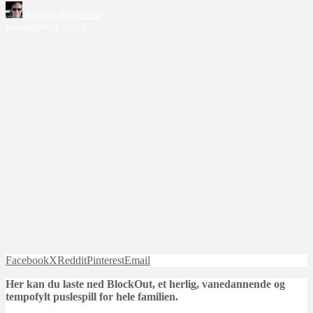
Martin Jørgensen
november 3, 2025
Facebook
X
Reddit
Pinterest
Email
Her kan du laste ned BlockOut, et herlig, vanedannende og
tempofylt puslespill for hele familien.