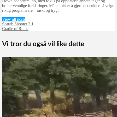
Downloadcentral.no, med fokus på oppdaterte anbefalinger og
brukervennlige forklaringer. Målet mitt er å gjøre det enklere å velge
riktig programvare – raskt og trygt.
View all posts
Scarab Shooter 2.1
Cradle of Rome
Vi tror du også vil like dette