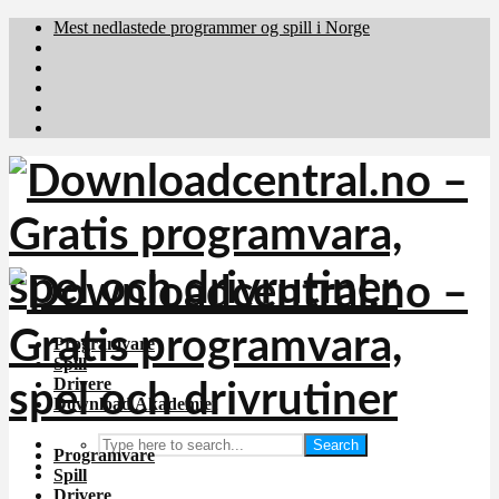
Mest nedlastede programmer og spill i Norge
Download.dk
Downloadcentral.fi
Brafiler.se
holyfile.com
deutschedownloads.de
Programvare
Spill
Drivere
Download Akademiet
Search
Programvare
Spill
Drivere