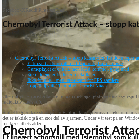
Facebook
X
Reddit
Pinterest
Email
Chernobyl Terrorist Attack – stopp kat
Chernobyl Terrorist Attack – stopp katastrofen før tiden løper u
Et lineært actionspill med Tsjernobyl som kulisse
Gameplayet er enkelt, men lett å komme i gang med
Stemningen er bedre enn teknikken
Ikke for alle – men interessant for FPS-samlere
Topp 5 tips til Chernobyl Terrorist Attack
Chernobyl Terrorist Attack er et gammeldags førstepersons skytespill 
radioaktiv katastrofe.
Spillet legger ikke skjul på sin B‑film‑aktige premiss: en ekstrem trus
det er faktisk også en stor del av sjarmen. Under vår test på en Window
merker spillets alder.
Chernobyl Terrorist Atta
Et lineært actionspill med Tsjernobyl som kul