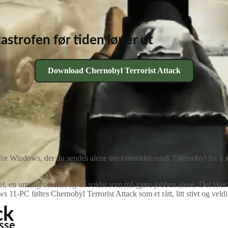
astrofen før tiden løper ut
Download Chernobyl Terrorist Attack
t
for Windows, der du sendes alene inn i området rundt Tsjernobyl for å s
sel, en umulig tidsfrist og én soldat som må gjøre jobben alene. Det låte
s 11‑PC føltes Chernobyl Terrorist Attack som et rått, litt stivt og veld
ck
isse