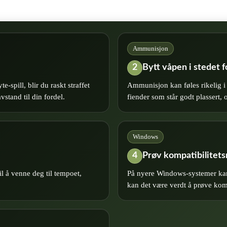
Ammunisjon
2
Bytt våpen i stedet f
‑spill, blir du raskt straffet
Ammunisjon kan føles rikelig i 
vstand til din fordel.
fiender som står godt plassert,
Windows
4
Prøv kompatibilitet
til å venne deg til tempoet,
På nyere Windows‑systemer kan el
kan det være verdt å prøve komp