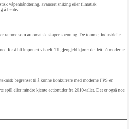
stisk våpenhåndtering, avansert sniking eller filmatisk
ng å hente.
dyster ramme som automatisk skaper spenning. De tomme, industrielle
ned for å bli imponert visuelt. Til gjengjeld kjører det lett på moderne
g for teknisk begrenset til å kunne konkurrere med moderne FPS‑er.
 spill eller mindre kjente actiontitler fra 2010‑tallet. Det er også noe