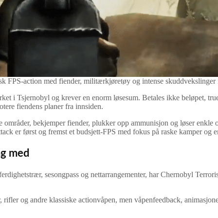
sk FPS‑action med fiender, militærkjøretøy og intense skuddvekslinger i
erket i Tsjernobyl og krever en enorm løsesum. Betales ikke beløpet, true
botere fiendens planer fra innsiden.
de områder, bekjemper fiender, plukker opp ammunisjon og løser enkle o
ttack er først og fremst et budsjett‑FPS med fokus på raske kamper og e
ng med
 ferdighetstrær, sesongpass og nettarrangementer, har Chernobyl Terroris
, rifler og andre klassiske actionvåpen, men våpenfeedback, animasjon