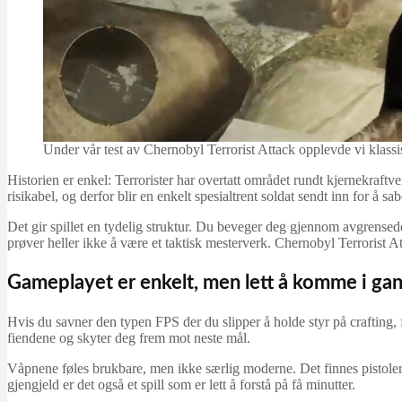
Under vår test av Chernobyl Terrorist Attack opplevde vi klassi
Historien er enkel: Terrorister har overtatt området rundt kjernekraftv
risikabel, og derfor blir en enkelt spesialtrent soldat sendt inn for å sa
Det gir spillet en tydelig struktur. Du beveger deg gjennom avgrense
prøver heller ikke å være et taktisk mesterverk. Chernobyl Terrorist A
Gameplayet er enkelt, men lett å komme i ga
Hvis du savner den typen FPS der du slipper å holde styr på crafting,
fiendene og skyter deg frem mot neste mål.
Våpnene føles brukbare, men ikke særlig moderne. Det finnes pistoler
gjengjeld er det også et spill som er lett å forstå på få minutter.