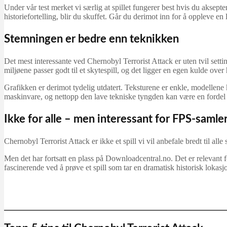
Under vår test merket vi særlig at spillet fungerer best hvis du aksept
historiefortelling, blir du skuffet. Går du derimot inn for å oppleve en 
Stemningen er bedre enn teknikken
Det mest interessante ved Chernobyl Terrorist Attack er uten tvil sett
miljøene passer godt til et skytespill, og det ligger en egen kulde over
Grafikken er derimot tydelig utdatert. Teksturene er enkle, modellene ka
maskinvare, og nettopp den lave tekniske tyngden kan være en fordel hvi
Ikke for alle – men interessant for FPS-samle
Chernobyl Terrorist Attack er ikke et spill vi vil anbefale bredt til al
Men det har fortsatt en plass på Downloadcentral.no. Det er relevant for
fascinerende ved å prøve et spill som tar en dramatisk historisk lokasj