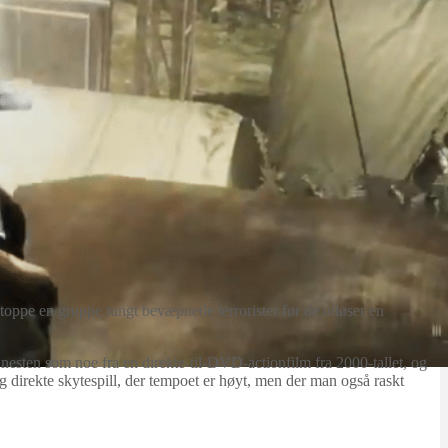
toppe en gruppe tungt bevæpnede terrorister før de utløser en
r nesten som noe fra en direkte‑til‑DVD‑actionfilm fra 2000‑tallet, og
ig direkte skytespill, der tempoet er høyt, men der man også raskt