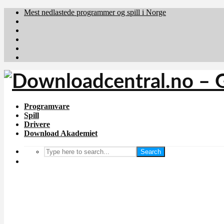
Mest nedlastede programmer og spill i Norge
Download.dk
Downloadcentral.fi
Brafiler.se
holyfile.com
deutschedownloads.de
Programvare
Spill
Drivere
Download Akademiet
Search