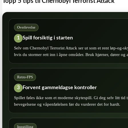
Topp 5 tips til Chernobyl Terrorist Attack
Overlevelse
1
Spill forsiktig i starten
Selv om Chernobyl Terrorist Attack ser ut som et rent løp‑og‑skyte
hvis du stormer rett inn i åpne områder. Bruk hjørner, dører og a
Retro‑FPS
3
Forvent gammeldagse kontroller
Spillet føles ikke som et moderne skytespill. Gi deg selv litt tid 
bevegelsene og våpenfølelsen før du vurderer det for hardt.
Innstilling