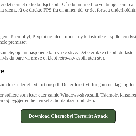
erer det som et eldre budsjettspill. Går du inn med forventninger om reali
litt glemt, rå og direkte FPS fra en annen tid, er det fortsatt underholdni
ingen. Tsjernobyl, Prypjat og ideen om en ny katastrofe gir spillet en 
 hele premisset.
ntete, og animasjonene kan virke stive. Dette er ikke et spill du laster 
s du bare vil prøve et kjapt retro‑skytespill uten styr.
re
le som leter etter et nytt actionspill. Det er for stivt, for gammeldags o
 spillere som leter etter gamle Windows‑skytespill, Tsjernobyl‑inspirerte
on og bygger en helt enkel actionfantasi rundt den.
Download Chernobyl Terrorist Attack