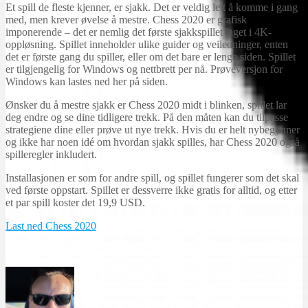
Et spill de fleste kjenner, er sjakk. Det er veldig lett å komme i gang
med, men krever øvelse å mestre. Chess 2020 er grafisk
imponerende – det er nemlig det første sjakkspillet laget i 4K-
oppløsning. Spillet inneholder ulike guider og veiledninger, enten
det er første gang du spiller, eller om det bare er lenge siden. Spillet
er tilgjengelig for Windows og nettbrett per nå. Prøveversjon for
Windows kan lastes ned her på siden.
Ønsker du å mestre sjakk er Chess 2020 midt i blinken, spillet lar
deg endre og se dine tidligere trekk. På den måten kan du tilpasse
strategiene dine eller prøve ut nye trekk. Hvis du er helt nybegynner
og ikke har noen idé om hvordan sjakk spilles, har Chess 2020 også
spilleregler inkludert.
Installasjonen er som for andre spill, og spillet fungerer som det skal
ved første oppstart. Spillet er dessverre ikke gratis for alltid, og etter
et par spill koster det 19,9 USD.
Last ned Chess 2020