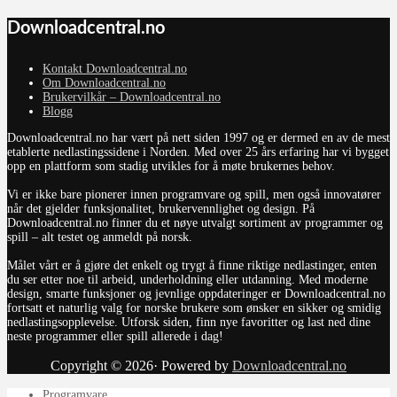
Downloadcentral.no
Kontakt Downloadcentral.no
Om Downloadcentral.no
Brukervilkår – Downloadcentral.no
Blogg
Downloadcentral.no har vært på nett siden 1997 og er dermed en av de mest
etablerte nedlastingssidene i Norden. Med over 25 års erfaring har vi bygget
opp en plattform som stadig utvikles for å møte brukernes behov.
Vi er ikke bare pionerer innen programvare og spill, men også innovatører
når det gjelder funksjonalitet, brukervennlighet og design. På
Downloadcentral.no finner du et nøye utvalgt sortiment av programmer og
spill – alt testet og anmeldt på norsk.
Målet vårt er å gjøre det enkelt og trygt å finne riktige nedlastinger, enten
du ser etter noe til arbeid, underholdning eller utdanning. Med moderne
design, smarte funksjoner og jevnlige oppdateringer er Downloadcentral.no
fortsatt et naturlig valg for norske brukere som ønsker en sikker og smidig
nedlastingsopplevelse. Utforsk siden, finn nye favoritter og last ned dine
neste programmer eller spill allerede i dag!
Copyright © 2026· Powered by
Downloadcentral.no
Programvare