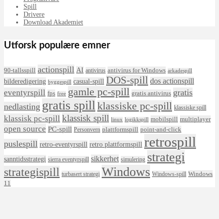
Spill
Drivere
Download Akademiet
Utforsk populære emner
actionspill
AI
90-tallsspill
antivirus for Windows
antivirus
arkadespill
DOS-spill
dos actionspill
bilderedigering
casual-spill
byggespill
gamle pc-spill
eventyrspill
gratis
fps
gratis antivirus
free
gratis spill
klassiske pc-spill
nedlasting
klassiske spill
klassisk spill
klassisk pc-spill
mobilspill
multiplayer
linux
logikkspill
open source
PC-spill
plattformspill
point-and-click
Personvern
retrospill
puslespill
retro-eventyrspill
retro plattformspill
strategi
sikkerhet
sanntidsstrategi
sierra eventyrspill
simulering
Windows
strategispill
Windows
turbasert strategi
Windows-spill
11