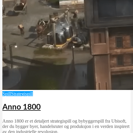
Spill
Strategispill
Anno 1800
Anno 1800 er et detaljert strategispill og bybyggerspill fra Ubisoft,
der du bygger byer, handelsruter og produksjon i en verden inspirert
av den industrielle revolusjon.