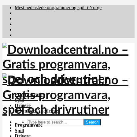
Mest nedlastede programmer og spill i Norge
Download.dk
Downloadcentral.fi
Brafiler.se
holyfile.com
deutschedownloads.de
Programvare
Spill
Drivere
Download Akademiet
Search
Programvare
Spill
Drivere