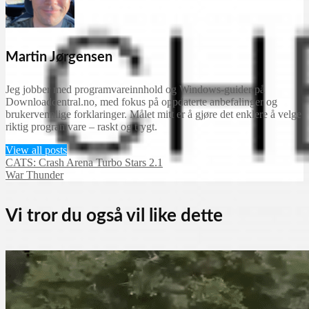
Martin Jørgensen
Jeg jobber med programvareinnhold og Windows-guider på
Downloadcentral.no, med fokus på oppdaterte anbefalinger og
brukervennlige forklaringer. Målet mitt er å gjøre det enklere å velge
riktig programvare – raskt og trygt.
View all posts
CATS: Crash Arena Turbo Stars 2.1
War Thunder
Vi tror du også vil like dette
Abandonware og gamle spill
Spill
Chess 2020 2020.6