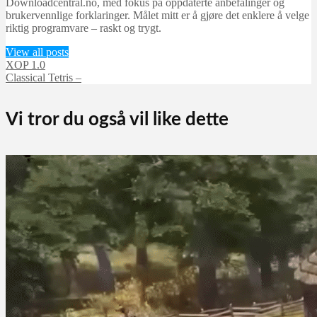
Downloadcentral.no, med fokus på oppdaterte anbefalinger og
brukervennlige forklaringer. Målet mitt er å gjøre det enklere å velge
riktig programvare – raskt og trygt.
View all posts
XOP 1.0
Classical Tetris –
Vi tror du også vil like dette