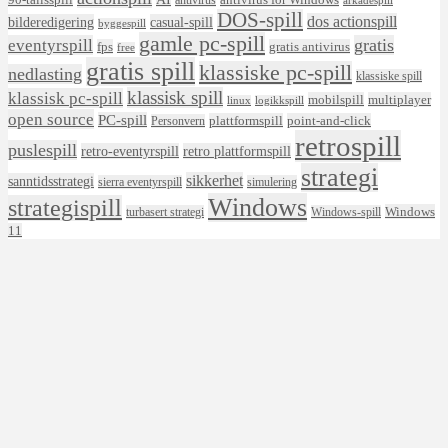
arkadespill
DOS-spill
dos actionspill
bilderedigering
casual-spill
byggespill
gamle pc-spill
eventyrspill
gratis
fps
gratis antivirus
free
gratis spill
klassiske pc-spill
nedlasting
klassiske spill
klassisk spill
klassisk pc-spill
mobilspill
multiplayer
linux
logikkspill
open source
PC-spill
plattformspill
point-and-click
Personvern
retrospill
puslespill
retro-eventyrspill
retro plattformspill
strategi
sikkerhet
sanntidsstrategi
sierra eventyrspill
simulering
Windows
strategispill
Windows
turbasert strategi
Windows-spill
11