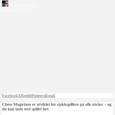
Martin Jørgensen
september 25, 2025
Facebook
X
Reddit
Pinterest
Email
Chess Magicians er utviklet for sjakkspillere på alle nivåer – og
du kan laste ned spillet her.