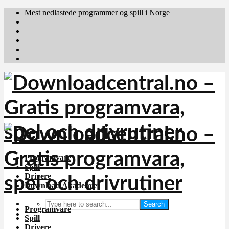
Mest nedlastede programmer og spill i Norge
Download.dk
Downloadcentral.fi
Brafiler.se
holyfile.com
deutschedownloads.de
Programvare
Spill
Drivere
Download Akademiet
Search
Programvare
Spill
Drivere