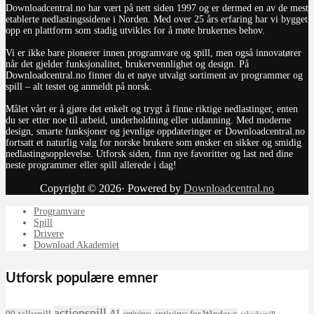
Downloadcentral.no har vært på nett siden 1997 og er dermed en av de mest
etablerte nedlastingssidene i Norden. Med over 25 års erfaring har vi bygget
opp en plattform som stadig utvikles for å møte brukernes behov.
Vi er ikke bare pionerer innen programvare og spill, men også innovatører
når det gjelder funksjonalitet, brukervennlighet og design. På
Downloadcentral.no finner du et nøye utvalgt sortiment av programmer og
spill – alt testet og anmeldt på norsk.
Målet vårt er å gjøre det enkelt og trygt å finne riktige nedlastinger, enten
du ser etter noe til arbeid, underholdning eller utdanning. Med moderne
design, smarte funksjoner og jevnlige oppdateringer er Downloadcentral.no
fortsatt et naturlig valg for norske brukere som ønsker en sikker og smidig
nedlastingsopplevelse. Utforsk siden, finn nye favoritter og last ned dine
neste programmer eller spill allerede i dag!
Copyright © 2026· Powered by
Downloadcentral.no
Programvare
Spill
Drivere
Download Akademiet
Utforsk populære emner
actionspill
AI
90-tallsspill
antivirus for Windows
antivirus