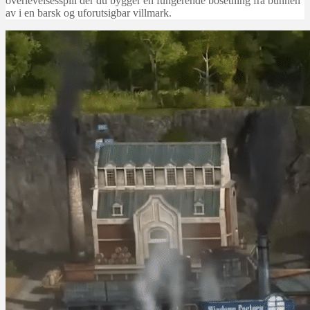
overlevelsesspill der du bygger en fungerende bosetning fra bunnen
av i en barsk og uforutsigbar villmark.