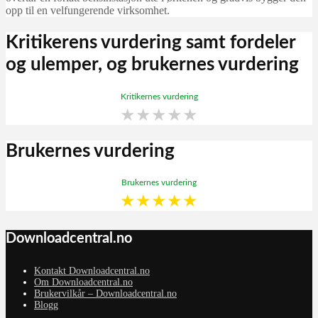
opp til en velfungerende virksomhet.
Kritikerens vurdering samt fordeler
og ulemper, og brukernes vurdering
Kritikernes vurdering
★
★
★
★
★
Brukernes vurdering
Brukernes vurdering
★
★
★
★
★
Downloadcentral.no
Kontakt Downloadcentral.no
Om Downloadcentral.no
Brukervilkår – Downloadcentral.no
Blogg