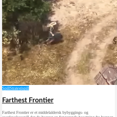
Spill
Strategispill
Farthest Frontier
Farthest Frontier er et middelaldersk bybyggings- og