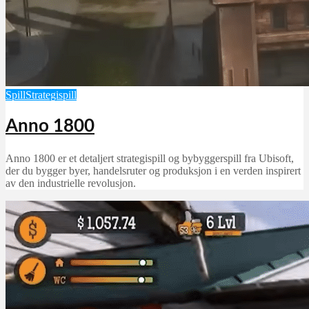
Spill
Strategispill
Anno 1800
Anno 1800 er et detaljert strategispill og bybyggerspill fra Ubisoft,
der du bygger byer, handelsruter og produksjon i en verden inspirert
av den industrielle revolusjon.