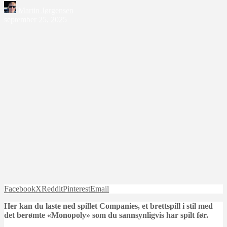
Martin Jørgensen
september 25, 2025
Facebook
X
Reddit
Pinterest
Email
Her kan du laste ned spillet Companies, et brettspill i stil med
det berømte «Monopoly» som du sannsynligvis har spilt før.