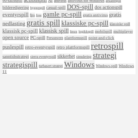
actionspill
AI
90-tallsspill
antivirus for Windows
antivirus
arkadespill
DOS-spill
dos actionspill
bilderedigering
casual-spill
byggespill
gamle pc-spill
eventyrspill
gratis
fps
gratis antivirus
free
gratis spill
klassiske pc-spill
nedlasting
klassiske spill
klassisk spill
klassisk pc-spill
mobilspill
multiplayer
linux
logikkspill
open source
PC-spill
plattformspill
point-and-click
Personvern
retrospill
puslespill
retro-eventyrspill
retro plattformspill
strategi
sikkerhet
sanntidsstrategi
sierra eventyrspill
simulering
Windows
strategispill
Windows
turbasert strategi
Windows-spill
11