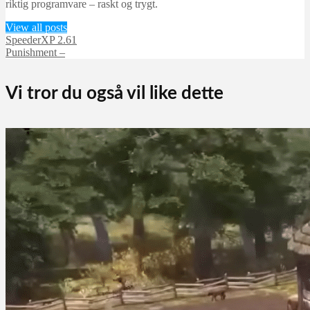
riktig programvare – raskt og trygt.
View all posts
SpeederXP 2.61
Punishment –
Vi tror du også vil like dette