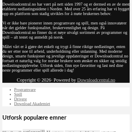
Downloadcentral.no har vært på nett siden 1997 og er dermed en av de mest
etablerte nedlastingssidene i Norden. Med over 25 års erfaring har vi bygget
opp en plattform som stadig utvikles for å møte brukernes behov.
Vi er ikke bare pionerer innen programvare og spill, men også innovatører
når det gjelder funksjonalitet, brukervennlighet og design. På
Downloadcentral.no finner du et nøye utvalgt sortiment av programmer og
spill – alt testet og anmeldt på norsk.
Målet vårt er å gjøre det enkelt og trygt å finne riktige nedlastinger, enten
du ser etter noe til arbeid, underholdning eller utdanning. Med moderne
design, smarte funksjoner og jevnlige oppdateringer er Downloadcentral.no
fortsatt et naturlig valg for norske brukere som ønsker en sikker og smidig
nedlastingsopplevelse. Utforsk siden, finn nye favoritter og last ned dine
neste programmer eller spill allerede i dag!
Copyright © 2026· Powered by
Downloadcentral.no
Programvare
Spill
Drivere
Download Akademiet
Utforsk populære emner