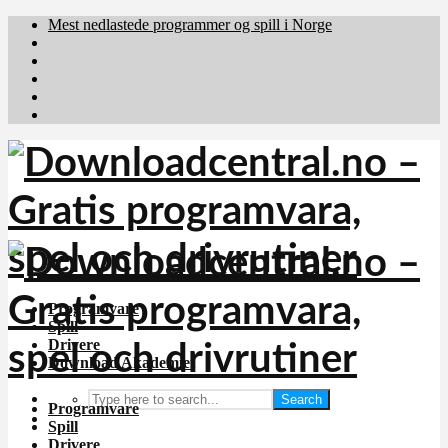
Mest nedlastede programmer og spill i Norge
Download.dk
Downloadcentral.fi
Brafiler.se
holyfile.com
deutschedownloads.de
Programvare
Spill
Drivere
Download Akademiet
Search
Programvare
Spill
Drivere