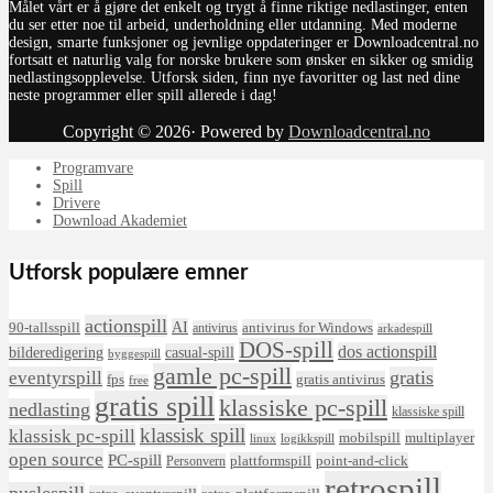
Målet vårt er å gjøre det enkelt og trygt å finne riktige nedlastinger, enten
du ser etter noe til arbeid, underholdning eller utdanning. Med moderne
design, smarte funksjoner og jevnlige oppdateringer er Downloadcentral.no
fortsatt et naturlig valg for norske brukere som ønsker en sikker og smidig
nedlastingsopplevelse. Utforsk siden, finn nye favoritter og last ned dine
neste programmer eller spill allerede i dag!
Copyright © 2026· Powered by
Downloadcentral.no
Programvare
Spill
Drivere
Download Akademiet
Utforsk populære emner
actionspill
AI
90-tallsspill
antivirus for Windows
antivirus
arkadespill
DOS-spill
dos actionspill
bilderedigering
casual-spill
byggespill
gamle pc-spill
eventyrspill
gratis
fps
gratis antivirus
free
gratis spill
klassiske pc-spill
nedlasting
klassiske spill
klassisk spill
klassisk pc-spill
mobilspill
multiplayer
linux
logikkspill
open source
PC-spill
plattformspill
point-and-click
Personvern
retrospill