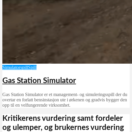
Simulatorspill
Spill
Gas Station Simulator
Gas Station Simulator er et management- og simuleringsspill der du
overtar en forlatt bensinstasjon ute i ørkenen og gradvis bygger den
opp til en velfungerende virksomhet.
Kritikerens vurdering samt fordeler
og ulemper, og brukernes vurdering