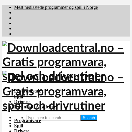
Mest nedlastede programmer og spill i Norge
Download.dk
Downloadcentral.fi
Brafiler.se
holyfile.com
deutschedownloads.de
Programvare
Spill
Drivere
Download Akademiet
Search
Programvare
Spill
Drivere