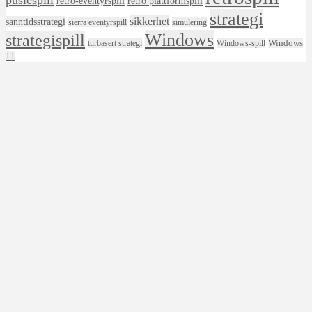
puslespill
retro-eventyrspill
retro plattformspill
strategi
sikkerhet
sanntidsstrategi
sierra eventyrspill
simulering
Windows
strategispill
Windows
turbasert strategi
Windows-spill
11