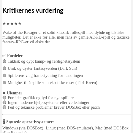
Kritikernes vurdering
★
★
★
★
★
Wake of the Ravager er et solid klassisk rollespill med dybde og taktiske
muligheter. Det er ikke for alle, men fans av gamle AD&D-spill og taktiske
fantasy-RPG-er vil elske det.
✅
Fordeler
🟢 Taktisk og dypt kamp- og ferdighetssystem
🟢 Unik og dyster fantasyverden (Dark Sun)
🟢 Spillerens valg har betydning for handlingen
🟢 Mulighet til å spille som eksotiske raser (Thri-Kreen)
❌
Ulemper
🔴 Foreldet grafikk og lyd for nye spillere
🔴 Ingen moderne hjelpesystemer eller veiledninger
🔴 Feil og tekniske problemer krever DOSBox eller patch
🖥️
Støttede operativsystemer:
Windows (via DOSBox), Linux (med DOS-emulator), Mac (med DOSBox
eller lignende)