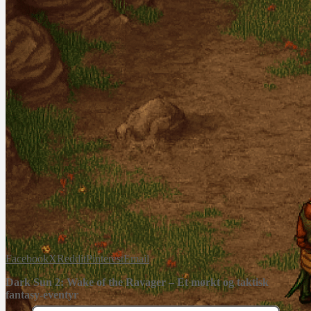
Facebook
X
Reddit
Pinterest
Email
Dark Sun 2: Wake of the Ravager – Et mørkt og taktisk
fantasy-eventyr