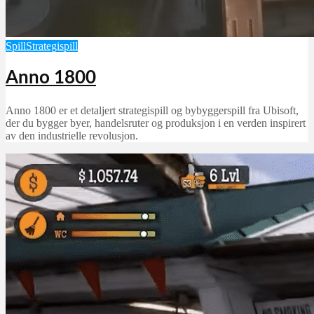
Spill
Strategispill
Anno 1800
Anno 1800 er et detaljert strategispill og bybyggerspill fra Ubisoft,
der du bygger byer, handelsruter og produksjon i en verden inspirert
av den industrielle revolusjon.