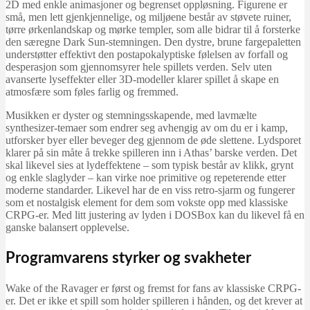
2D med enkle animasjoner og begrenset oppløsning. Figurene er
små, men lett gjenkjennelige, og miljøene består av støvete ruiner,
tørre ørkenlandskap og mørke templer, som alle bidrar til å forsterke
den særegne Dark Sun-stemningen. Den dystre, brune fargepaletten
understøtter effektivt den postapokalyptiske følelsen av forfall og
desperasjon som gjennomsyrer hele spillets verden. Selv uten
avanserte lyseffekter eller 3D-modeller klarer spillet å skape en
atmosfære som føles farlig og fremmed.
Musikken er dyster og stemningsskapende, med lavmælte
synthesizer-temaer som endrer seg avhengig av om du er i kamp,
utforsker byer eller beveger deg gjennom de øde slettene. Lydsporet
klarer på sin måte å trekke spilleren inn i Athas’ barske verden. Det
skal likevel sies at lydeffektene – som typisk består av klikk, grynt
og enkle slaglyder – kan virke noe primitive og repeterende etter
moderne standarder. Likevel har de en viss retro-sjarm og fungerer
som et nostalgisk element for dem som vokste opp med klassiske
CRPG-er. Med litt justering av lyden i DOSBox kan du likevel få en
ganske balansert opplevelse.
Programvarens styrker og svakheter
Wake of the Ravager er først og fremst for fans av klassiske CRPG-
er. Det er ikke et spill som holder spilleren i hånden, og det krever at