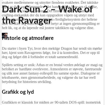
svakere medlemmene og utnytter fiendens svakheter. Det taktiske
laget er dypt og belønnende – det handler ikke bare om rå styrke,
Dark Sun 2 – Wake of
men også om kløkt og timing. Det finnes også en omfattende
crafting-mekanikk der du kan oppgradere våpen og utstyr med
the Ravager
sjeldne materialer, samt et erfarings-/ferdighetssystem der heltene
dine utvikler seg individuelt. Det betyr at ingen gjennomspilling er
helt lik, og at du løpende må justere taktikken og valgene dine.
Martin Jørgensen
Historie og atmosfære
november 3, 2025
Du starter i byen Tyr, hvor den mektige Dragon har sendt sin mørke
hær, kjent som Ravagerens følge, for å ta kontrollen. Det er opp til
deg og følget ditt å forhindre et totalt sammenbrudd.
Spillets setting er unik: Athas er en brutal verden ødelagt av magi og
befolket av hardføre overlevere. Atmosfæren er støvete, faretruende
og ulik noe annet fantasy-rollespill fra samme epoke. Dialogene er
tekstbaserte, men gjennomarbeidede, og valgene du tar har reell
betydning for historiens utvikling.
Grafikk og lyd
Grafikken er klassisk for midten av 90-tallets DOS-spill: isometrisk