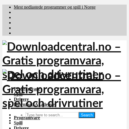
Mest nedlastede programmer og spill i Norge
Download.dk
Downloadcentral.fi
Brafiler.se
holyfile.com
deutschedownloads.de
Programvare
Spill
Drivere
Download Akademiet
Search
Programvare
Spill
Drivere