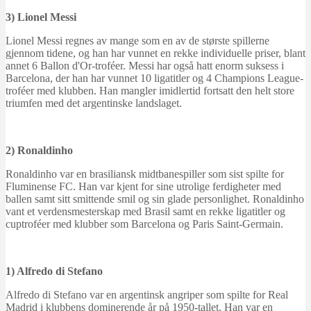
3) Lionel Messi
Lionel Messi regnes av mange som en av de største spillerne
gjennom tidene, og han har vunnet en rekke individuelle priser, blant
annet 6 Ballon d'Or-troféer. Messi har også hatt enorm suksess i
Barcelona, der han har vunnet 10 ligatitler og 4 Champions League-
troféer med klubben. Han mangler imidlertid fortsatt den helt store
triumfen med det argentinske landslaget.
2) Ronaldinho
Ronaldinho var en brasiliansk midtbanespiller som sist spilte for
Fluminense FC. Han var kjent for sine utrolige ferdigheter med
ballen samt sitt smittende smil og sin glade personlighet. Ronaldinho
vant et verdensmesterskap med Brasil samt en rekke ligatitler og
cuptroféer med klubber som Barcelona og Paris Saint-Germain.
1) Alfredo di Stefano
Alfredo di Stefano var en argentinsk angriper som spilte for Real
Madrid i klubbens dominerende år på 1950-tallet. Han var en