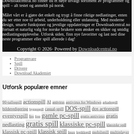
Downloadcentral.no finner du et nøye utvalgt sortiment av programmer og
spill – alt testet og anmeldt på norsk.
Målet vårt er å gjøre det enkelt og trygt å finne riktige nedlastinger, enten
du ser etter noe til arbeid, underholdning eller utdanning. Med moderne
design, smarte funksjoner og jevnlige oppdateringer er Downloadcentral.no
fortsatt et naturlig valg for norske brukere som ønsker en sikker og smidig
nedlastingsopplevelse. Utforsk siden, finn nye favoritter og last ned dine
neste programmer eller spill allerede i dag!
Copyright © 2026· Powered by
Downloadcentral.no
Programvare
Spill
Drivere
Download Akademiet
Utforsk populære emner
actionspill
AI
90-tallsspill
antivirus for Windows
antivirus
arkadespill
DOS-spill
dos actionspill
bilderedigering
casual-spill
byggespill
gamle pc-spill
eventyrspill
gratis
fps
gratis antivirus
free
gratis spill
klassiske pc-spill
nedlasting
klassiske spill
klassisk spill
klassisk pc-spill
mobilspill
multiplayer
linux
logikkspill