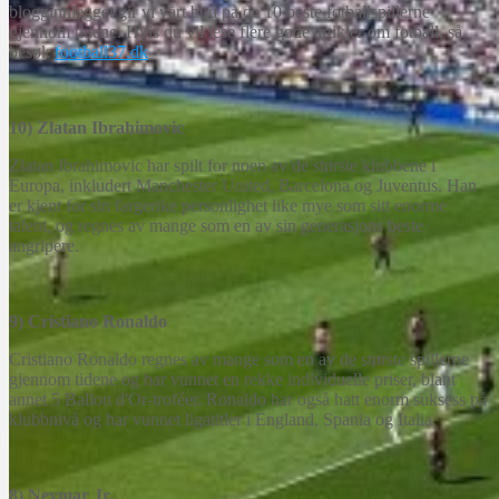
blogginnlegget gir vi vårt bud på de 10 beste fotballspillerne
gjennom tidene. Hvis du vil lese flere gode artikler om fotball, så
besøk
football37.dk
10) Zlatan Ibrahimovic
Zlatan Ibrahimovic har spilt for noen av de største klubbene i
Europa, inkludert Manchester United, Barcelona og Juventus. Han
er kjent for sin fargerike personlighet like mye som sitt enorme
talent, og regnes av mange som en av sin generasjons beste
angripere.
9) Cristiano Ronaldo
Cristiano Ronaldo regnes av mange som en av de største spillerne
gjennom tidene og har vunnet en rekke individuelle priser, blant
annet 5 Ballon d'Or-troféer. Ronaldo har også hatt enorm suksess på
klubbnivå og har vunnet ligatitler i England, Spania og Italia.
8) Neymar Jr.