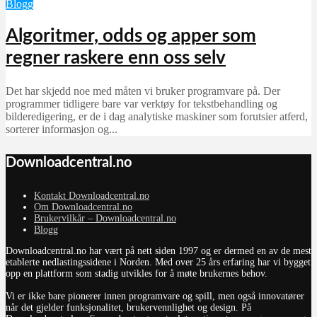
Blogg
Algoritmer, odds og apper som
regner raskere enn oss selv
Det har skjedd noe med måten vi bruker programvare på. Der
programmer tidligere bare var verktøy for tekstbehandling og
bilderedigering, er de i dag analytiske maskiner som forutsier atferd,
sorterer informasjon og...
Downloadcentral.no
Kontakt Downloadcentral.no
Om Downloadcentral.no
Brukervilkår – Downloadcentral.no
Blogg
Downloadcentral.no har vært på nett siden 1997 og er dermed en av de mest
etablerte nedlastingssidene i Norden. Med over 25 års erfaring har vi bygget
opp en plattform som stadig utvikles for å møte brukernes behov.
Vi er ikke bare pionerer innen programvare og spill, men også innovatører
når det gjelder funksjonalitet, brukervennlighet og design. På