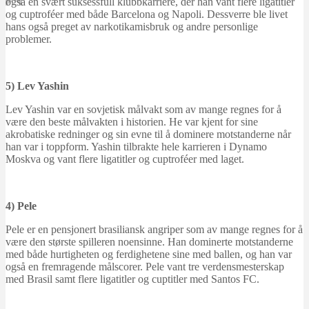
også en svært suksessfull klubbkarriere, der han vant flere ligatitler
Blogg post
og cuptroféer med både Barcelona og Napoli. Dessverre ble livet
januar 23, 2026
hans også preget av narkotikamisbruk og andre personlige
problemer.
5) Lev Yashin
Lev Yashin var en sovjetisk målvakt som av mange regnes for å
være den beste målvakten i historien. He var kjent for sine
akrobatiske redninger og sin evne til å dominere motstanderne når
han var i toppform. Yashin tilbrakte hele karrieren i Dynamo
Moskva og vant flere ligatitler og cuptroféer med laget.
4) Pele
Pele er en pensjonert brasiliansk angriper som av mange regnes for å
være den største spilleren noensinne. Han dominerte motstanderne
med både hurtigheten og ferdighetene sine med ballen, og han var
også en fremragende målscorer. Pele vant tre verdensmesterskap
med Brasil samt flere ligatitler og cuptitler med Santos FC.