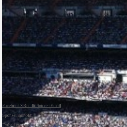
Facebook
X
Reddit
Pinterest
Email
Sponset innhold:
Fotball er den mest populære sporten i verden. I dette