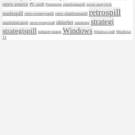
open source
PC-spill
plattformspill
point-and-click
Personvern
retrospill
puslespill
retro-eventyrspill
retro plattformspill
strategi
sikkerhet
sanntidsstrategi
sierra eventyrspill
simulering
Windows
strategispill
Windows
turbasert strategi
Windows-spill
11