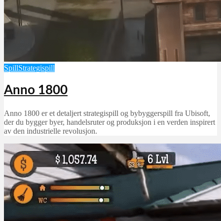
Spill
Strategispill
Anno 1800
Anno 1800 er et detaljert strategispill og bybyggerspill fra Ubisoft,
der du bygger byer, handelsruter og produksjon i en verden inspirert
av den industrielle revolusjon.