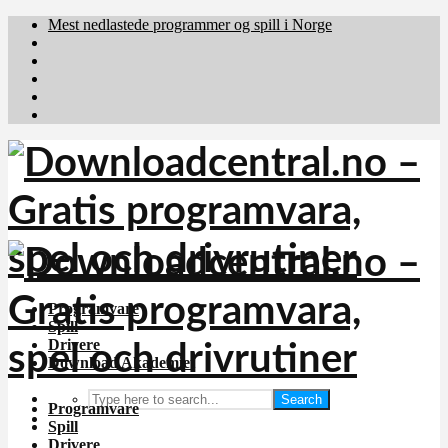
Mest nedlastede programmer og spill i Norge
Download.dk
Downloadcentral.fi
Brafiler.se
holyfile.com
deutschedownloads.de
Programvare
Spill
Drivere
Download Akademiet
Search
Programvare
Spill
Drivere