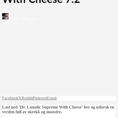
Martin Jørgensen
september 25, 2025
Facebook
X
Reddit
Pinterest
Email
Last ned ’Dr. Lunatic Supreme With Cheese’ her og utforsk en
verden full av skrekk og monstre.