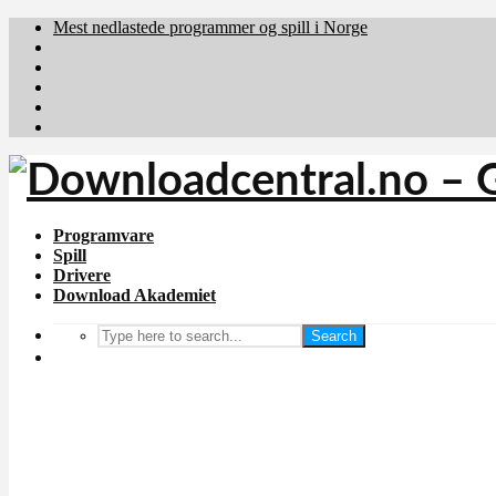
Mest nedlastede programmer og spill i Norge
Download.dk
Downloadcentral.fi
Brafiler.se
holyfile.com
deutschedownloads.de
Programvare
Spill
Drivere
Download Akademiet
Search