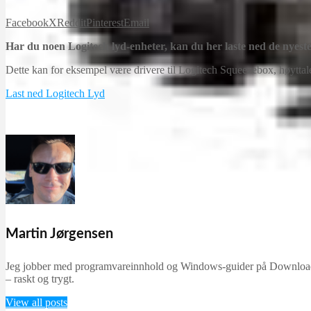
Facebook
X
Reddit
Pinterest
Email
Har du noen Logitech lyd-enheter, kan du her laste ned de nyeste
Dette kan for eksempel være drivere til Logitech Squeezebox, høyttale
Last ned Logitech Lyd
Martin Jørgensen
Jeg jobber med programvareinnhold og Windows-guider på Downloadcent
– raskt og trygt.
View all posts