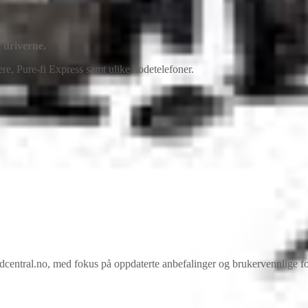
 driverne.
re, Pure-fi Express samt ulike hodetelefoner.
ral.no, med fokus på oppdaterte anbefalinger og brukervennlige forkla