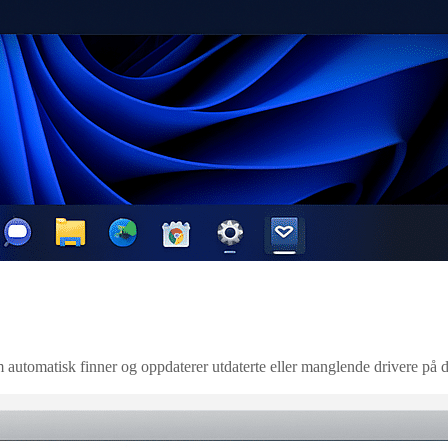
 automatisk finner og oppdaterer utdaterte eller manglende drivere p