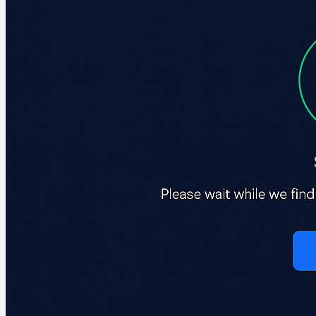
Drivere
J-O
Logitech
Logitech lyddrivere
Martin Jørgensen
september 28, 2025