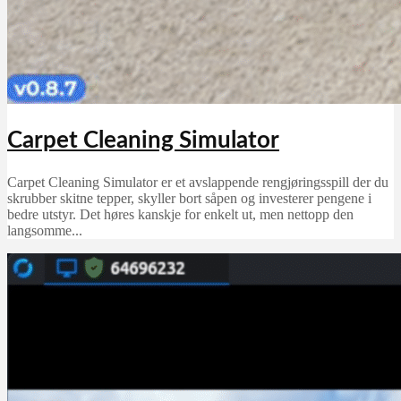
Carpet Cleaning Simulator
Carpet Cleaning Simulator er et avslappende rengjøringsspill der du
skrubber skitne tepper, skyller bort såpen og investerer pengene i
bedre utstyr. Det høres kanskje for enkelt ut, men nettopp den
langsomme...