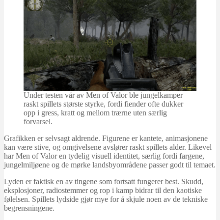
Under testen vår av Men of Valor ble jungelkamper
raskt spillets største styrke, fordi fiender ofte dukker
opp i gress, kratt og mellom trærne uten særlig
forvarsel.
Grafikken er selvsagt aldrende. Figurene er kantete, animasjonene
kan være stive, og omgivelsene avslører raskt spillets alder. Likevel
har Men of Valor en tydelig visuell identitet, særlig fordi fargene,
jungelmiljøene og de mørke landsbyområdene passer godt til temaet.
Lyden er faktisk en av tingene som fortsatt fungerer best. Skudd,
eksplosjoner, radiostemmer og rop i kamp bidrar til den kaotiske
følelsen. Spillets lydside gjør mye for å skjule noen av de tekniske
begrensningene.