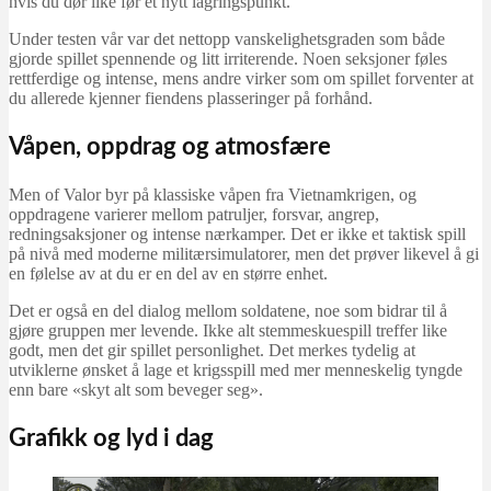
hvis du dør like før et nytt lagringspunkt.
Under testen vår var det nettopp vanskelighetsgraden som både
gjorde spillet spennende og litt irriterende. Noen seksjoner føles
rettferdige og intense, mens andre virker som om spillet forventer at
du allerede kjenner fiendens plasseringer på forhånd.
Våpen, oppdrag og atmosfære
Men of Valor byr på klassiske våpen fra Vietnamkrigen, og
oppdragene varierer mellom patruljer, forsvar, angrep,
redningsaksjoner og intense nærkamper. Det er ikke et taktisk spill
på nivå med moderne militærsimulatorer, men det prøver likevel å gi
en følelse av at du er en del av en større enhet.
Det er også en del dialog mellom soldatene, noe som bidrar til å
gjøre gruppen mer levende. Ikke alt stemmeskuespill treffer like
godt, men det gir spillet personlighet. Det merkes tydelig at
utviklerne ønsket å lage et krigsspill med mer menneskelig tyngde
enn bare «skyt alt som beveger seg».
Grafikk og lyd i dag