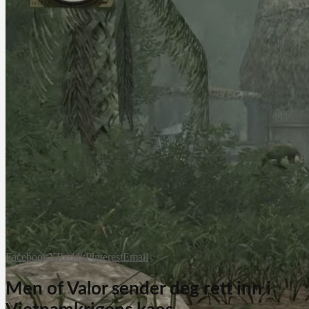
Facebook
X
Reddit
Pinterest
Email
Men of Valor sender deg rett inn i