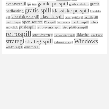
gamle pc-spill
eventyrspill
gratis
fps
gratis antivirus
free
gratis spill
klassiske pc-spill
nedlasting
klassiske
klassisk spill
klassisk pc-spill
mobilspill
spill
linux
logikkspill
open source
PC-spill
multiplayer
plattformspill
point-
Personvern
puslespill
retro-eventyrspill
retro plattformspill
and-click
retrospill
sikkerhet
sanntidsstrategi
sierra eventyrspill
simulering
strategi
Windows
strategispill
turbasert strategi
Windows 11
Windows-spill