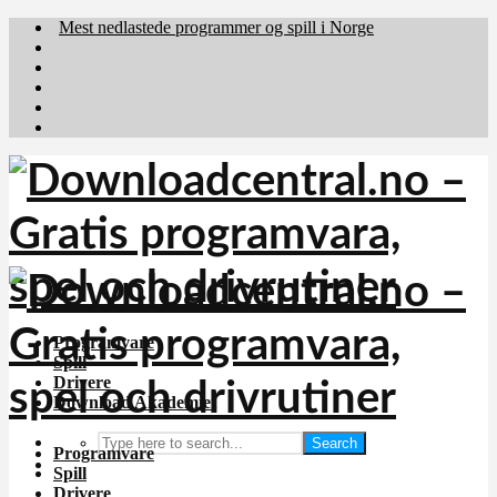
Mest nedlastede programmer og spill i Norge
Download.dk
Downloadcentral.fi
Brafiler.se
holyfile.com
deutschedownloads.de
Programvare
Spill
Drivere
Download Akademiet
Search
Programvare
Spill
Drivere