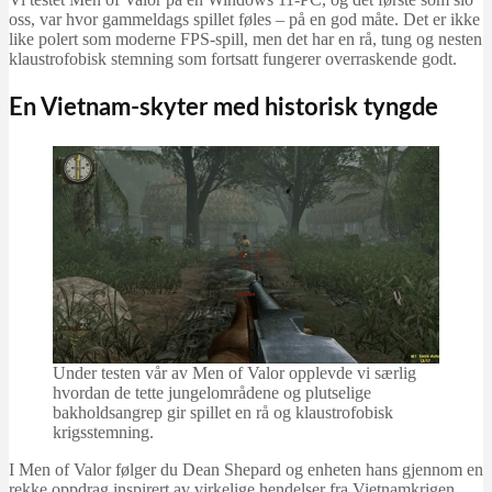
juni 29, 2026
oss, var hvor gammeldags spillet føles – på en god måte. Det er ikke
like polert som moderne FPS-spill, men det har en rå, tung og nesten
klaustrofobisk stemning som fortsatt fungerer overraskende godt.
En Vietnam-skyter med historisk tyngde
Under testen vår av Men of Valor opplevde vi særlig
hvordan de tette jungelområdene og plutselige
bakholdsangrep gir spillet en rå og klaustrofobisk
krigsstemning.
I Men of Valor følger du Dean Shepard og enheten hans gjennom en
rekke oppdrag inspirert av virkelige hendelser fra Vietnamkrigen.