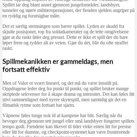
Spillet tar deg blant annet gjennom jungelområder, landsbyer,
tunneler og større militæroperasjoner, der fienden sjelden angriper på
en ryddig og forutsigbar måte.
Det er særlig stemningen som bærer spillet. Lyden av skudd fra
skjulte posisjoner, rop fra soldatkamerater og de tette omgivelsene
gjør at du raskt føler deg presset. Dette er ikke et spill der du bare
løper frem og rydder alt av veien. Gjør du det, blir du ofte straffet
raskt.
Spillmekanikken er gammeldags, men
fortsatt effektiv
Men of Valor er svært lineært, og det må du være innstilt på.
Oppdragene leder deg fra punkt til punkt, og spillet bruker mange
skriptede sekvenser for å skape drama og intensitet. Det kan føles litt
stivt sammenlignet med nyere skytespill, men samtidig gir det en
filmatisk rytme som fortsatt har sjarm.
Våpnene føles tunge nok til at kampene har bitt. Særlig når du
beveger deg gjennom tett jungel eller små landsbyer fungerer spillets
tempo godt. Fiendene kan likevel til tider virke enten litt for presise
eller litt for dumme, og checkpoint-systemet kan være frustrerende