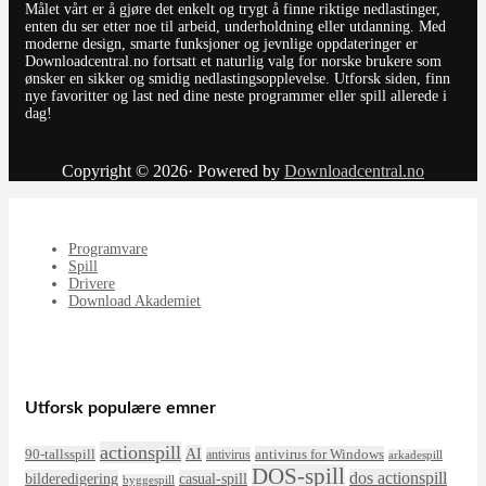
Målet vårt er å gjøre det enkelt og trygt å finne riktige nedlastinger,
enten du ser etter noe til arbeid, underholdning eller utdanning. Med
moderne design, smarte funksjoner og jevnlige oppdateringer er
Downloadcentral.no fortsatt et naturlig valg for norske brukere som
ønsker en sikker og smidig nedlastingsopplevelse. Utforsk siden, finn
nye favoritter og last ned dine neste programmer eller spill allerede i
dag!
Copyright © 2026· Powered by
Downloadcentral.no
Programvare
Spill
Drivere
Download Akademiet
Utforsk populære emner
actionspill
AI
90-tallsspill
antivirus for Windows
antivirus
arkadespill
DOS-spill
dos actionspill
bilderedigering
casual-spill
byggespill