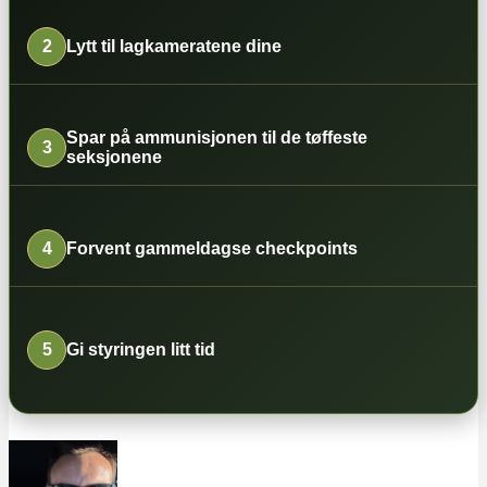
2
Lytt til lagkameratene dine
Spar på ammunisjonen til de tøffeste
3
seksjonene
4
Forvent gammeldagse checkpoints
5
Gi styringen litt tid