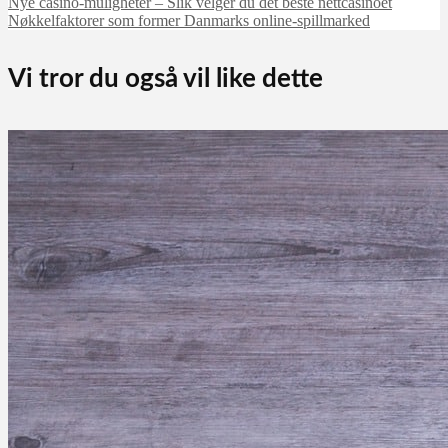
Nye casino-muligheter – Slik velger du det beste nettcasinoet
Nøkkelfaktorer som former Danmarks online-spillmarked
Vi tror du også vil like dette