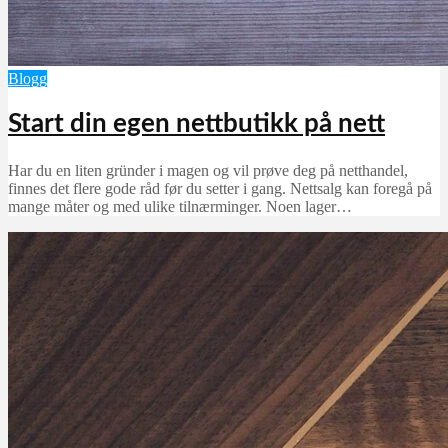
Blogg
Start din egen nettbutikk på nett
Har du en liten gründer i magen og vil prøve deg på netthandel,
finnes det flere gode råd før du setter i gang. Nettsalg kan foregå på
mange måter og med ulike tilnærminger. Noen lager…