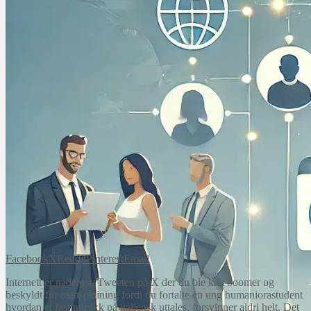
Facebook
X
Reddit
Pinterest
Email
Internett er nådeløst. Tweeten på X der du ble kalt boomer og
beskyldt for mansplaining fordi du fortalte en ung humaniorastudent
hvordan et fast uttrykk på italiensk uttales, forsvinner aldri helt. Det