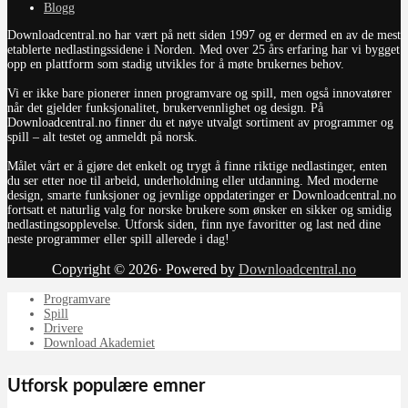
Blogg
Downloadcentral.no har vært på nett siden 1997 og er dermed en av de mest
etablerte nedlastingssidene i Norden. Med over 25 års erfaring har vi bygget
opp en plattform som stadig utvikles for å møte brukernes behov.
Vi er ikke bare pionerer innen programvare og spill, men også innovatører
når det gjelder funksjonalitet, brukervennlighet og design. På
Downloadcentral.no finner du et nøye utvalgt sortiment av programmer og
spill – alt testet og anmeldt på norsk.
Målet vårt er å gjøre det enkelt og trygt å finne riktige nedlastinger, enten
du ser etter noe til arbeid, underholdning eller utdanning. Med moderne
design, smarte funksjoner og jevnlige oppdateringer er Downloadcentral.no
fortsatt et naturlig valg for norske brukere som ønsker en sikker og smidig
nedlastingsopplevelse. Utforsk siden, finn nye favoritter og last ned dine
neste programmer eller spill allerede i dag!
Copyright © 2026· Powered by
Downloadcentral.no
Programvare
Spill
Drivere
Download Akademiet
Utforsk populære emner