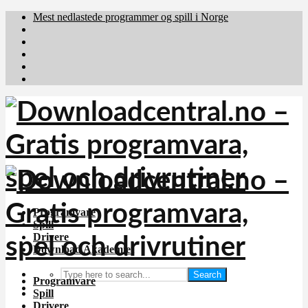
Mest nedlastede programmer og spill i Norge
Download.dk
Downloadcentral.fi
Brafiler.se
holyfile.com
deutschedownloads.de
Programvare
Spill
Drivere
Download Akademiet
Search
Programvare
Spill
Drivere