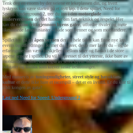
Tenk deg en enorm by der veiene er lekeplassen din, og hvert
lyskryss kan være starten på et nytt løp. I dette spillet, Need for
Speed: Underground 2, trer du inn i den
motorglade
underverdenen
der det handler om fart, teknikk og respekt. Her
kan du
cruise fritt gjennom byens gater
, utfordre rivaler og møte
likesinnede fartentusiaster – både som venner og som motstandere.
Spillet byr på en
åpen verden
der du hele tiden kan finne nye løp,
events og utfordringer. Jo mer du kjører, desto mer lærer du – og de
erfaringene kan være forskjellen mellom seier og fiasko i de store
løpene senere i spillet. Du vil bli presset til det ytterste, ikke bare av
motstanderne dine, men også av selve byen: skarpe sving, trange
bakgater og trafikk som krever raske beslutninger.
Med massevis av
tuningmuligheter, street style og høyoktan-
kultur
er dette ikke bare et racerspill – det er en livsstil. Er du klar til
å bli kongen av gata?
Last ned Need for Speed: Underground 2