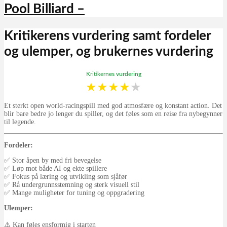
Pool Billiard –
Kritikerens vurdering samt fordeler
og ulemper, og brukernes vurdering
Kritikernes vurdering
★
★
★
★
★
Et sterkt open world-racingspill med god atmosfære og konstant action. Det
blir bare bedre jo lenger du spiller, og det føles som en reise fra nybegynner
til legende.
Fordeler:
✅ Stor åpen by med fri bevegelse
✅ Løp mot både AI og ekte spillere
✅ Fokus på læring og utvikling som sjåfør
✅ Rå undergrunnsstemning og sterk visuell stil
✅ Mange muligheter for tuning og oppgradering
Ulemper:
⚠️ Kan føles ensformig i starten