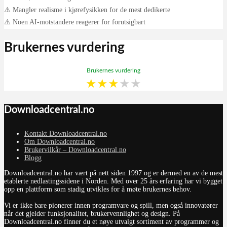
⚠️ Mangler realisme i kjørefysikken for de mest dedikerte
⚠️ Noen AI-motstandere reagerer for forutsigbart
Brukernes vurdering
Brukernes vurdering
★
★
★
★
★
Downloadcentral.no
Kontakt Downloadcentral.no
Om Downloadcentral.no
Brukervilkår – Downloadcentral.no
Blogg
Downloadcentral.no har vært på nett siden 1997 og er dermed en av de mest
etablerte nedlastingssidene i Norden. Med over 25 års erfaring har vi bygget
opp en plattform som stadig utvikles for å møte brukernes behov.
Vi er ikke bare pionerer innen programvare og spill, men også innovatører
når det gjelder funksjonalitet, brukervennlighet og design. På
Downloadcentral.no finner du et nøye utvalgt sortiment av programmer og