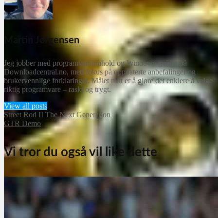
Martin Jørgensen
Jeg jobber med programvareinnhold og Windows-guider på
Downloadcentral.no, med fokus på oppdaterte anbefalinger og
brukervennlige forklaringer. Målet mitt er å gjøre det enklere å velge
riktig programvare – raskt og trygt.
View all posts
Street Rod II The Next Generation
GTR Demo
Vi tror du også vil like dette