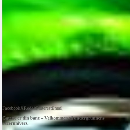
Facebook
X
Reddit
Pinterest
Email
Gatene er din bane – Velkommen til undergrunnens
racerunivers.