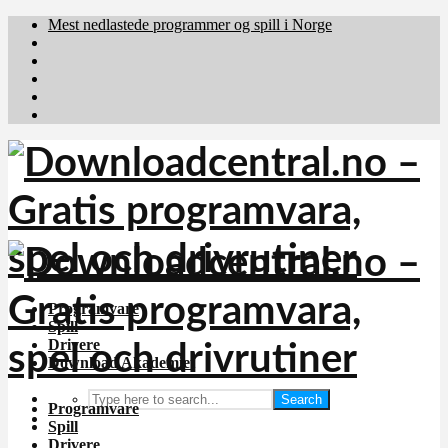
Mest nedlastede programmer og spill i Norge
Download.dk
Downloadcentral.fi
Brafiler.se
holyfile.com
deutschedownloads.de
Programvare
Spill
Drivere
Download Akademiet
Search
Programvare
Spill
Drivere