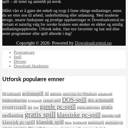
spill – alt testet og anmeldt på norsk.
Målet vårt er å gjøre det enkelt og trygt å finne riktige nedlastinger, enten
du ser etter noe til arbeid, underholdning eller utdanning. Med moderne
design, smarte funksjoner og jevnlige oppdateringer er Downloadcentral.no
fortsatt et naturlig valg for norske brukere som ønsker en sikker og smidig
nedlastingsopplevelse. Utforsk siden, finn nye favoritter og last ned dine
neste programmer eller spill allerede i dag!
Copyright © 2026· Powered by
Downloadcentral.no
Programvare
Spill
Drivere
Download Akademiet
Utforsk populære emner
actionspill
AI
90-tallsspill
antivirus for Windows
antivirus
arkadespill
DOS-spill
dos actionspill
bilderedigering
casual-spill
byggespill
gamle pc-spill
eventyrspill
gratis
fps
gratis antivirus
free
gratis spill
klassiske pc-spill
nedlasting
klassiske spill
klassisk spill
klassisk pc-spill
mobilspill
multiplayer
linux
logikkspill
open source