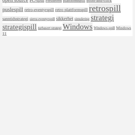
PC-spill
plattformspill
point-and-click
Personvern
retrospill
puslespill
retro-eventyrspill
retro plattformspill
strategi
sikkerhet
sanntidsstrategi
sierra eventyrspill
simulering
Windows
strategispill
Windows
turbasert strategi
Windows-spill
11