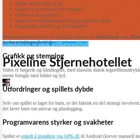
Sjekke gjester inn og ut
Sørge for at rommene blir rengjort
Servere mat og snacks
Sørge for underholdning som gjør gjestene glade
Oppgradere hotellet og dets fasiliteter
Spillmekanikken ligner en forenklet versjon av
Hotel Dash
eller
Dine
for barn i alderen 5–10 år.
Abandonware og gamle spill
Barnespill
Spill
Grafikk og stemning
Pixeline Stjernehotellet
Stilen er fargerik og håndtegnet, med klassisk dansk tegnefilmsuttry
meste foregår med bilder og lyd.
Martin Jørgensen
Utfordringer og spillets dybde
april 19, 2026
Selv om spillet er laget for barn, er det faktisk en del strategi involve
det lærer barn om ansvar og planlegging.
Programvarens styrker og svakheter
Spillet er
enkelt å installere via APK-fil
til Android (krever manuell ins