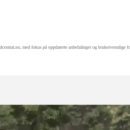
u har tjent nok til en oppgradering. Hvis noe går galt – for eksempel at 
– kan du raskt laste inn og prøve igjen uten å starte helt på nytt.
ral.no, med fokus på oppdaterte anbefalinger og brukervennlige forkla