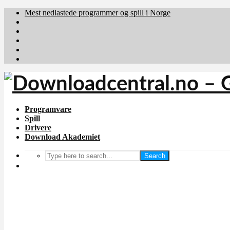
Mest nedlastede programmer og spill i Norge
Download.dk
Downloadcentral.fi
Brafiler.se
holyfile.com
deutschedownloads.de
Programvare
Spill
Drivere
Download Akademiet
Search