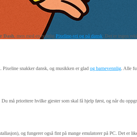
r Dash
, men med en tydelig
Pixeline-vri og på dansk
. Det er ingen re
kk. Pixeline snakker dansk, og musikken er glad
og barnevennlig
. Alle f
rt. Du må prioritere hvilke gjester som skal få hjelp først, og når du oppg
tallasjon), og fungerer også fint på mange emulatorer på PC. Det er likev