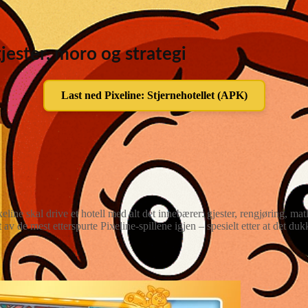
gjester, moro og strategi
Last ned Pixeline: Stjernehotellet (APK)
eline skal drive et hotell med alt det innebærer: gjester, rengjøring, m
av de mest etterspurte Pixeline-spillene igjen – spesielt etter at det duk