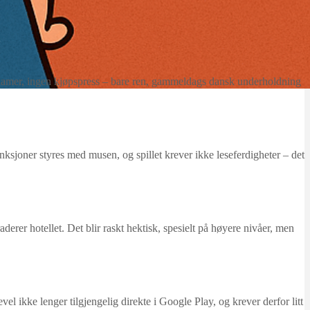
klamer, ingen kjøpspress – bare ren, gammeldags dansk underholdning
unksjoner styres med musen, og spillet krever ikke leseferdigheter – det
raderer hotellet. Det blir raskt hektisk, spesielt på høyere nivåer, men
el ikke lenger tilgjengelig direkte i Google Play, og krever derfor litt