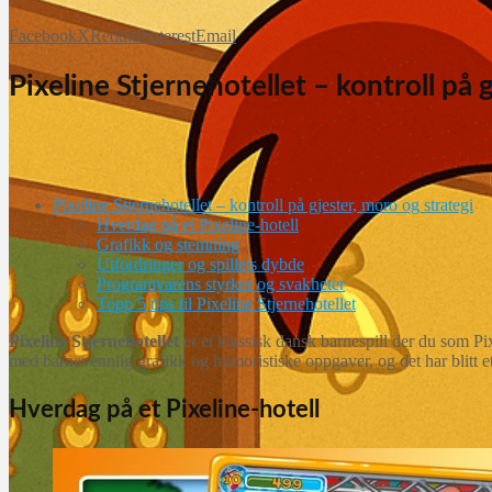
Facebook
X
Reddit
Pinterest
Email
Pixeline Stjernehotellet – kontroll på 
Pixeline Stjernehotellet – kontroll på gjester, moro og strategi
Hverdag på et Pixeline-hotell
Grafikk og stemning
Utfordringer og spillets dybde
Programvarens styrker og svakheter
Topp 5 tips til Pixeline Stjernehotellet
Pixeline Stjernehotellet
er et klassisk dansk barnespill der du som Pix
med barnevennlig grafikk og humoristiske oppgaver, og det har blitt et 
Hverdag på et Pixeline-hotell