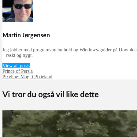
vellykkede dag eller når d
glemmer en viktig oppgave 
Martin Jørgensen
Jeg jobber med programvareinnhold og Windows-guider på Downloadcent
– raskt og trygt.
View all posts
Prince of Persia
Pixeline: Magi i Pixieland
Vi tror du også vil like dette