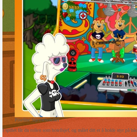
Pixeline Stjernehotellet
I spillet får du rollen som hotellsjef, og målet ditt er å holde styr på b