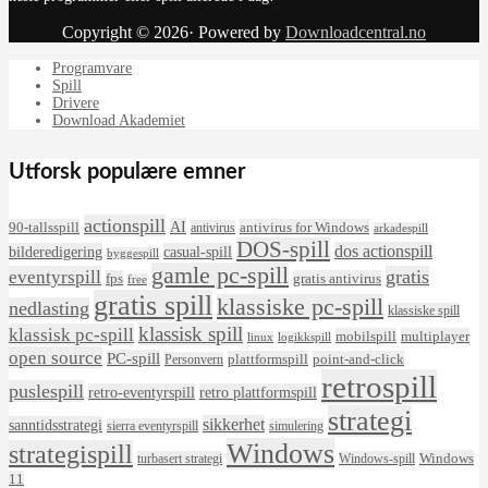
Copyright © 2026· Powered by
Downloadcentral.no
Programvare
Spill
Drivere
Download Akademiet
Utforsk populære emner
actionspill
AI
90-tallsspill
antivirus for Windows
antivirus
arkadespill
DOS-spill
dos actionspill
bilderedigering
casual-spill
byggespill
gamle pc-spill
eventyrspill
gratis
fps
gratis antivirus
free
gratis spill
klassiske pc-spill
nedlasting
klassiske spill
klassisk spill
klassisk pc-spill
mobilspill
multiplayer
linux
logikkspill
open source
PC-spill
plattformspill
point-and-click
Personvern
retrospill
puslespill
retro-eventyrspill
retro plattformspill
strategi
sikkerhet
sanntidsstrategi
sierra eventyrspill
simulering
Windows
strategispill
Windows
turbasert strategi
Windows-spill
11