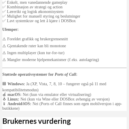
✅ Enkelt, men vanedannende gameplay
✅ Kombinasjon av strategi og action
✅ Lærerikt og logisk økonomisystem
✅ Mulighet for manuell styring og beslutninger
✅ Lavt systemkrav og lett å kjøre i DOSBox
Ulemper:
⚠️ Foreldet grafikk og brukergrensesnitt
⚠️ Gjentakende ruter kan bli monotone
⚠️ Ingen multiplayer (kun tur-for-tur)
⚠️ Mangler moderne hjelpemekanismer (f.eks. autolagring)
Støttede operativsystemer for
Ports of Call
:
🟦
Windows:
Ja (XP, Vista, 7, 8, 10 – fungerer også på 11 med
kompatibilitetsmodus)
🍎
macOS:
Nei (kun via emulator eller virtualisering)
🐧
Linux:
Nei (kun via Wine eller DOSBox avhengig av versjon)
📱
Android/iOS:
Nei (Ports of Call finnes som egen mobilversjon i app-
butikkene)
Brukernes vurdering