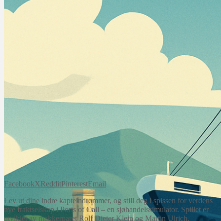
Facebook
X
Reddit
Pinterest
Email
Lev ut dine indre kapteindrømmer, og still deg i spissen for verdens
nye fraktselskap i Ports of Call – en sjøhandelssimulator. Spillet er
utviklet av makkerparet Rolf Dieter Klein og Martin Ulrich.