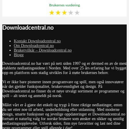
Brukernes vurdering
★
★
★
★
★
Downloadcentral.no
Kontakt Downloadcentral.no
Om Downloadcentral.no
Brukervilkår – Downloadcentral.no
Blogg
Downloadcentral.no har vært på nett siden 1997 og er dermed en av de mest
etablerte nedlastingssidene i Norden. Med over 25 års erfaring har vi bygget
opp en plattform som stadig utvikles for å møte brukernes behov.
Vi er ikke bare pionerer innen programvare og spill, men også innovatører
når det gjelder funksjonalitet, brukervennlighet og design. På
Downloadcentral.no finner du et nøye utvalgt sortiment av programmer og
spill – alt testet og anmeldt på norsk.
Målet vårt er å gjøre det enkelt og trygt å finne riktige nedlastinger, enten
du ser etter noe til arbeid, underholdning eller utdanning. Med moderne
design, smarte funksjoner og jevnlige oppdateringer er Downloadcentral.no
fortsatt et naturlig valg for norske brukere som ønsker en sikker og smidig
nedlastingsopplevelse. Utforsk siden, finn nye favoritter og last ned dine
neste programmer eller spill allerede i dag!