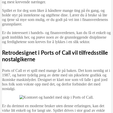
og mest krevende næringer.
Spillet er for deg som liker å håndtere mange ting på én gang, og
holde styr på inntektene og utgiftene dine. Lærer du å bruke så lite
og tjene så mye som mulig, er du godt på vei inn i finansverdenens
grunnpilarer.
Er du interessert i handels- og finansverdenen, kan du få et enkelt og
godt innblikk her, og prøve noen av de grunnleggende disiplinene
og ferdighetene som kreves for å lykkes i en slik sektor.
Retrodesignet i Ports of Call vil tilfredsstille
nostalgikerne
Ports of Call er et spill med mange år på baken. Det kom nemlig ut i
1987, og bærer tydelig preg av dette med sin pikselerte grafikk og
ikoniske maskinlyder. Designet er klart noe som vil falle i god jord
hos folk som vokste opp med det, og derfor forbinder det med
nostalgi.
Er du derimot en moderne bruker uten denne erfaringen, kan det
virke litt enkelt og for langt ute. Spillet drives i stor grad av enkle