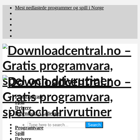
Mest nedlastede programmer og spill i Norge
Download.dk
Downloadcentral.fi
Brafiler.se
holyfile.com
deutschedownloads.de
Programvare
Spill
Drivere
Download Akademiet
Search
Programvare
Spill
Drivere