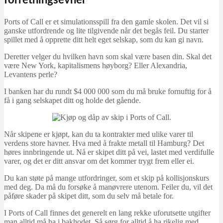
forretningsevner
Ports of Call er et simulationsspill fra den gamle skolen. Det vil si
ganske utfordrende og lite tilgivende når det begås feil. Du starter
spillet med å opprette ditt helt eget selskap, som du kan gi navn.
Deretter velger du hvilken havn som skal være basen din. Skal det
være New York, kapitalismens høyborg? Eller Alexandria,
Levantens perle?
I banken har du rundt $4 000 000 som du må bruke fornuftig for å
få i gang selskapet ditt og holde det gående.
Når skipene er kjøpt, kan du ta kontrakter med ulike varer til
verdens store havner. Hva med å frakte metall til Hamburg? Det
høres innbringende ut. Nå er skipet ditt på vei, lastet med verdifulle
varer, og det er ditt ansvar om det kommer trygt frem eller ei.
Du kan støte på mange utfordringer, som et skip på kollisjonskurs
med deg. Da må du forsøke å manøvrere utenom. Feiler du, vil det
påføre skader på skipet ditt, som du selv må betale for.
I Ports of Call finnes det generelt en lang rekke uforutsette utgifter
man alltid må ha i bakhodet. Så sørg for alltid å ha rikelig med