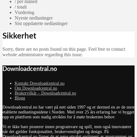
/ per måned
/ totalt
Vurdering
Nyeste nedlastinger
Sist oppdaterte nedlastinger
Sikkerhet
Sorry, there are no posts found on this page. Feel free to contact
website administrator regarding this issue.
Downloadcentral.no
Kontakt Downloadcentral.no
Om Downloadcentral.no
Brukervilkår – Downloadcentral.no
Blogg
Downloadcentral.no har vært på nett siden 1997 og er dermed en av de mest
etablerte nedlastingssidene i Norden. Med over 25 års erfaring har vi bygget
opp en plattform som stadig utvikles for å møte brukernes behov.
Vi er ikke bare pionerer innen programvare og spill, men også innovatører
når det gjelder funksjonalitet, brukervennlighet og design. På
Downloadcentral.no finner du et nøye utvalgt sortiment av programmer og