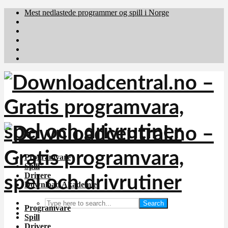
Mest nedlastede programmer og spill i Norge
Download.dk
Downloadcentral.fi
Brafiler.se
holyfile.com
deutschedownloads.de
Programvare
Spill
Drivere
Download Akademiet
Search
Programvare
Spill
Drivere