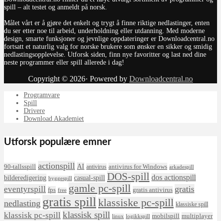
spill – alt testet og anmeldt på norsk.
Målet vårt er å gjøre det enkelt og trygt å finne riktige nedlastinger, enten
du ser etter noe til arbeid, underholdning eller utdanning. Med moderne
design, smarte funksjoner og jevnlige oppdateringer er Downloadcentral.no
fortsatt et naturlig valg for norske brukere som ønsker en sikker og smidig
nedlastingsopplevelse. Utforsk siden, finn nye favoritter og last ned dine
neste programmer eller spill allerede i dag!
Copyright © 2026· Powered by
Downloadcentral.no
Programvare
Spill
Drivere
Download Akademiet
Utforsk populære emner
actionspill
AI
90-tallsspill
antivirus for Windows
antivirus
arkadespill
DOS-spill
dos actionspill
bilderedigering
casual-spill
byggespill
gamle pc-spill
eventyrspill
gratis
fps
gratis antivirus
free
gratis spill
klassiske pc-spill
nedlasting
klassiske spill
klassisk spill
klassisk pc-spill
mobilspill
multiplayer
linux
logikkspill