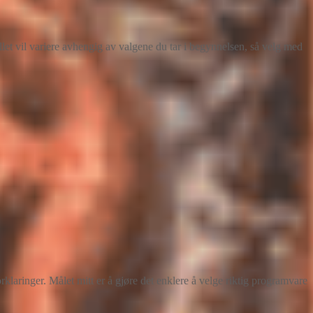
illet vil variere avhengig av valgene du tar i begynnelsen, så velg med
ringer. Målet mitt er å gjøre det enklere å velge riktig programvare