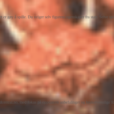
tt er gøy å spille. Du velger selv figurens egenskaper fra start. Selve sp
ral.no, med fokus på oppdaterte anbefalinger og brukervennlige forkla