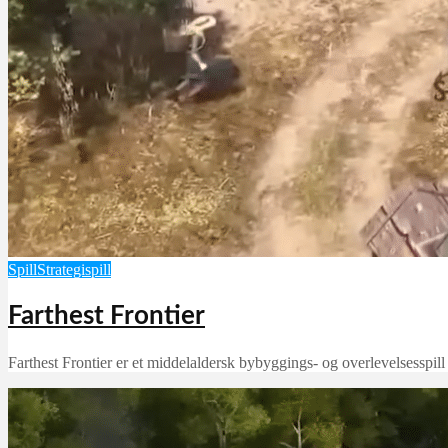
Abandonware og gamle spill
Eventyrspill
Spill
Quest for Glory – So Yo
Martin Jørgensen
september 21, 2025
Spill
Strategispill
Farthest Frontier
Farthest Frontier er et middelaldersk bybyggings- og overlevelsesspil