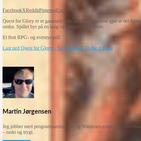
Facebook
X
Reddit
Pinterest
Email
Quest for Glory er et gammelt spill, men funksjonene gjør at det fortsa
omhu. Spillet byr på en lang og spennende historie.
Et flott RPG- og eventyrspill.
Last ned Quest for Glory – So You Want To Be A Hero
Martin Jørgensen
Jeg jobber med programvareinnhold og Windows-guider på Downloadcent
– raskt og trygt.