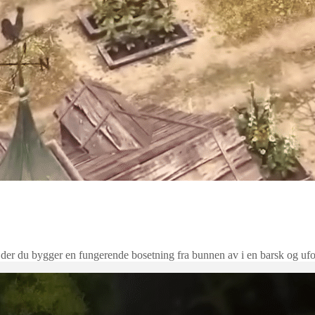
u Want To Be A Hero
l der du bygger en fungerende bosetning fra bunnen av i en barsk og ufo