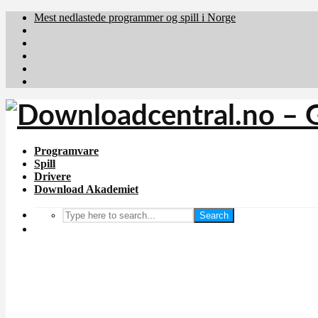
Mest nedlastede programmer og spill i Norge
Download.dk
Downloadcentral.fi
Brafiler.se
holyfile.com
deutschedownloads.de
Programvare
Spill
Drivere
Download Akademiet
Search