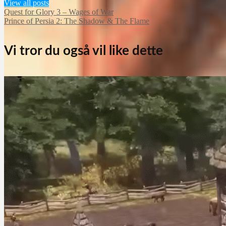
View all posts
Quest for Glory 3 – Wages of War
Prince of Persia 2: The Shadow & The Flame
Vi tror du også vil like dette