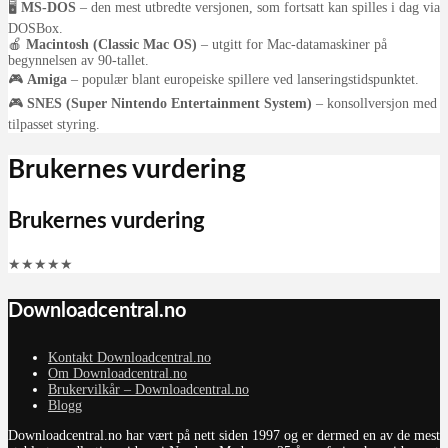
🖥
MS-DOS
– den mest utbredte versjonen, som fortsatt kan spilles i dag via
DOSBox.
🍎
Macintosh (Classic Mac OS)
– utgitt for Mac-datamaskiner på
begynnelsen av 90-tallet.
🎮
Amiga
– populær blant europeiske spillere ved lanseringstidspunktet.
🎮
SNES (Super Nintendo Entertainment System)
– konsollversjon med
tilpasset styring.
Brukernes vurdering
Brukernes vurdering
★
★
★
★
★
Downloadcentral.no
Kontakt Downloadcentral.no
Om Downloadcentral.no
Brukervilkår – Downloadcentral.no
Blogg
Downloadcentral.no har vært på nett siden 1997 og er dermed en av de mest