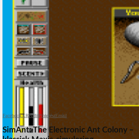
Facebook
X
Reddit
Pinterest
Email
SimAnt: The Electronic Ant Colony –