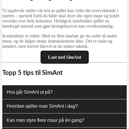
Vi opplevde under vår test at spillet kan virke litt overveldende i
starten – spesielt fordi du både skal styre din egen maur og holde
oversikt over hele kolonien. Heldigvis inneholder spillet en
innebygd tutorial som gjør læringskurven mer overkommelig.
Kontrollene er enkle: Med en liten markør gir du ordre til andre
maur, og de følger straks instruksjonene dine. Det er raskt og
intuitivt, men krever likevel at du tenker taktisk.
Last ned SimAnt
Topp 5 tips til SimAnt
Hva går SimAnt ut på?
Hvordan spiller man SimAnt i dag?
Kan man styre flere maur på én gang?