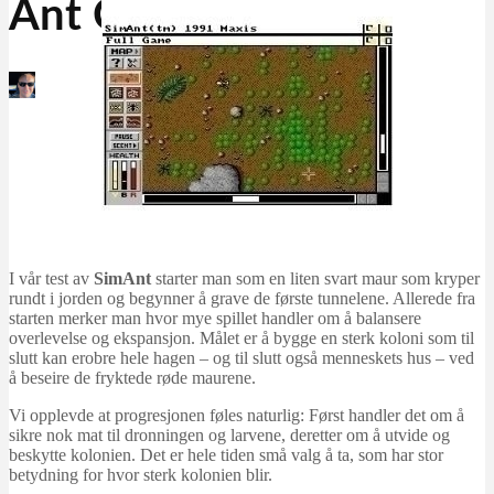
Ant Colony
Martin Jørgensen
november 3, 2025
I vår test av
SimAnt
starter man som en liten svart maur som kryper
rundt i jorden og begynner å grave de første tunnelene. Allerede fra
starten merker man hvor mye spillet handler om å balansere
overlevelse og ekspansjon. Målet er å bygge en sterk koloni som til
slutt kan erobre hele hagen – og til slutt også menneskets hus – ved
å beseire de fryktede røde maurene.
Vi opplevde at progresjonen føles naturlig: Først handler det om å
sikre nok mat til dronningen og larvene, deretter om å utvide og
beskytte kolonien. Det er hele tiden små valg å ta, som har stor
betydning for hvor sterk kolonien blir.