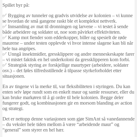
Spillet byr på:
✅ Bygging av tunneler og gradvis utvidelse av kolonien – vi kunne
se hvordan de små gangene raskt ble et komplekst nettverk.
✅ Innsamling av mat til dronningen og larvene – vi testet å sende
både arbeidere og soldater ut, noe som påvirket effektiviteten.
✅ Kamp mot fiender som edderkopper, biller og spesielt de røde
maurene – under testen opplevde vi hvor intense slagene kan bli når
hele tua angripes.
✅ Unngå insektmidler, gressklippere og andre menneskeskapte farer
– vi mistet faktisk en hel underkoloni da gressklipperen kom forbi.
✅ Strategisk styring av forskjellige maurtyper (arbeidere, soldater
osv.) – det føles tilfredsstillende å tilpasse styrkeforholdet etter
situasjonen.
En av tingene vi la merke til, var fleksibiliteten i styringen. Du kan
enten selv løpe rundt som en enkelt maur og samle ressurser, eller du
kan bruke markøren til å gi ordre til hele kolonien. Begge deler
fungerer godt, og kombinasjonen gir en morsom blanding av action
og strategi.
Det er nettopp denne variasjonen som gjør SimAnt så vanedannende
– du veksler hele tiden mellom å være “arbeidende maur” og
“general” som styrer en hel hær.