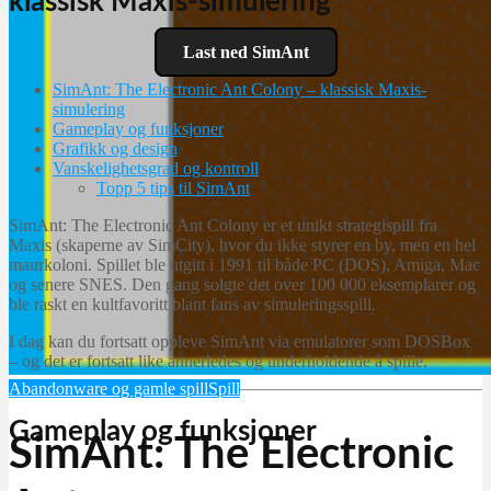
klassisk Maxis-simulering
Last ned SimAnt
SimAnt: The Electronic Ant Colony – klassisk Maxis-
simulering
Gameplay og funksjoner
Grafikk og design
Vanskelighetsgrad og kontroll
Topp 5 tips til SimAnt
SimAnt: The Electronic Ant Colony er et unikt strategispill fra
Maxis (skaperne av SimCity), hvor du ikke styrer en by, men en hel
maurkoloni. Spillet ble utgitt i 1991 til både PC (DOS), Amiga, Mac
og senere SNES. Den gang solgte det over 100 000 eksemplarer og
ble raskt en kultfavoritt blant fans av simuleringsspill.
I dag kan du fortsatt oppleve SimAnt via emulatorer som DOSBox
– og det er fortsatt like annerledes og underholdende å spille.
Abandonware og gamle spill
Spill
Gameplay og funksjoner
SimAnt: The Electronic