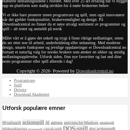
etablerte nedlastingssidene i Norden. Med over 25 års erfaring har vi bygget
opp en plattform som stadig utvikles for å møte brukernes behov.
Vi er ikke bare pionerer innen programvare og spill, men også innovatører
når det gjelder funksjonalitet, brukervennlighet og design. På
Downloadcentral.no finner du et nøye utvalgt sortiment av programmer og
spill – alt testet og anmeldt på norsk.
Målet vårt er å gjøre det enkelt og trygt å finne riktige nedlastinger, enten
du ser etter noe til arbeid, underholdning eller utdanning. Med moderne
design, smarte funksjoner og jevnlige oppdateringer er Downloadcentral.no
fortsatt et naturlig valg for norske brukere som ønsker en sikker og smidig
nedlastingsopplevelse. Utforsk siden, finn nye favoritter og last ned dine
neste programmer eller spill allerede i dag!
Copyright © 2026· Powered by
Downloadcentral.no
Programvare
Spill
Drivere
Download Akademiet
Utforsk populære emner
actionspill
AI
90-tallsspill
antivirus for Windows
antivirus
arkadespill
DOS-spill
dos actionspill
bilderedigering
casual-spill
byggespill