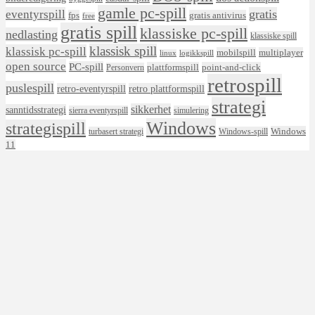
gamle pc-spill
eventyrspill
gratis
fps
gratis antivirus
free
gratis spill
klassiske pc-spill
nedlasting
klassiske spill
klassisk spill
klassisk pc-spill
mobilspill
multiplayer
linux
logikkspill
open source
PC-spill
plattformspill
point-and-click
Personvern
retrospill
puslespill
retro-eventyrspill
retro plattformspill
strategi
sikkerhet
sanntidsstrategi
sierra eventyrspill
simulering
Windows
strategispill
Windows
turbasert strategi
Windows-spill
11