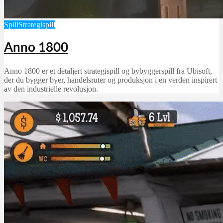
Spill
Strategispill
Anno 1800
Anno 1800 er et detaljert strategispill og bybyggerspill fra Ubisoft,
der du bygger byer, handelsruter og produksjon i en verden inspirert
av den industrielle revolusjon.