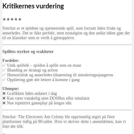
Kritikernes vurdering
★
★
★
★
★
SimAnt er et sjeldent og sjarmerende spill, som fortsatt føles friskt og
annerledes. Det er ikke perfekt, men nostalgien og den unike idéen gjør det
til en klassiker som er verdt å gjenoppleve.
Spillets styrker og svakheter
Fordeler:
✅ Unik spillidé – sjelden å spille som en maur
✅ Blanding av strategi og action
✅ Humoristisk og annerledes tilnærming til simuleringssjangeren
✅ Opplæring gjør det lettere å komme i gang
Ulemper:
❌ Grafikken føles utdatert i dag
❌ Kan være vanskelig uten DOSBox eller emulator
❌ Noe repetitivt gameplay på lengre sikt
SimAnt: The Electronic Ant Colony ble opprinnelig utgitt på flere
plattformer tidlig på 90-tallet. Hvis vi skriver dette i anmeldelsen, kan vi
liste det slik: