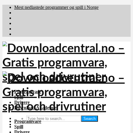
Mest nedlastede programmer og spill i Norge
Download.dk
Downloadcentral.fi
Brafiler.se
holyfile.com
deutschedownloads.de
Programvare
Spill
Drivere
Download Akademiet
Search
Programvare
Spill
Drivere