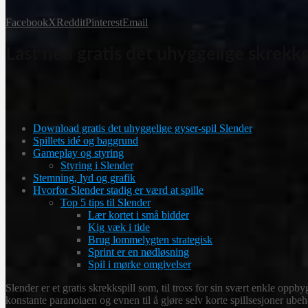
Facebook
X
Reddit
Pinterest
Email
Last ned gratis det uhyggelige skrekks
Download gratis det uhyggelige gyser-spil Slender
Spillets idé og baggrund
Gameplay og styring
Styring i Slender
Stemning, lyd og grafik
Hvorfor Slender stadig er værd at spille
Top 5 tips til Slender
Lær kortet i små bidder
Kig væk i tide
Brug lommelygten strategisk
Sprint er en nødløsning
Spil i mørke omgivelser
Slender er et gratis skrekkspill som, til tross for sin svært enkle oppby
konstante paranoiaen og evnen til å gjøre selv korte spillsesjoner ubeh