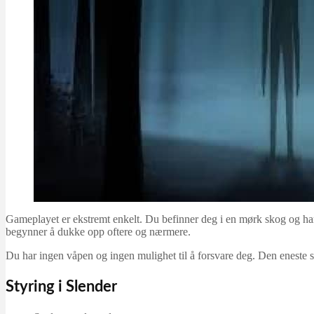
Gameplayet er ekstremt enkelt. Du befinner deg i en mørk skog og har 
begynner å dukke opp oftere og nærmere.
Du har ingen våpen og ingen mulighet til å forsvare deg. Den eneste s
Styring i Slender