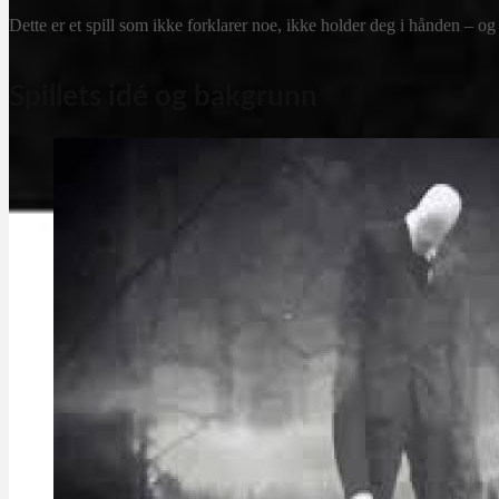
Dette er et spill som ikke forklarer noe, ikke holder deg i hånden – og 
Spillets idé og bakgrunn