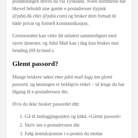
postløsningen drives nå via Tyskland. Noen nordmenn har
likevel beholdt sine gamle e-postadresser (typisk
@jubii.dk eller @jubii.com) og bruker dem fortsatt til
både privat og formell kommunikasjon.
Grensesnittet kan virke litt utdatert sammenlignet med
nyere tjenester, og Jubii Mail kan i dag kun brukes mot
betaling (69 kr/mnd.).
Glemt passord?
Mange brukere søker etter
jubii mail logg inn glemt
passord
, og løsningen er heldigvis enkel – så lenge du har
tilgang til e-postadressen din.
Hvis du ikke husker passordet ditt:
Gå til innloggingssiden og klikk «Glemt passord»
Skriv inn e-postadressen din
Følg instruksjonene i e-posten du mottar