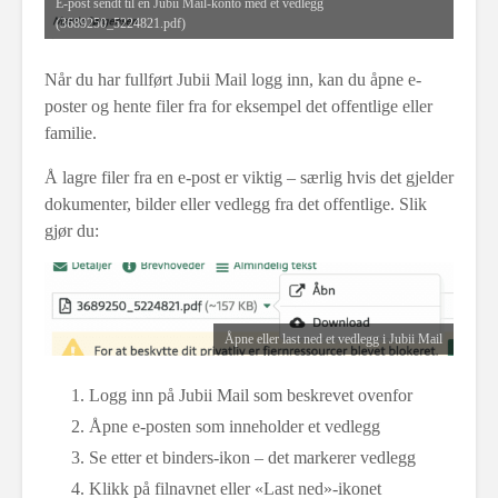
E-post sendt til en Jubii Mail-konto med et vedlegg
(3689250_5224821.pdf)
Når du har fullført Jubii Mail logg inn, kan du åpne e-
poster og hente filer fra for eksempel det offentlige eller
familie.
Å lagre filer fra en e-post er viktig – særlig hvis det gjelder
dokumenter, bilder eller vedlegg fra det offentlige. Slik
gjør du:
Åpne eller last ned et vedlegg i Jubii Mail
Logg inn på Jubii Mail som beskrevet ovenfor
Åpne e-posten som inneholder et vedlegg
Se etter et binders-ikon – det markerer vedlegg
Klikk på filnavnet eller «Last ned»-ikonet