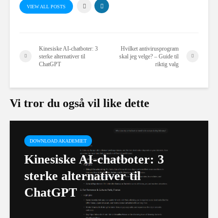
VIEW ALL POSTS
Kinesiske AI-chatboter: 3
Hvilket antivirusprogram
sterke alternativer til
skal jeg velge? – Guide til
ChatGPT
riktig valg
Vi tror du også vil like dette
DOWNLOAD AKADEMIET
Kinesiske AI-chatboter: 3
sterke alternativer til
ChatGPT