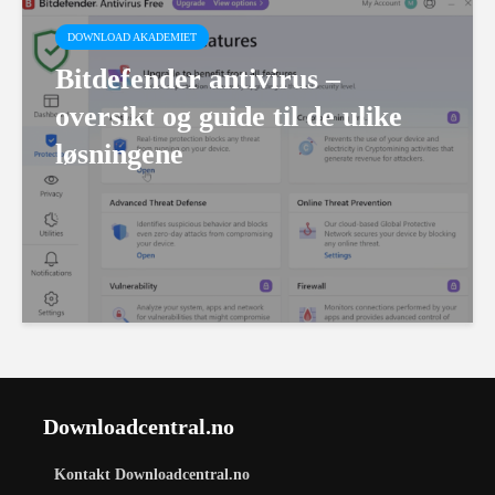
DOWNLOAD AKADEMIET
Bitdefender antivirus –
oversikt og guide til de ulike
løsningene
Downloadcentral.no
Kontakt Downloadcentral.no