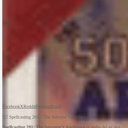
Facebook
X
Reddit
Pinterest
Email
🧙‍♂️ Spellcasting 201 – The Sorcerer’s Appliance.
Spellcasting 201: The Sorcerer’s Appliance
er andre del av den