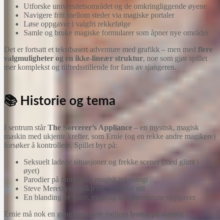
Utforske universitetsområdet og de omkringliggende øyene
Navigere fritt mellom steder via magiske portaler
Løse oppgaver i valgfri rekkefølge
Samle og bruke magiske formularer som åpner nye områder
Det er fortsatt et tekstbasert adventure med grafikk – men med
flere
valgmuligheter og en ikke-lineær struktur
, noe som gjør spillet
mer komplekst og tilfredsstillende for fans av sjangeren.
📚 Historie og tema
I sentrum står
The Sorcerer’s Appliance
– en mystisk, magisk
maskin med ukjente krefter, som Ernie (og en rekke andre magikere)
forsøker å kontrollere. Spillet byr på:
Seksuelt ladede situasjoner og frekke scener (med glimt i
øyet)
Parodier på fantasy og magisk teknologi
Steve Meretzkys velkjente, satiriske stil
En blanding av gåter, magi og karakterdrevne oppgaver
Ernie må nok en gang balansere mellom
lysten på damer,