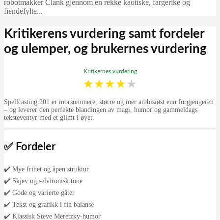
robotmakker Clank gjennom en rekke kaotiske, fargerike og
fiendefylte...
Kritikerens vurdering samt fordeler
og ulemper, og brukernes vurdering
Kritikernes vurdering
★
★
★
★
★
Spellcasting 201 er morsommere, større og mer ambisiøst enn forgjengeren
– og leverer den perfekte blandingen av magi, humor og gammeldags
teksteventyr med et glimt i øyet.
✅ Fordeler
✔️ Mye frihet og åpen struktur
✔️ Skjev og selvironisk tone
✔️ Gode og varierte gåter
✔️ Tekst og grafikk i fin balanse
✔️ Klassisk Steve Meretzky-humor