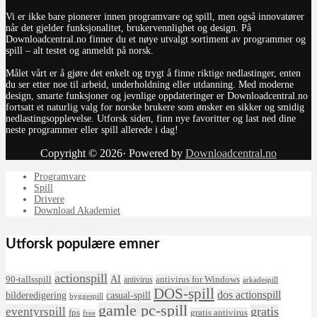
Vi er ikke bare pionerer innen programvare og spill, men også innovatører
når det gjelder funksjonalitet, brukervennlighet og design. På
Downloadcentral.no finner du et nøye utvalgt sortiment av programmer og
spill – alt testet og anmeldt på norsk.
Målet vårt er å gjøre det enkelt og trygt å finne riktige nedlastinger, enten
du ser etter noe til arbeid, underholdning eller utdanning. Med moderne
design, smarte funksjoner og jevnlige oppdateringer er Downloadcentral.no
fortsatt et naturlig valg for norske brukere som ønsker en sikker og smidig
nedlastingsopplevelse. Utforsk siden, finn nye favoritter og last ned dine
neste programmer eller spill allerede i dag!
Copyright © 2026· Powered by
Downloadcentral.no
Programvare
Spill
Drivere
Download Akademiet
Utforsk populære emner
actionspill
AI
90-tallsspill
antivirus for Windows
antivirus
arkadespill
DOS-spill
dos actionspill
bilderedigering
casual-spill
byggespill
gamle pc-spill
eventyrspill
gratis
fps
gratis antivirus
free