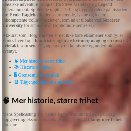
klassiske adventure-trilogien fra Steve Meretzky og Legend
Entertainment. Spillet ble utgitt i 1991 og bygger videre på historien
om
Ernie Eaglebeak
, den sjarmerende, lystne og lettere
inkompetente trollmannseleven, som nå er tilbake ved
Sorcerer
University
for sitt andre år (sophomore-semester).
Akkurat som i forgjengeren er det ikke bare eksamener som fyller
Ernies hverdag –
han fristes igjen av kvinner, magi og en mystisk
artefakt
, som setter i gang en ny rekke bisarre og underholdende
eventyr.
🧠 Mer historie, større frihet
📚 Historie og tema
🖥️ Grensesnitt og grafikk
💾 Tilgjengelighet og emulering
🧠 Mer historie, større frihet
Mens Spellcasting 101 hadde en fast struktur med dag-til-dag-
oppgaver og eksamener, tilbyr Spellcasting 201
langt mer frihet
.
Du kan: