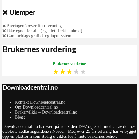
❌ Ulemper
❌ Styringen krever litt tilvenning
❌ Ikke egnet for alle (pga. lett frekt innhold)
❌ Gammeldags grafikk og inputsystem
Brukernes vurdering
Brukernes vurdering
★
★
★
★
★
Downloadcentral.no
Kontakt Downloadcentral.no
Om Downloadcentral.no
Brukervilkår – Downloadcentral.no
Blogg
Downloadcentral.no har vært på nett siden 1997 og er dermed en av de mest
etablerte nedlastingssidene i Norden. Med over 25 års erfaring har vi bygget
opp en plattform som stadig utvikles for å møte brukernes behov.