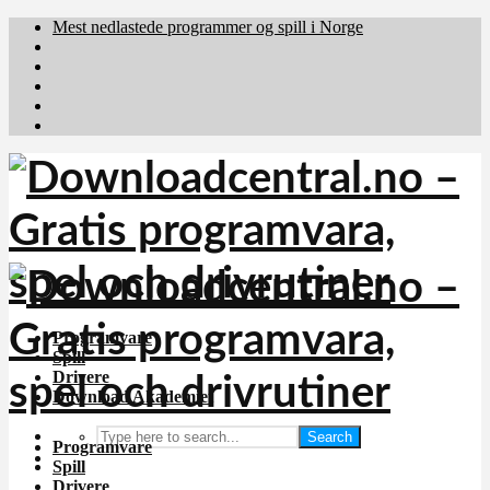
Mest nedlastede programmer og spill i Norge
Download.dk
Downloadcentral.fi
Brafiler.se
holyfile.com
deutschedownloads.de
Programvare
Spill
Drivere
Download Akademiet
Search
Programvare
Spill
Drivere