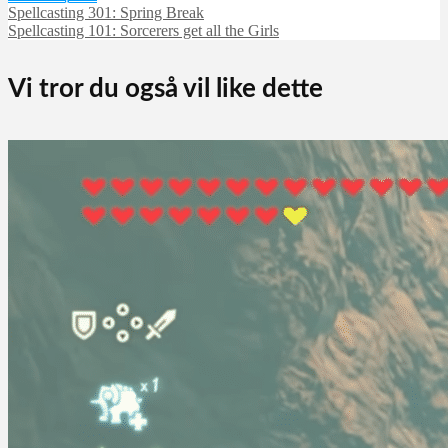
Spellcasting 301: Spring Break
Spellcasting 101: Sorcerers get all the Girls
Vi tror du også vil like dette