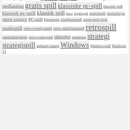
gratis spill
klassiske pc-spill
nedlasting
klassiske spill
klassisk spill
klassisk pc-spill
mobilspill
multiplayer
linux
logikkspill
open source
PC-spill
plattformspill
point-and-click
Personvern
retrospill
puslespill
retro-eventyrspill
retro plattformspill
strategi
sikkerhet
sanntidsstrategi
sierra eventyrspill
simulering
Windows
strategispill
Windows
turbasert strategi
Windows-spill
11