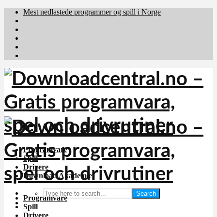
Mest nedlastede programmer og spill i Norge
Download.dk
Downloadcentral.fi
Brafiler.se
holyfile.com
deutschedownloads.de
Programvare
Spill
Drivere
Download Akademiet
Search
Programvare
Spill
Drivere