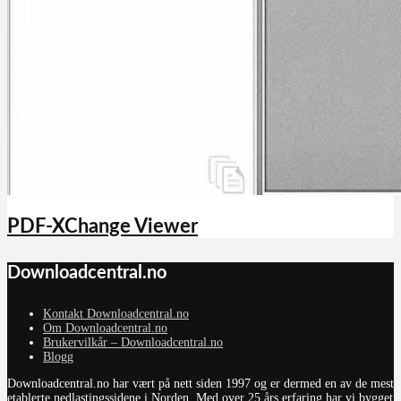
PDF-XChange Viewer
Downloadcentral.no
Kontakt Downloadcentral.no
Om Downloadcentral.no
Brukervilkår – Downloadcentral.no
Blogg
Downloadcentral.no har vært på nett siden 1997 og er dermed en av de mest
etablerte nedlastingssidene i Norden. Med over 25 års erfaring har vi bygget