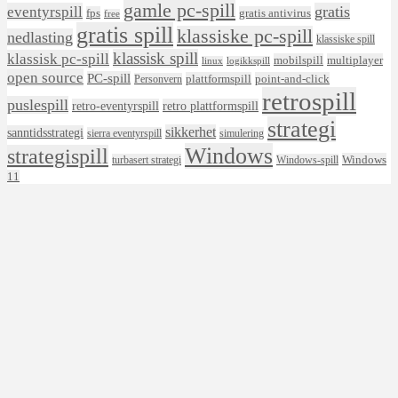
gamle pc-spill
eventyrspill
gratis
fps
gratis antivirus
free
gratis spill
klassiske pc-spill
nedlasting
klassiske spill
klassisk spill
klassisk pc-spill
mobilspill
multiplayer
linux
logikkspill
open source
PC-spill
plattformspill
point-and-click
Personvern
retrospill
puslespill
retro-eventyrspill
retro plattformspill
strategi
sikkerhet
sanntidsstrategi
sierra eventyrspill
simulering
Windows
strategispill
Windows
turbasert strategi
Windows-spill
11