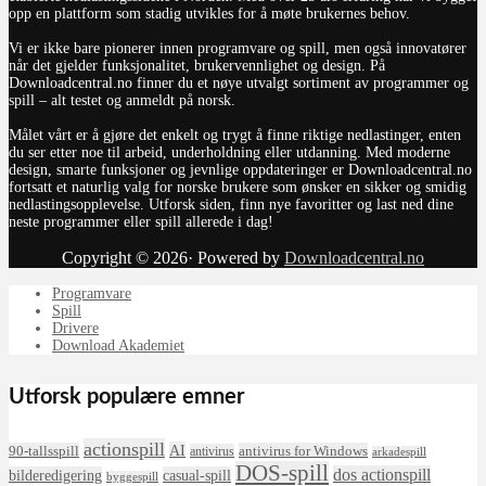
opp en plattform som stadig utvikles for å møte brukernes behov.
Vi er ikke bare pionerer innen programvare og spill, men også innovatører
når det gjelder funksjonalitet, brukervennlighet og design. På
Downloadcentral.no finner du et nøye utvalgt sortiment av programmer og
spill – alt testet og anmeldt på norsk.
Målet vårt er å gjøre det enkelt og trygt å finne riktige nedlastinger, enten
du ser etter noe til arbeid, underholdning eller utdanning. Med moderne
design, smarte funksjoner og jevnlige oppdateringer er Downloadcentral.no
fortsatt et naturlig valg for norske brukere som ønsker en sikker og smidig
nedlastingsopplevelse. Utforsk siden, finn nye favoritter og last ned dine
neste programmer eller spill allerede i dag!
Copyright © 2026· Powered by
Downloadcentral.no
Programvare
Spill
Drivere
Download Akademiet
Utforsk populære emner
actionspill
AI
90-tallsspill
antivirus for Windows
antivirus
arkadespill
DOS-spill
dos actionspill
bilderedigering
casual-spill
byggespill