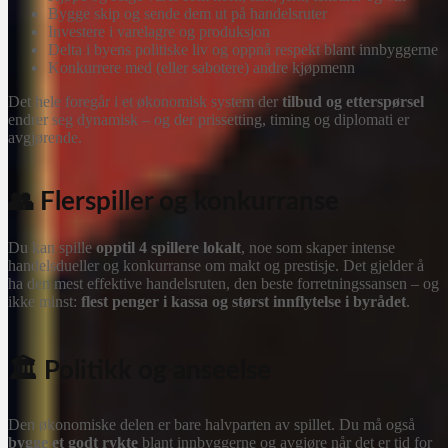
Bygge skip og sende dem ut på handelsruter
Investere i varelagre og produksjon
Delta i byens politiske liv og oppnå respekt blant innbyggerne
Konkurrere med (eller sabotere) andre kjøpmenn
Det hele foregår i et økonomisk system der
tilbud og etterspørsel
endrer seg dynamisk – og der prissetting, timing og diplomati er
avgjørende.
👥 Flerspiller og konkurranse
Du kan spille
opptil 4 spillere lokalt
, noe som skaper intense
handelsdueller og konkurranse om makt og prestisje. Det gjelder å
ha den mest effektive handelsruten, den beste forretningssansen – og
ikke minst:
flest penger i kassa og størst innflytelse i byrådet
.
🏛️ Politikk og anseelse
Den økonomiske delen er bare halvparten av spillet. Du må også
bygge et godt rykte
blant innbyggerne og avgjøre når det er tid for