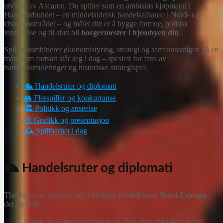
utviklet av Ascaron. Du spiller som en ambisiøs kjøpmann i
Hanseforbundet – en middelaldersk handelsallianse i Nord- og
Østersjøområdet – og målet ditt er å bygge formue, politisk
innflytelse og til slutt bli
borgermester i hjembyen din
.
Spillet kombinerer økonomistyring, strategi og samfunnsstigen på en
måte som fortsatt står seg i dag – spesielt for fans av
handelssimuleringer og historiske strategispill.
🛳️ Handelsruter og diplomati
👥 Flerspiller og konkurranse
🏛️ Politikk og anseelse
🎨 Grafikk og presentasjon
🕰️ Spillbarhet i dag
🛳️ Handelsruter og diplomati
The Patrician utspiller seg i
16 byer fordelt over Nord-Europa
,
der du skal:
Kjøpe og selge varer som korn, fisk, jern, tekstiler og vin