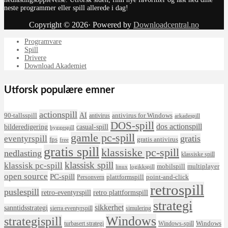
neste programmer eller spill allerede i dag!
Copyright © 2026· Powered by
Downloadcentral.no
Programvare
Spill
Drivere
Download Akademiet
Utforsk populære emner
actionspill
AI
90-tallsspill
antivirus for Windows
antivirus
arkadespill
DOS-spill
dos actionspill
bilderedigering
casual-spill
byggespill
gamle pc-spill
eventyrspill
gratis
fps
gratis antivirus
free
gratis spill
klassiske pc-spill
nedlasting
klassiske spill
klassisk spill
klassisk pc-spill
mobilspill
multiplayer
linux
logikkspill
open source
PC-spill
plattformspill
point-and-click
Personvern
retrospill
puslespill
retro-eventyrspill
retro plattformspill
strategi
sikkerhet
sanntidsstrategi
sierra eventyrspill
simulering
Windows
strategispill
Windows
turbasert strategi
Windows-spill