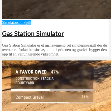
Simulatorspill
Spill
Gas Station Simulator
Gas Station Simulator er et management- og simuleringsspill der du
overtar en forlatt bensinstasjon ute i ørkenen og gradvis bygger den
opp til en velfungerende virksomhet.