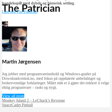
handelsspill med dybde og historisk setting
.
The Patrician
Last ned The Patrician
Martin Jørgensen
november 2, 2025
Martin Jørgensen
Jeg jobber med programvareinnhold og Windows-guider på
Downloadcentral.no, med fokus på oppdaterte anbefalinger og
brukervennlige forklaringer. Målet mitt er å gjøre det enklere å velge
riktig programvare – raskt og trygt.
View all posts
Monkey Island 2 – LeChuck’s Revenge
SpaceCadet Pinball