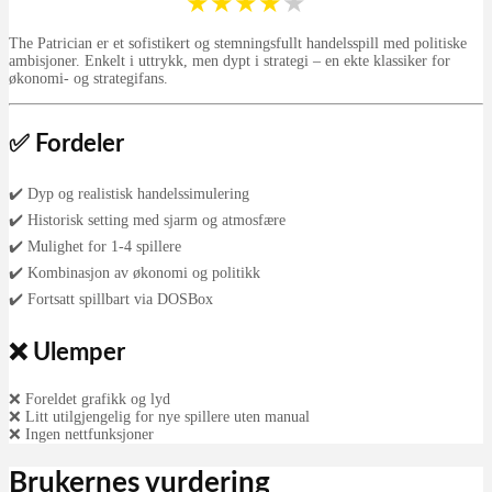
★
★
★
★
★
The Patrician er et sofistikert og stemningsfullt handelsspill med politiske
ambisjoner. Enkelt i uttrykk, men dypt i strategi – en ekte klassiker for
økonomi- og strategifans.
✅ Fordeler
✔️ Dyp og realistisk handelssimulering
✔️ Historisk setting med sjarm og atmosfære
✔️ Mulighet for 1-4 spillere
✔️ Kombinasjon av økonomi og politikk
✔️ Fortsatt spillbart via DOSBox
❌ Ulemper
❌ Foreldet grafikk og lyd
❌ Litt utilgjengelig for nye spillere uten manual
❌ Ingen nettfunksjoner
Brukernes vurdering