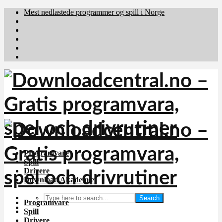
Mest nedlastede programmer og spill i Norge
Download.dk
Downloadcentral.fi
Brafiler.se
holyfile.com
deutschedownloads.de
Programvare
Spill
Drivere
Download Akademiet
Search
Programvare
Spill
Drivere