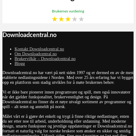
Brukernes vurdering
★
★
★
★
★
Downloadcentral.no
Kontakt Downloadcentral.no
Om Downloadcentral.no
Brukervilkår – Downloadcentral.no
Blogg
Downloadcentral.no har vært på nett siden 1997 og er dermed en av de mest
etablerte nedlastingssidene i Norden. Med over 25 års erfaring har vi bygget
opp en plattform som stadig utvikles for å møte brukernes behov.
Vi er ikke bare pionerer innen programvare og spill, men også innovatører
når det gjelder funksjonalitet, brukervennlighet og design. På
Downloadcentral.no finner du et nøye utvalgt sortiment av programmer og
spill – alt testet og anmeldt på norsk.
Målet vårt er å gjøre det enkelt og trygt å finne riktige nedlastinger, enten
du ser etter noe til arbeid, underholdning eller utdanning. Med moderne
design, smarte funksjoner og jevnlige oppdateringer er Downloadcentral.no
fortsatt et naturlig valg for norske brukere som ønsker en sikker og smidig
nedlastingsopplevelse. Utforsk siden, finn nye favoritter og last ned dine