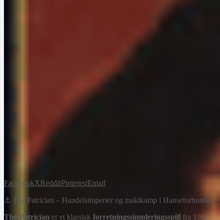
Facebook
X
Reddit
Pinterest
Email
⚓ The Patrician – Handelsimperier og maktkamp i Hanseforbundet.
The Patrician
er et klassisk
forretningssimuleringsspill
fra 1992,