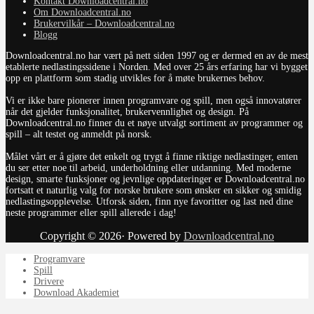
Kontakt Downloadcentral.no
Om Downloadcentral.no
Brukervilkår – Downloadcentral.no
Blogg
Downloadcentral.no har vært på nett siden 1997 og er dermed en av de mest
etablerte nedlastingssidene i Norden. Med over 25 års erfaring har vi bygget
opp en plattform som stadig utvikles for å møte brukernes behov.
Vi er ikke bare pionerer innen programvare og spill, men også innovatører
når det gjelder funksjonalitet, brukervennlighet og design. På
Downloadcentral.no finner du et nøye utvalgt sortiment av programmer og
spill – alt testet og anmeldt på norsk.
Målet vårt er å gjøre det enkelt og trygt å finne riktige nedlastinger, enten
du ser etter noe til arbeid, underholdning eller utdanning. Med moderne
design, smarte funksjoner og jevnlige oppdateringer er Downloadcentral.no
fortsatt et naturlig valg for norske brukere som ønsker en sikker og smidig
nedlastingsopplevelse. Utforsk siden, finn nye favoritter og last ned dine
neste programmer eller spill allerede i dag!
Copyright © 2026· Powered by
Downloadcentral.no
Programvare
Spill
Drivere
Download Akademiet