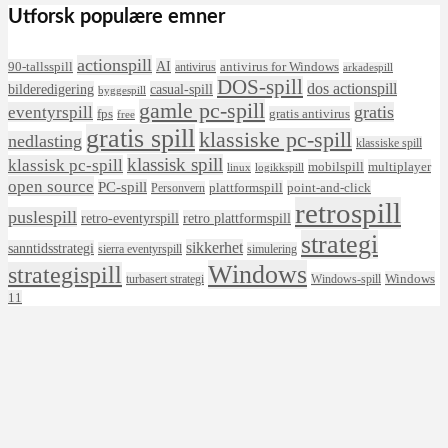
Utforsk populære emner
actionspill
AI
90-tallsspill
antivirus for Windows
antivirus
arkadespill
DOS-spill
dos actionspill
bilderedigering
casual-spill
byggespill
gamle pc-spill
eventyrspill
gratis
fps
gratis antivirus
free
gratis spill
klassiske pc-spill
nedlasting
klassiske spill
klassisk spill
klassisk pc-spill
mobilspill
multiplayer
linux
logikkspill
open source
PC-spill
plattformspill
point-and-click
Personvern
retrospill
puslespill
retro-eventyrspill
retro plattformspill
strategi
sikkerhet
sanntidsstrategi
sierra eventyrspill
simulering
Windows
strategispill
Windows
turbasert strategi
Windows-spill
11