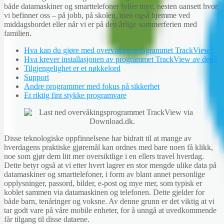
både datamaskiner og smarttelefoner fyller mye, nesten uansett hvor
vi befinner oss – på jobb, på skolen, men også hjemme ved
middagsbordet eller når vi er på den årlige sommerferien med
familien.
Hva kan du gjøre med overvåkingsprogrammet TrackView?
Hva krever installasjonen av programmet TrackView av deg?
Tilgjengelighet er et nøkkelord
Support
Andre programmer med fokus på sikkerhet
Et riktig fint stykke programvare
Disse teknologiske oppfinnelsene har bidratt til at mange av
hverdagens praktiske gjøremål kan ordnes med bare noen få klikk,
noe som gjør dem litt mer oversiktlige i en ellers travel hverdag.
Dette betyr også at vi etter hvert lagrer en stor mengde ulike data på
datamaskiner og smarttelefoner, i form av blant annet personlige
opplysninger, passord, bilder, e-post og mye mer, som typisk er
koblet sammen via datamaskinen og telefonen. Dette gjelder for
både barn, tenåringer og voksne. Av denne grunn er det viktig at vi
tar godt vare på våre mobile enheter, for å unngå at uvedkommende
får tilgang til disse dataene.