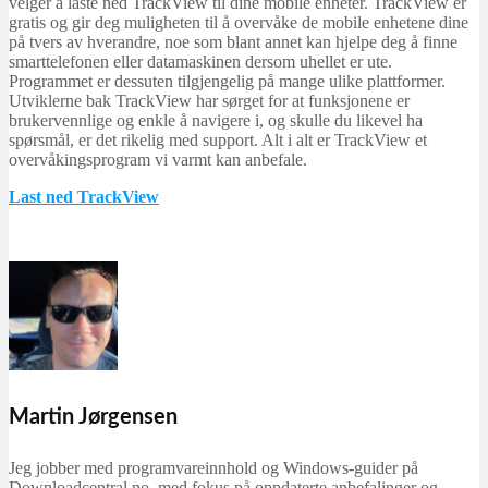
velger å laste ned TrackView til dine mobile enheter. TrackView er
gratis og gir deg muligheten til å overvåke de mobile enhetene dine
på tvers av hverandre, noe som blant annet kan hjelpe deg å finne
smarttelefonen eller datamaskinen dersom uhellet er ute.
Programmet er dessuten tilgjengelig på mange ulike plattformer.
Utviklerne bak TrackView har sørget for at funksjonene er
brukervennlige og enkle å navigere i, og skulle du likevel ha
spørsmål, er det rikelig med support. Alt i alt er TrackView et
overvåkingsprogram vi varmt kan anbefale.
Last ned TrackView
Martin Jørgensen
Jeg jobber med programvareinnhold og Windows-guider på
Downloadcentral.no, med fokus på oppdaterte anbefalinger og