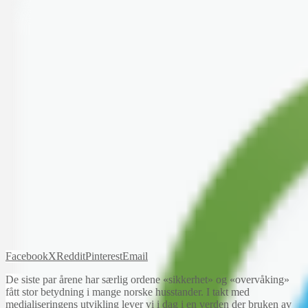
Facebook
X
Reddit
Pinterest
Email
De siste par årene har særlig ordene «sikkerhet» og «overvåking»
fått stor betydning i mange norske husstander. I takt med
medialiseringens utvikling lever vi i dag i en verden der bruken av