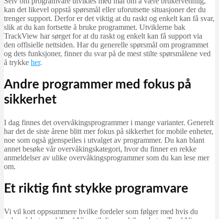
Selv om programvare utvikles med mål om å være brukervennlig,
kan det likevel oppstå spørsmål eller uforutsette situasjoner der du
trenger support. Derfor er det viktig at du raskt og enkelt kan få svar,
slik at du kan fortsette å bruke programmet. Utviklerne bak
TrackView har sørget for at du raskt og enkelt kan få support via
den offisielle nettsiden. Har du generelle spørsmål om programmet
og dets funksjoner, finner du svar på de mest stilte spørsmålene ved
å trykke
her
.
Andre programmer med fokus på
sikkerhet
I dag finnes det overvåkingsprogrammer i mange varianter. Generelt
har det de siste årene blitt mer fokus på sikkerhet for mobile enheter,
noe som også gjenspeiles i utvalget av programmer. Du kan blant
annet besøke vår overvåkingskategori, hvor du finner en rekke
anmeldelser av ulike overvåkingsprogrammer som du kan lese mer
om.
Et riktig fint stykke programvare
Vi vil kort oppsummere hvilke fordeler som følger med hvis du