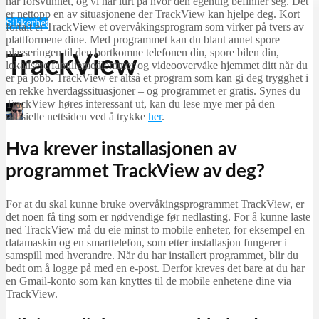
har forsvunnet, og vi har lurt på hvor den egentlig befinner seg. Det
er nettopp en av situasjonene der TrackView kan hjelpe deg. Kort
Sikkerhet
fortalt er TrackView et overvåkingsprogram som virker på tvers av
plattformene dine. Med programmet kan du blant annet spore
plasseringen til den bortkomne telefonen din, spore bilen din,
TrackView
lokalisere familiemedlemmer og videoovervåke hjemmet ditt når du
er på jobb. TrackView er altså et program som kan gi deg trygghet i
en rekke hverdagssituasjoner – og programmet er gratis. Synes du
TrackView høres interessant ut, kan du lese mye mer på den
Martin Jørgensen
offisielle nettsiden ved å trykke
her
.
september 22, 2025
Hva krever installasjonen av
programmet TrackView av deg?
For at du skal kunne bruke overvåkingsprogrammet TrackView, er
det noen få ting som er nødvendige før nedlasting. For å kunne laste
ned TrackView må du eie minst to mobile enheter, for eksempel en
datamaskin og en smarttelefon, som etter installasjon fungerer i
samspill med hverandre. Når du har installert programmet, blir du
bedt om å logge på med en e-post. Derfor kreves det bare at du har
en Gmail-konto som kan knyttes til de mobile enhetene dine via
TrackView.