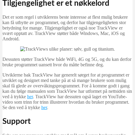
Tilgjengelighet er et nøkkelord
Det er som regel i utviklerens beste interesse at flest mulig brukere
kan få utbytte av programmet, og derfor har tilgjengeligheten stor
betydning for mange. Tilgjengelighet er også noe TrackView er
svært opptatt av. TrackView støtter både Windows, Mac, iOS og
Android.
Dessuten støtter TrackView både WiFi, 4G og 5G, og du kan derfor
bruke programmet uansett hvor du måtte befinne deg.
Utviklerne bak TrackView har generelt sørget for at programmet er
utviklet og designet med tanke på at så mange brukere som mulig
skal få glede av overvåkingsprogrammet. For å komme godt i gang
kan du følge manualen som TrackView har utformet på nettsiden sin
ved å trykke
her
. TrackView har dessuten også laget en YouTube-
video som trinn for trinn illustrerer hvordan du bruker programmet.
Se den ved å trykke
her
.
Support