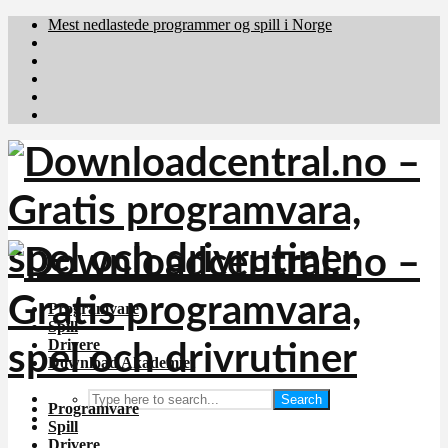
Mest nedlastede programmer og spill i Norge
Download.dk
Downloadcentral.fi
Brafiler.se
holyfile.com
deutschedownloads.de
Programvare
Spill
Drivere
Download Akademiet
Search
Programvare
Spill
Drivere