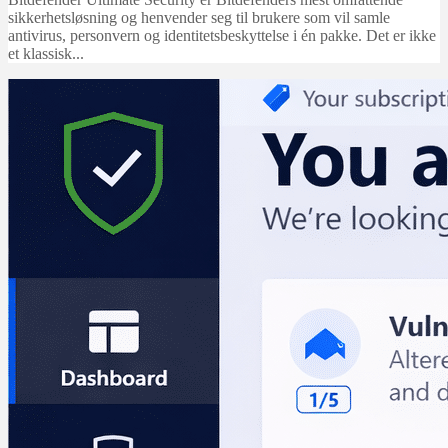
sikkerhetsløsning og henvender seg til brukere som vil samle
antivirus, personvern og identitetsbeskyttelse i én pakke. Det er ikke
et klassisk...