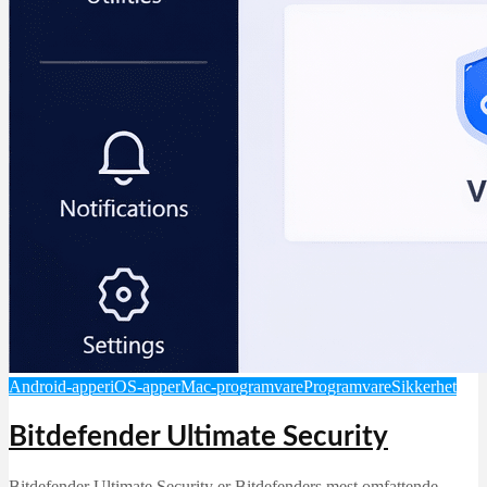
Android-apper
iOS-apper
Mac-programvare
Programvare
Sikkerhet
Bitdefender Ultimate Security
Bitdefender Ultimate Security er Bitdefenders mest omfattende