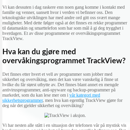
Vi kan dessuten i dag raskere enn noen gang komme i kontakt med
familie og venner, uansett hvor i verden vi befinner oss. Den
teknologiske utviklingen har med andre ord gitt oss svært mange
muligheter. Med dette følger også at det finnes en rekke programmer
til datamaskin og smarttelefon som har som mål å gi deg trygghet i
hverdagen. Et av disse programmene er overvåkingsprogrammet
TrackView.
Hva kan du gjøre med
overvåkingsprogrammet TrackView?
Det finnes etter hvert et vell av programmer som jobber med
sikkerhet og overvåking, men det kan være vanskelig å finne ut
hvilke du får størst utbytte av. Det finnes blant annet en mengde
antivirusprogrammer, anti-spyware og backup-programmer på
markedet, som du kan lese mer om i
vår kategori med
sikkerhetsprogrammer
, men hva kan egentlig TrackView gjøre for
deg når det gjelder sikkerhet og overvåking?
Vi har nesten alle stått i en situasjon der telefonen vår på mystisk vis