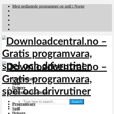
Mest nedlastede programmer og spill i Norge
Download.dk
Downloadcentral.fi
Brafiler.se
holyfile.com
deutschedownloads.de
Programvare
Spill
Drivere
Download Akademiet
Search
Programvare
Spill
Drivere