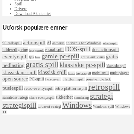
Spill
Drivere
Download Akademiet
Utforsk populære emner
actionspill
AI
90-tallsspill
antivirus for Windows
antivirus
arkadespill
DOS-spill
dos actionspill
bilderedigering
casual-spill
byggespill
gamle pc-spill
eventyrspill
gratis
fps
gratis antivirus
free
gratis spill
klassiske pc-spill
nedlasting
klassiske spill
klassisk spill
klassisk pc-spill
mobilspill
multiplayer
linux
logikkspill
open source
PC-spill
plattformspill
point-and-click
Personvern
retrospill
puslespill
retro-eventyrspill
retro plattformspill
strategi
sikkerhet
sanntidsstrategi
sierra eventyrspill
simulering
Windows
strategispill
Windows
turbasert strategi
Windows-spill
11