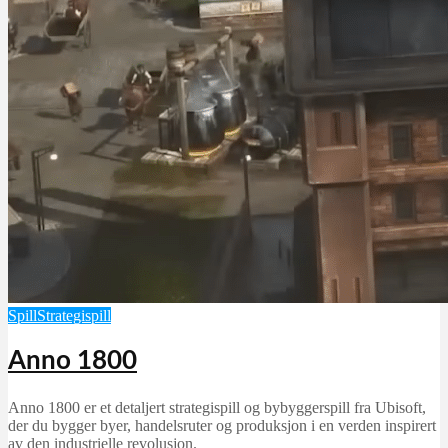
Spill
Strategispill
Anno 1800
Anno 1800 er et detaljert strategispill og bybyggerspill fra Ubisoft,
der du bygger byer, handelsruter og produksjon i en verden inspirert
av den industrielle revolusjon.