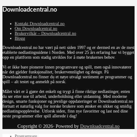
Downloadcentral.no
Kontakt Downloadcentral.no
Om Downloadcentral.no
Brukervilkår – Downloadcentral.no
Blogg
Downloadcentral.no har vært på nett siden 1997 og er dermed en av de mest
etablerte nedlastingssidene i Norden. Med over 25 års erfaring har vi bygget
opp en plattform som stadig utvikles for å møte brukernes behov.
Vi er ikke bare pionerer innen programvare og spill, men også innovatører
når det gjelder funksjonalitet, brukervennlighet og design. På
Downloadcentral.no finner du et nøye utvalgt sortiment av programmer og
spill – alt testet og anmeldt på norsk.
Målet vårt er å gjøre det enkelt og trygt å finne riktige nedlastinger, enten
du ser etter noe til arbeid, underholdning eller utdanning. Med moderne
design, smarte funksjoner og jevnlige oppdateringer er Downloadcentral.no
fortsatt et naturlig valg for norske brukere som ønsker en sikker og smidig
nedlastingsopplevelse. Utforsk siden, finn nye favoritter og last ned dine
neste programmer eller spill allerede i dag!
Copyright © 2026· Powered by
Downloadcentral.no
Programvare