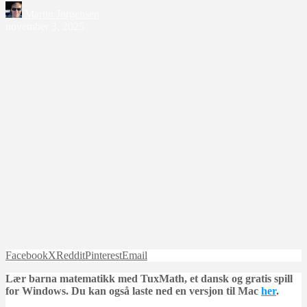
Martin Jørgensen
november 3, 2025
Facebook
X
Reddit
Pinterest
Email
Lær barna matematikk med TuxMath, et dansk og gratis spill
for Windows. Du kan også laste ned en versjon til Mac
her
.