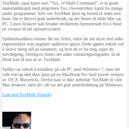
TuxMath, også kjent som “Tux, of Math Command”, er et gratis
matematikkspill med pingvinen Tux i hovedrollen, kjent fra mange
andre programmer. Selv om TuxMath først og fremst er rettet mot
barn, ble vi likevel godt underholdt, og det finnes til både Mac og
PC. Linux-brukere kan besøke
utviklerens hjemmeside
for å finne
en versjon til sitt operativsystem.
Spillmekanikken minner litt om Tetris, siden du må skyte ned ulike
regnestykker som angriper spillerens igloer. Dette gjøres enkelt ved
å skrive riktig tall på tastaturet, og hvis du er for treg, taper du
selvfølgelig. Heldigvis finnes det ulike vanskelighetsgrader, så de
fleste kan få noe ut av TuxMath.
Spillet var enkelt å installere på vår PC med Windows 7, men det
ville rett og slett ikke åpne på en MacBook Pro med nyeste versjon
av OS X Mavericks. Derfor kan vi ikke anbefale TuxMath til våre
Mac-brukere, men alt i alt var det god underholdning på Windows.
Last ned TuxMath (Dansk)