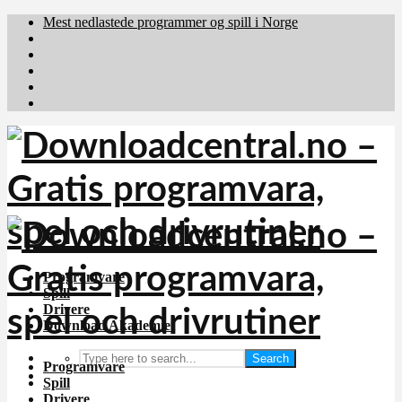
Mest nedlastede programmer og spill i Norge
Download.dk
Downloadcentral.fi
Brafiler.se
holyfile.com
deutschedownloads.de
Programvare
Spill
Drivere
Download Akademiet
Search
Programvare
Spill
Drivere