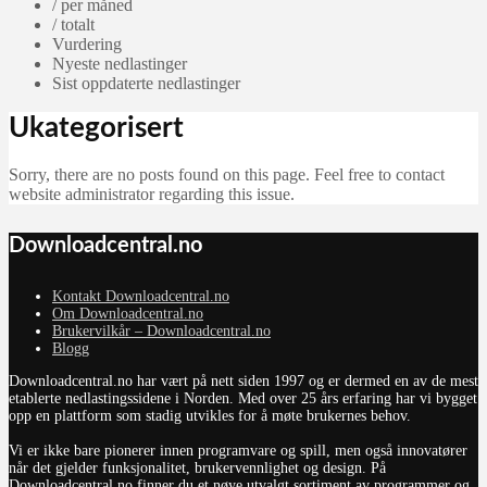
/ per måned
/ totalt
Vurdering
Nyeste nedlastinger
Sist oppdaterte nedlastinger
Ukategorisert
Sorry, there are no posts found on this page. Feel free to contact
website administrator regarding this issue.
Downloadcentral.no
Kontakt Downloadcentral.no
Om Downloadcentral.no
Brukervilkår – Downloadcentral.no
Blogg
Downloadcentral.no har vært på nett siden 1997 og er dermed en av de mest
etablerte nedlastingssidene i Norden. Med over 25 års erfaring har vi bygget
opp en plattform som stadig utvikles for å møte brukernes behov.
Vi er ikke bare pionerer innen programvare og spill, men også innovatører
når det gjelder funksjonalitet, brukervennlighet og design. På
Downloadcentral.no finner du et nøye utvalgt sortiment av programmer og