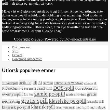
spill – alt testet og anmeldt på norsk.
Målet vårt er å gjøre det enkelt og trygt å finne riktige nedlastinger, enten
du ser etter noe til arbeid, underholdning eller utdanning. Med moderne
design, smarte funksjoner og jevnlige oppdateringer er Downloadcentral.no
fortsatt et naturlig valg for norske brukere som ønsker en sikker og smidig
nedlastingsopplevelse. Utforsk siden, finn nye favoritter og last ned dine
neste programmer eller spill allerede i dag!
Copyright © 2026· Powered by
Downloadcentral.no
Programvare
Spill
Drivere
Download Akademiet
Utforsk populære emner
actionspill
AI
90-tallsspill
antivirus for Windows
antivirus
arkadespill
DOS-spill
dos actionspill
bilderedigering
casual-spill
byggespill
gamle pc-spill
eventyrspill
gratis
fps
gratis antivirus
free
gratis spill
klassiske pc-spill
nedlasting
klassiske spill
klassisk spill
klassisk pc-spill
mobilspill
multiplayer
linux
logikkspill