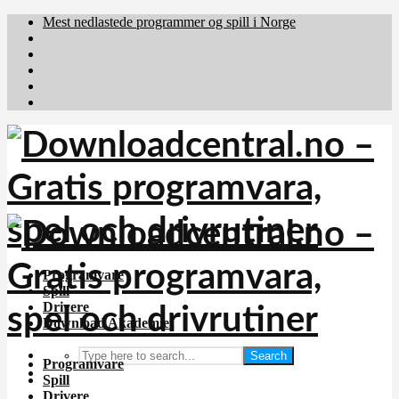
Mest nedlastede programmer og spill i Norge
Download.dk
Downloadcentral.fi
Brafiler.se
holyfile.com
deutschedownloads.de
Programvare
Spill
Drivere
Download Akademiet
Search
Programvare
Spill
Drivere