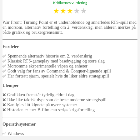
Kritikernes vurdering
★
★
★
★
★
War Front: Turning Point er et underholdende og annerledes RTS-spill med
en morsom, alternativ fortelling om 2. verdenskrig, men alderen merkes på
både grafikk og brukergrensesnitt.
Fordeler
✅ Spennende alternativ historie om 2. verdenskrig
✅ Klassisk RTS-gameplay med basebygging og store slag
✅ Morsomme eksperimentelle våpen og enheter
✅ Godt valg for fans av Command & Conquer-lignende spill
✅ Har fortsatt sjarm, spesielt hvis du liker eldre strategispill
Ulemper
❌ Grafikken fremstår tydelig eldre i dag
❌ Ikke like taktisk dypt som de beste moderne strategispill
❌ Kan føles litt klønete på nyere systemer
❌ Historien er mer B-film enn seriøs krigsfortelling
Operativsystemer
✅ Windows