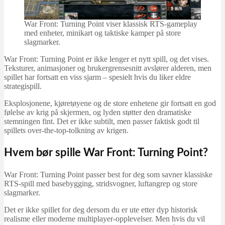
War Front: Turning Point viser klassisk RTS-gameplay
med enheter, minikart og taktiske kamper på store
slagmarker.
War Front: Turning Point er ikke lenger et nytt spill, og det vises.
Teksturer, animasjoner og brukergrensesnitt avslører alderen, men
spillet har fortsatt en viss sjarm – spesielt hvis du liker eldre
strategispill.
Eksplosjonene, kjøretøyene og de store enhetene gir fortsatt en god
følelse av krig på skjermen, og lyden støtter den dramatiske
stemningen fint. Det er ikke subtilt, men passer faktisk godt til
spillets over-the-top-tolkning av krigen.
Hvem bør spille War Front: Turning Point?
War Front: Turning Point passer best for deg som savner klassiske
RTS-spill med basebygging, stridsvogner, luftangrep og store
slagmarker.
Det er ikke spillet for deg dersom du er ute etter dyp historisk
realisme eller moderne multiplayer-opplevelser. Men hvis du vil