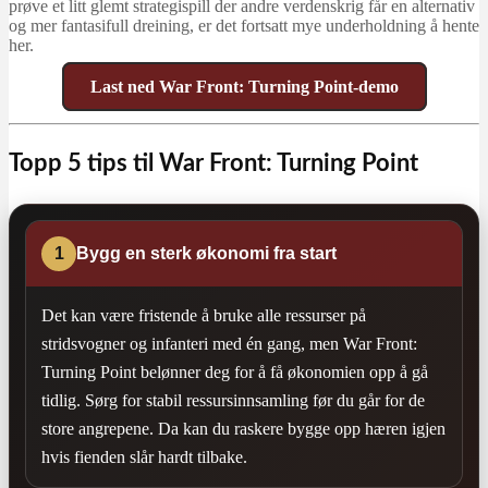
prøve et litt glemt strategispill der andre verdenskrig får en alternativ
og mer fantasifull dreining, er det fortsatt mye underholdning å hente
her.
Last ned War Front: Turning Point-demo
Topp 5 tips til War Front: Turning Point
1
Bygg en sterk økonomi fra start
Det kan være fristende å bruke alle ressurser på
stridsvogner og infanteri med én gang, men War Front:
Turning Point belønner deg for å få økonomien opp å gå
tidlig. Sørg for stabil ressursinnsamling før du går for de
store angrepene. Da kan du raskere bygge opp hæren igjen
hvis fienden slår hardt tilbake.