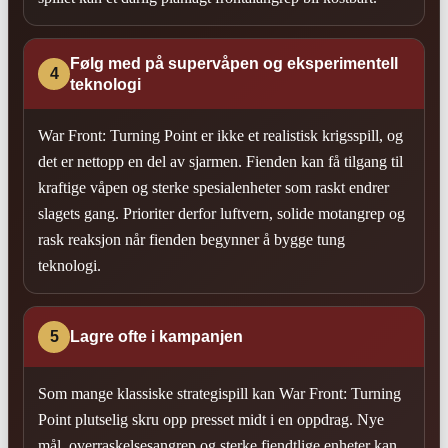
Følg med på supervåpen og eksperimentell
4
teknologi
War Front: Turning Point er ikke et realistisk krigsspill, og
det er nettopp en del av sjarmen. Fienden kan få tilgang til
kraftige våpen og sterke spesialenheter som raskt endrer
slagets gang. Prioriter derfor luftvern, solide motangrep og
rask reaksjon når fienden begynner å bygge tung
teknologi.
5
Lagre ofte i kampanjen
Som mange klassiske strategispill kan War Front: Turning
Point plutselig skru opp presset midt i en oppdrag. Nye
mål, overraskelsesangrep og sterke fiendtlige enheter kan