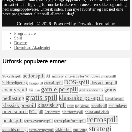
fortsatt et naturlig valg for norske brukere som ønsker en sikker og smidig
nedlastingsopplevelse. Utforsk siden, finn nye favoritter og last ned dine
neste programmer eller spill allerede i dag!
Copyright © 2026· Powered by
Downloadcentral.no
Programvare
Spill
Drivere
Download Akademiet
Utforsk populære emner
actionspill
AI
90-tallsspill
antivirus for Windows
antivirus
arkadespill
DOS-spill
dos actionspill
bilderedigering
casual-spill
byggespill
gamle pc-spill
eventyrspill
gratis
fps
gratis antivirus
free
gratis spill
klassiske pc-spill
nedlasting
klassiske spill
klassisk spill
klassisk pc-spill
mobilspill
multiplayer
linux
logikkspill
open source
PC-spill
plattformspill
point-and-click
Personvern
retrospill
puslespill
retro-eventyrspill
retro plattformspill
strategi
sikkerhet
sanntidsstrategi
sierra eventyrspill
simulering