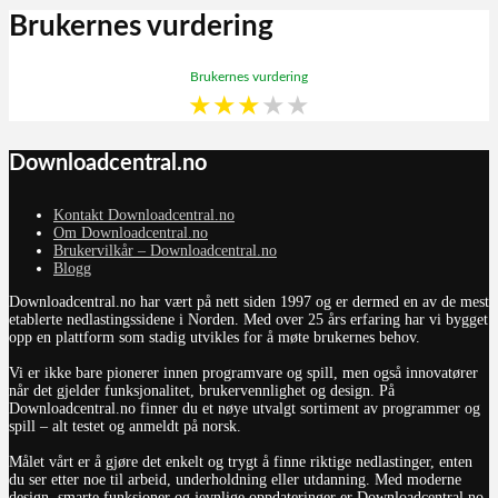
Brukernes vurdering
Brukernes vurdering
★
★
★
★
★
Downloadcentral.no
Kontakt Downloadcentral.no
Om Downloadcentral.no
Brukervilkår – Downloadcentral.no
Blogg
Downloadcentral.no har vært på nett siden 1997 og er dermed en av de mest
etablerte nedlastingssidene i Norden. Med over 25 års erfaring har vi bygget
opp en plattform som stadig utvikles for å møte brukernes behov.
Vi er ikke bare pionerer innen programvare og spill, men også innovatører
når det gjelder funksjonalitet, brukervennlighet og design. På
Downloadcentral.no finner du et nøye utvalgt sortiment av programmer og
spill – alt testet og anmeldt på norsk.
Målet vårt er å gjøre det enkelt og trygt å finne riktige nedlastinger, enten
du ser etter noe til arbeid, underholdning eller utdanning. Med moderne
design, smarte funksjoner og jevnlige oppdateringer er Downloadcentral.no