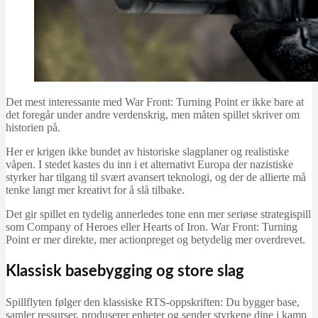
Det mest interessante med War Front: Turning Point er ikke bare at
det foregår under andre verdenskrig, men måten spillet skriver om
historien på.
Her er krigen ikke bundet av historiske slagplaner og realistiske
våpen. I stedet kastes du inn i et alternativt Europa der nazistiske
styrker har tilgang til svært avansert teknologi, og der de allierte må
tenke langt mer kreativt for å slå tilbake.
Det gir spillet en tydelig annerledes tone enn mer seriøse strategispill
som Company of Heroes eller Hearts of Iron. War Front: Turning
Point er mer direkte, mer actionpreget og betydelig mer overdrevet.
Klassisk basebygging og store slag
Spillflyten følger den klassiske RTS-oppskriften: Du bygger base,
samler ressurser, produserer enheter og sender styrkene dine i kamp