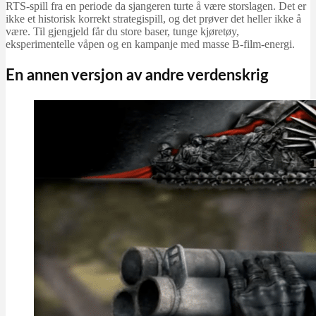
RTS-spill fra en periode da sjangeren turte å være storslagen. Det er
ikke et historisk korrekt strategispill, og det prøver det heller ikke å
være. Til gjengjeld får du store baser, tunge kjøretøy,
eksperimentelle våpen og en kampanje med masse B-film-energi.
En annen versjon av andre verdenskrig