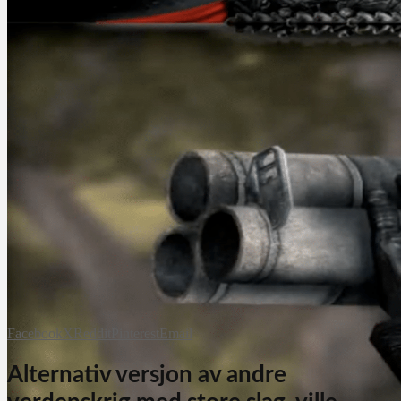
Facebook
X
Reddit
Pinterest
Email
Alternativ versjon av andre