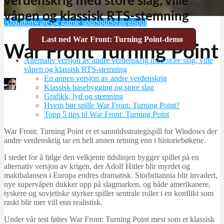
verdenskrig med store slag, ville
våpen og klassisk RTS-stemning
Abandonware og gamle spill
Spill
Strategispill
Last ned War Front: Turning Point-demo
War Front Turning Point
Alternativ versjon av andre verdenskrig med store slag, ville
våpen og klassisk RTS-stemning
En annen versjon av andre verdenskrig
Martin Jørgensen
Klassisk basebygging og store slag
mai 2, 2026
Grafikk, lyd og stemning
Hvem bør spille War Front: Turning Point?
Topp 5 tips til War Front: Turning Point
War Front: Turning Point er et sanntidsstrategispill for Windows der
andre verdenskrig tar en helt annen retning enn i historiebøkene.
I stedet for å følge den velkjente tidslinjen bygger spillet på en
alternativ versjon av krigen, der Adolf Hitler blir myrdet og
maktbalansen i Europa endres dramatisk. Storbritannia blir invadert,
nye supervåpen dukker opp på slagmarken, og både amerikanere,
tyskere og sovjetiske styrker spiller sentrale roller i en konflikt som
raskt blir mer vill enn realistisk.
Under vår test føltes War Front: Turning Point mest som et klassisk