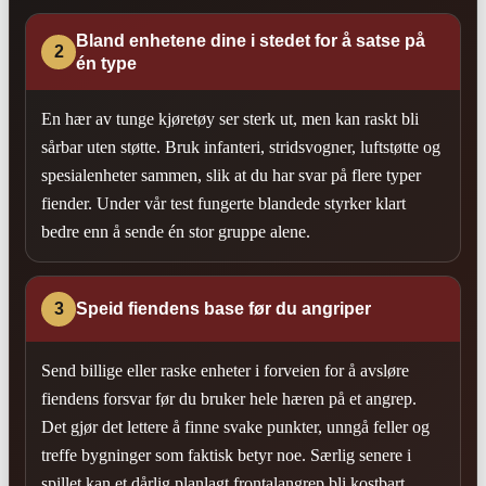
Bland enhetene dine i stedet for å satse på
2
én type
En hær av tunge kjøretøy ser sterk ut, men kan raskt bli
sårbar uten støtte. Bruk infanteri, stridsvogner, luftstøtte og
spesialenheter sammen, slik at du har svar på flere typer
fiender. Under vår test fungerte blandede styrker klart
bedre enn å sende én stor gruppe alene.
3
Speid fiendens base før du angriper
Send billige eller raske enheter i forveien for å avsløre
fiendens forsvar før du bruker hele hæren på et angrep.
Det gjør det lettere å finne svake punkter, unngå feller og
treffe bygninger som faktisk betyr noe. Særlig senere i
spillet kan et dårlig planlagt frontalangrep bli kostbart.