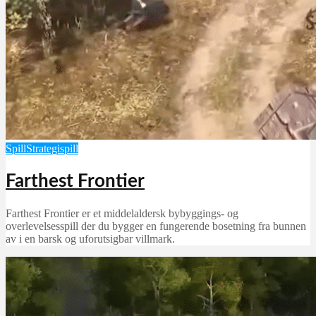
Spill
Strategispill
Farthest Frontier
Farthest Frontier er et middelaldersk bybyggings- og
overlevelsesspill der du bygger en fungerende bosetning fra bunnen
av i en barsk og uforutsigbar villmark.