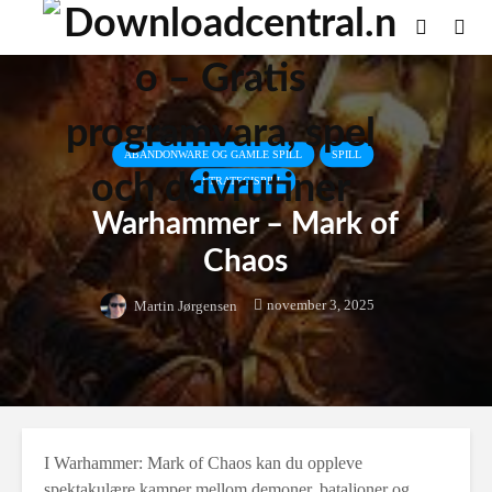
ABANDONWARE OG GAMLE SPILL
SPILL
STRATEGISPILL
Warhammer – Mark of
Chaos
november 3, 2025
Martin Jørgensen
I Warhammer: Mark of Chaos kan du oppleve
spektakulære kamper mellom demoner, bataljoner og