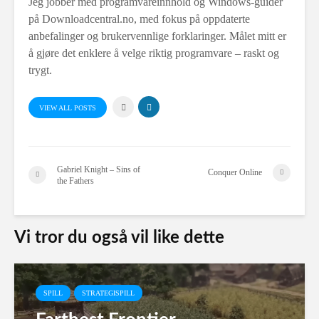
Jeg jobber med programvareinnhold og Windows-guider
på Downloadcentral.no, med fokus på oppdaterte
anbefalinger og brukervennlige forklaringer. Målet mitt er
å gjøre det enklere å velge riktig programvare – raskt og
trygt.
VIEW ALL POSTS
Gabriel Knight – Sins of
Conquer Online
the Fathers
Vi tror du også vil like dette
SPILL
STRATEGISPILL