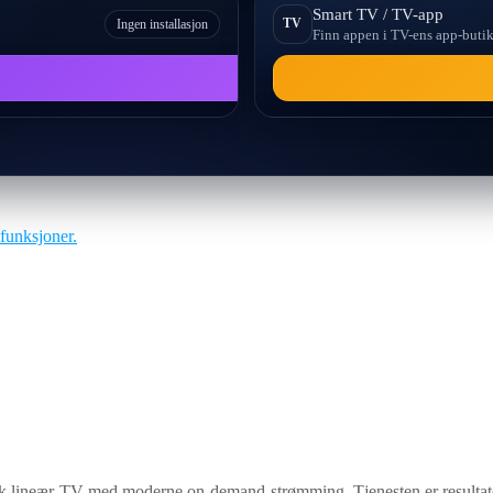
Smart TV / TV-app
TV
Ingen installasjon
Finn appen i TV-ens app-buti
funksjoner.
sk lineær-TV med moderne on-demand-strømming. Tjenesten er resultate