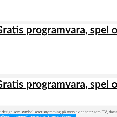
edieprogrammer
Programvare
Strømmetjenester