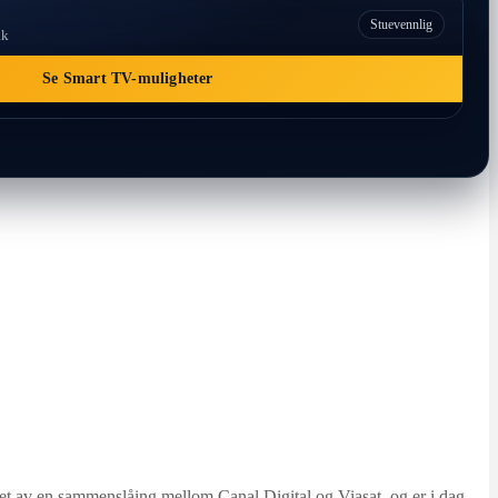
Stuevennlig
kk
Se Smart TV-muligheter
t av en sammenslåing mellom Canal Digital og Viasat, og er i dag