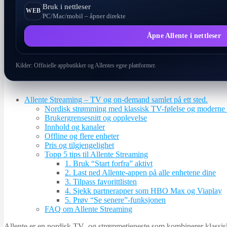
Bruk i nettleser
WEB
PC/Mac/mobil – åpner direkte
Åpne Allente i nettleser
Kilder: Offisielle appbutikker og Allentes egne plattformer.
Allente Streaming – TV og on-demand samlet på ett sted.
Nordisk strømming med klassisk TV-følelse og moderne 
Brukergrensesnitt og opplevelse
Innhold og kanaler
Offline og flere enheter
Pris og tilgjengelighet
Topp 5 tips til Allente Streaming
1. Bruk “Start forfra” aktivt
2. Last ned Allente-appen på alle enhetene dine
3. Tilpass favorittlisten
4. Sjekk partnerapper som HBO Max og Viaplay
5. Prøv “Se senere”-funksjonen
FAQ om Allente Streaming
Allente er en nordisk TV- og strømmetjeneste som kombinerer klassi