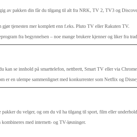
gig av pakken din får du tilgang til alt fra NRK, TV 2, TV3 og Disco
om gjør tjenesten mer komplett enn f.eks. Pluto TV eller Rakuten TV.
liveprogram fra begynnelsen – noe mange brukere kjenner og liker fra trad
du kan se innhold på smarttelefon, nettbrett, Smart TV eller via Chrom
noe som er en ulempe sammenlignet med konkurrenter som Netflix og Disne
 pakker du velger, og om du vil ha tilgang til sport, film eller underhol
n kombineres med internett- og TV-løsninger.