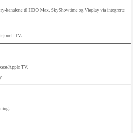
very-kanalene til HBO Max, SkyShowtime og Viaplay via integrerte
isjonelt TV.
ecast/Apple TV.
y+.
dning.