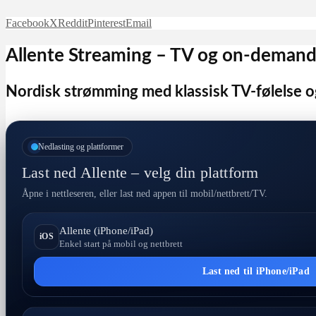
Facebook
X
Reddit
Pinterest
Email
Allente Streaming – TV og on-demand 
Nordisk strømming med klassisk TV-følelse 
Nedlasting og plattformer
Last ned Allente – velg din plattform
Åpne i nettleseren, eller last ned appen til mobil/nettbrett/TV.
Allente (iPhone/iPad)
iOS
Enkel start på mobil og nettbrett
Last ned til iPhone/iPad