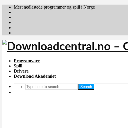
Mest nedlastede programmer og spill i Norge
Download.dk
Downloadcentral.fi
Brafiler.se
holyfile.com
deutschedownloads.de
Programvare
Spill
Drivere
Download Akademiet
Search