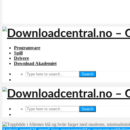
Programvare
Spill
Drivere
Download Akademiet
Search
Search
Android-apper
iOS-apper
Linux-programmer
Mac-programvare
Multim