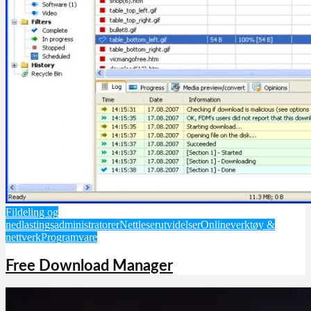
Fildeling og
nedlastingsadministratorer
Nettleserutvidelser
Onlineverktøy &
nettverk
Programvare
Free Download Manager