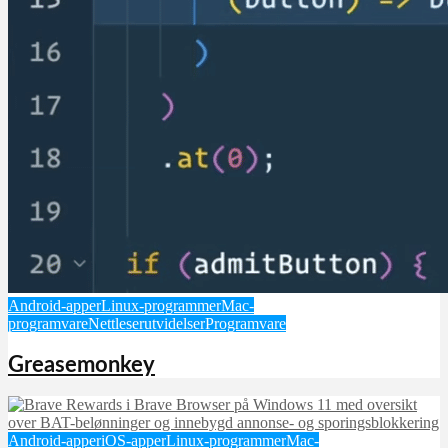
Android-apper
Linux-programmer
Mac-
programvare
Nettleserutvidelser
Programvare
Greasemonkey
Android-apper
iOS-apper
Linux-programmer
Mac-