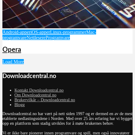
Android-apper
iOS-apper
Linux-programmer
Mac-
programvare
Nettlesere
Programvare
Opera
Load More
Downloadcentral.no
Kontakt Downloadcentral.no
Om Downloadcentral.no
Brukervilkår – Downloadcentral.no
Blogg
Downloadcentral.no har vært på nett siden 1997 og er dermed en av de mest
etablerte nedlastingssidene i Norden. Med over 25 års erfaring har vi bygget
opp en plattform som stadig utvikles for å møte brukernes behov.
Vi er ikke bare pionerer innen programvare og spill, men også innovatører