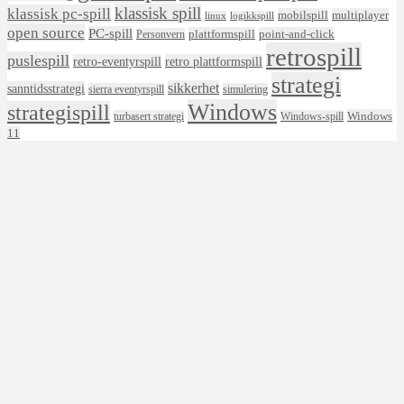
klassisk spill
klassisk pc-spill
mobilspill
multiplayer
linux
logikkspill
open source
PC-spill
plattformspill
point-and-click
Personvern
retrospill
puslespill
retro-eventyrspill
retro plattformspill
strategi
sikkerhet
sanntidsstrategi
sierra eventyrspill
simulering
Windows
strategispill
Windows
turbasert strategi
Windows-spill
11