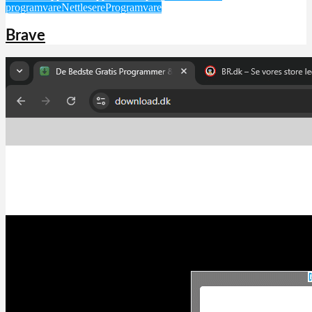
programvare
Nettlesere
Programvare
Brave