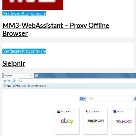
Nettlesere
Programvare
MM3-WebAssistant – Proxy Offline
Browser
Nettlesere
Programvare
Sleipnir