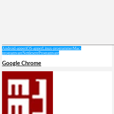
Android-apper
iOS-apper
Linux-programmer
Mac-
programvare
Nettlesere
Programvare
Google Chrome