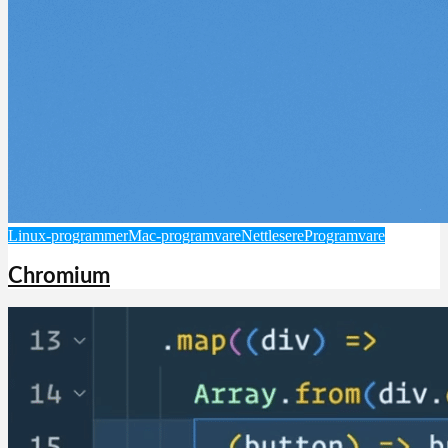
Linux-programmer
Mac-programvare
Nettlesere
Programvare
Chromium