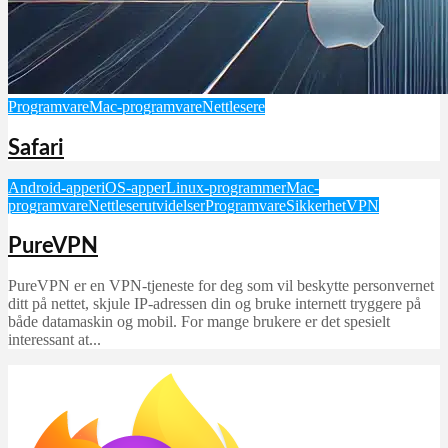
Programvare
Mac-programvare
Nettlesere
Safari
Android-apper
iOS-apper
Linux-programmer
Mac-
programvare
Nettleserutvidelser
Programvare
Sikkerhet
VPN
PureVPN
PureVPN er en VPN-tjeneste for deg som vil beskytte personvernet
ditt på nettet, skjule IP-adressen din og bruke internett tryggere på
både datamaskin og mobil. For mange brukere er det spesielt
interessant at...