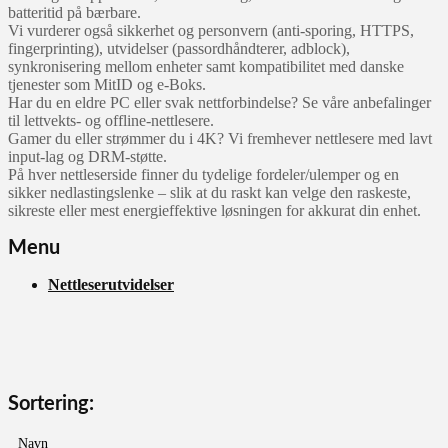
batteritid på bærbare.
Vi vurderer også sikkerhet og personvern (anti‑sporing, HTTPS,
fingerprinting), utvidelser (passordhåndterer, adblock),
synkronisering mellom enheter samt kompatibilitet med danske
tjenester som MitID og e‑Boks.
Har du en eldre PC eller svak nettforbindelse? Se våre anbefalinger
til lettvekts‑ og offline‑nettlesere.
Gamer du eller strømmer du i 4K? Vi fremhever nettlesere med lavt
input‑lag og DRM‑støtte.
På hver nettleserside finner du tydelige fordeler/ulemper og en
sikker nedlastingslenke – slik at du raskt kan velge den raskeste,
sikreste eller mest energieffektive løsningen for akkurat din enhet.
Menu
Nettleserutvidelser
Sortering:
Navn