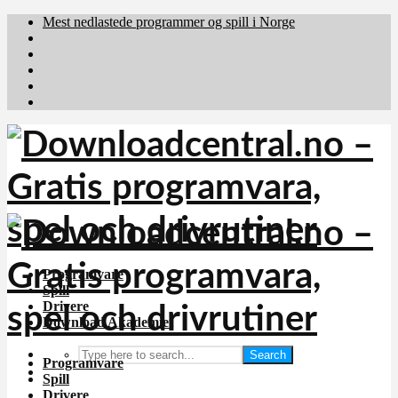
Mest nedlastede programmer og spill i Norge
Download.dk
Downloadcentral.fi
Brafiler.se
holyfile.com
deutschedownloads.de
Programvare
Spill
Drivere
Download Akademiet
Search
Programvare
Spill
Drivere