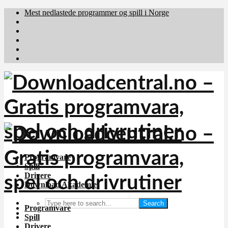
Mest nedlastede programmer og spill i Norge
Download.dk
Downloadcentral.fi
Brafiler.se
holyfile.com
deutschedownloads.de
Programvare
Spill
Drivere
Download Akademiet
Search
Programvare
Spill
Drivere