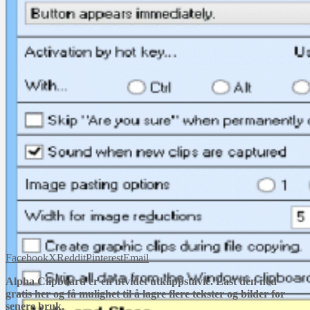
Facebook
X
Reddit
Pinterest
Email
Alpha
Clipboard er en utvidet utklippstavle. Last den ned
gratis her og få mulighet til å lagre flere tekster og bilder for
senere bruk.