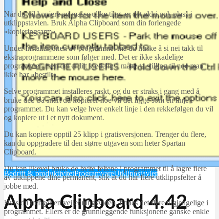
Når du vil kopiere en masse ulike ting, er det aldri nok plass i
utklippstavlen. Bruk Alpha Clipboard som din forlengede
«kopieringsarm»
Under installasjonen av programmet må du huske å si nei takk til
ekstraprogrammene som følger med. Det er ikke skadelige
programmer, men det er litt kjedelig å måtte ta stilling til noe man
ikke har «bestilt».
Selve programmet installeres raskt, og du er straks i gang med å
bruke det. Så snart du kopierer noe vil det ligge som en linje i
programmet. Du kan velge hver enkelt linje i den rekkefølgen du vil
og kopiere ut i et nytt dokument.
Du kan kopiere opptil 25 klipp i gratisversjonen. Trenger du flere,
kan du oppgradere til den større utgaven som heter Spartan
Clipboard.
Du kan likevel bruke de hvite feltene i programmet til å lagre flere
Bedrift & produktivitet
Programvare
Utklippstavler
av utklippene dine permanent, slik at du har flere utklippsfelter å
jobbe med.
Alpha Clipboard 4.42
Hvis du trenger en veiledningsvideo, finnes det flere tilgjengelige i
programmet. Ellers er de grunnleggende funksjonene ganske enkle