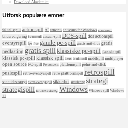
Download Akademiet
Utforsk populære emner
actionspill
AI
90-tallsspill
antivirus for Windows
antivirus
arkadespill
DOS-spill
dos actionspill
bilderedigering
casual-spill
byggespill
gamle pc-spill
eventyrspill
gratis
fps
gratis antivirus
free
gratis spill
klassiske pc-spill
nedlasting
klassiske spill
klassisk spill
klassisk pc-spill
mobilspill
multiplayer
linux
logikkspill
open source
PC-spill
plattformspill
point-and-click
Personvern
retrospill
puslespill
retro-eventyrspill
retro plattformspill
strategi
sikkerhet
sanntidsstrategi
sierra eventyrspill
simulering
Windows
strategispill
Windows
turbasert strategi
Windows-spill
11