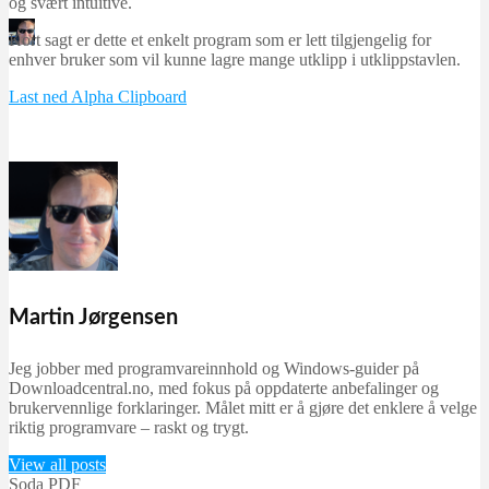
og svært intuitive.
Martin Jørgensen
Kort sagt er dette et enkelt program som er lett tilgjengelig for
september 24, 2025
enhver bruker som vil kunne lagre mange utklipp i utklippstavlen.
Last ned Alpha Clipboard
Martin Jørgensen
Jeg jobber med programvareinnhold og Windows-guider på
Downloadcentral.no, med fokus på oppdaterte anbefalinger og
brukervennlige forklaringer. Målet mitt er å gjøre det enklere å velge
riktig programvare – raskt og trygt.
View all posts
Soda PDF