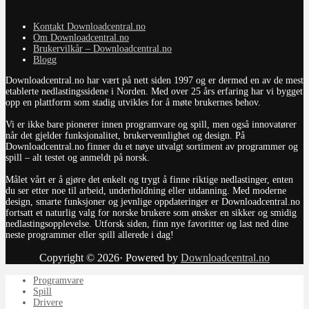
Kontakt Downloadcentral.no
Om Downloadcentral.no
Brukervilkår – Downloadcentral.no
Blogg
Downloadcentral.no har vært på nett siden 1997 og er dermed en av de mest
etablerte nedlastingssidene i Norden. Med over 25 års erfaring har vi bygget
opp en plattform som stadig utvikles for å møte brukernes behov.
Vi er ikke bare pionerer innen programvare og spill, men også innovatører
når det gjelder funksjonalitet, brukervennlighet og design. På
Downloadcentral.no finner du et nøye utvalgt sortiment av programmer og
spill – alt testet og anmeldt på norsk.
Målet vårt er å gjøre det enkelt og trygt å finne riktige nedlastinger, enten
du ser etter noe til arbeid, underholdning eller utdanning. Med moderne
design, smarte funksjoner og jevnlige oppdateringer er Downloadcentral.no
fortsatt et naturlig valg for norske brukere som ønsker en sikker og smidig
nedlastingsopplevelse. Utforsk siden, finn nye favoritter og last ned dine
neste programmer eller spill allerede i dag!
Copyright © 2026· Powered by
Downloadcentral.no
Programvare
Spill
Drivere