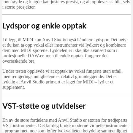
tonehøyde og lengde kan justeres presist, og alt oppleves stabilt, selv
i større prosjekter.
Lydspor og enkle opptak
I tillegg til MIDI kan Anvil Studio også håndtere lydspor. Det betyr
at du kan ta opp vokal eller instrumenter via lydkort og kombinere
dem med MIDI-sporene. Lyddelen er ikke like avansert som i
profesjonelle DAW-er, men til enkle opptak fungerer det
overraskende bra.
Under testen opplevde vi at opptak av vokal fungerte uten utfall,
men redigeringsmulighetene er relativt grunnleggende. Det er
tydelig at Anvil Studio primært er laget for MIDI – lyd er et
supplement.
VST-støtte og utvidelser
En av de store fordelene med Anvil Studio er støtten for tredjeparts
VST-instrumenter. Det lar deg bruke moderne virtuelle instrumenter
i programmet, noe som løfter lydkvaliteten betydelig sammenlignet