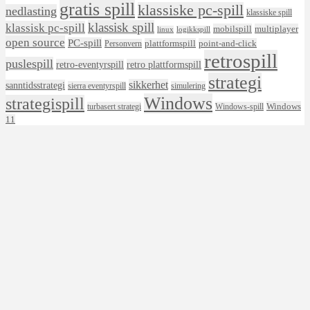
gratis spill
klassiske pc-spill
nedlasting
klassiske spill
klassisk spill
klassisk pc-spill
mobilspill
multiplayer
linux
logikkspill
open source
PC-spill
plattformspill
point-and-click
Personvern
retrospill
puslespill
retro-eventyrspill
retro plattformspill
strategi
sikkerhet
sanntidsstrategi
sierra eventyrspill
simulering
Windows
strategispill
Windows
turbasert strategi
Windows-spill
11