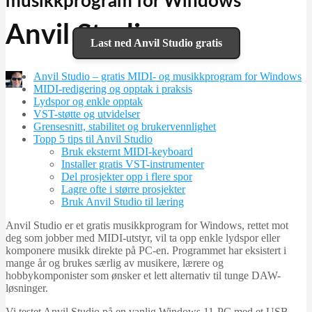
musikkprogram for Windows
Anvil Studio
Last ned Anvil Studio gratis
Anvil Studio – gratis MIDI- og musikkprogram for Windows
Martin Jørgensen
MIDI-redigering og opptak i praksis
januar 8, 2026
Lydspor og enkle opptak
VST-støtte og utvidelser
Grensesnitt, stabilitet og brukervennlighet
Topp 5 tips til Anvil Studio
Bruk eksternt MIDI-keyboard
Installer gratis VST-instrumenter
Del prosjekter opp i flere spor
Lagre ofte i større prosjekter
Bruk Anvil Studio til læring
Anvil Studio er et gratis musikkprogram for Windows, rettet mot
deg som jobber med MIDI-utstyr, vil ta opp enkle lydspor eller
komponere musikk direkte på PC-en. Programmet har eksistert i
mange år og brukes særlig av musikere, lærere og
hobbykomponister som ønsker et lett alternativ til tunge DAW-
løsninger.
Vi testet Anvil Studio på en vanlig Windows 11-PC med et USB-