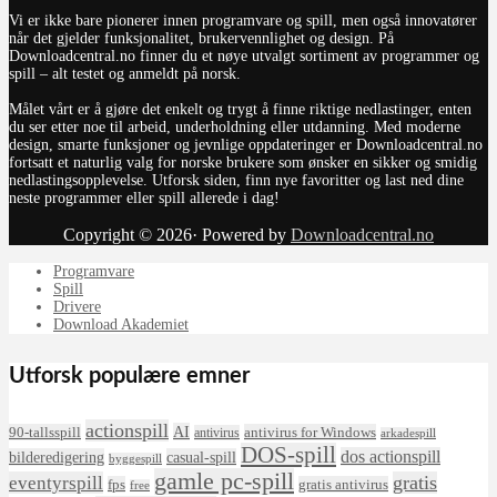
Vi er ikke bare pionerer innen programvare og spill, men også innovatører
når det gjelder funksjonalitet, brukervennlighet og design. På
Downloadcentral.no finner du et nøye utvalgt sortiment av programmer og
spill – alt testet og anmeldt på norsk.
Målet vårt er å gjøre det enkelt og trygt å finne riktige nedlastinger, enten
du ser etter noe til arbeid, underholdning eller utdanning. Med moderne
design, smarte funksjoner og jevnlige oppdateringer er Downloadcentral.no
fortsatt et naturlig valg for norske brukere som ønsker en sikker og smidig
nedlastingsopplevelse. Utforsk siden, finn nye favoritter og last ned dine
neste programmer eller spill allerede i dag!
Copyright © 2026· Powered by
Downloadcentral.no
Programvare
Spill
Drivere
Download Akademiet
Utforsk populære emner
actionspill
AI
90-tallsspill
antivirus for Windows
antivirus
arkadespill
DOS-spill
dos actionspill
bilderedigering
casual-spill
byggespill
gamle pc-spill
eventyrspill
gratis
fps
gratis antivirus
free