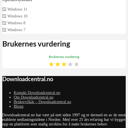
🪟 Windows 11
🪟 Windows 10
🪟 Windows 8
🪟 Windows 7
Brukernes vurdering
Brukernes vurdering
★
★
★
★
★
Downloadcentral.no
Kontakt Downloadcentral.no
Om Downloadcentral.no
Brukervilkår – Downloadcentral.no
Blogg
Downloadcentral.no har vært på nett siden 1997 og er dermed en av de mest
etablerte nedlastingssidene i Norden. Med over 25 års erfaring har vi bygget
opp en plattform som stadig utvikles for å møte brukernes behov.