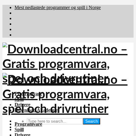
Mest nedlastede programmer og spill i Norge
Download.dk
Downloadcentral.fi
Brafiler.se
holyfile.com
deutschedownloads.de
Programvare
Spill
Drivere
Download Akademiet
Search
Programvare
Spill
Drivere