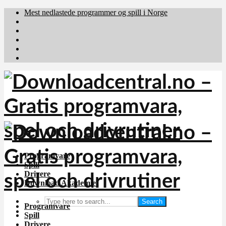
Mest nedlastede programmer og spill i Norge
Download.dk
Downloadcentral.fi
Brafiler.se
holyfile.com
deutschedownloads.de
Programvare
Spill
Drivere
Download Akademiet
Search
Programvare
Spill
Drivere