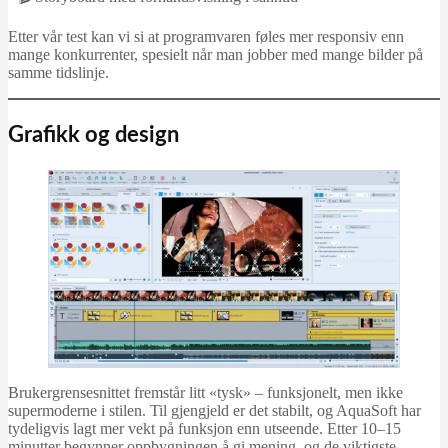
Etter vår test kan vi si at programvaren føles mer responsiv enn
mange konkurrenter, spesielt når man jobber med mange bilder på
samme tidslinje.
Grafikk og design
Brukergrensesnittet fremstår litt «tysk» – funksjonelt, men ikke
supermoderne i stilen. Til gjengjeld er det stabilt, og AquaSoft har
tydeligvis lagt mer vekt på funksjon enn utseende. Etter 10–15
minutter begynner oppbygningen å gi mening, og de viktigste