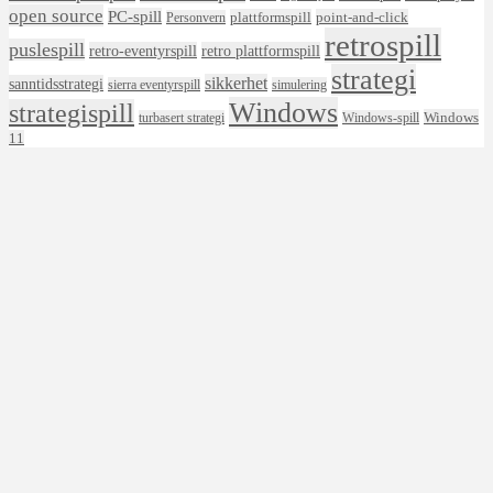
open source
PC-spill
plattformspill
point-and-click
Personvern
retrospill
puslespill
retro-eventyrspill
retro plattformspill
strategi
sikkerhet
sanntidsstrategi
sierra eventyrspill
simulering
Windows
strategispill
Windows
turbasert strategi
Windows-spill
11