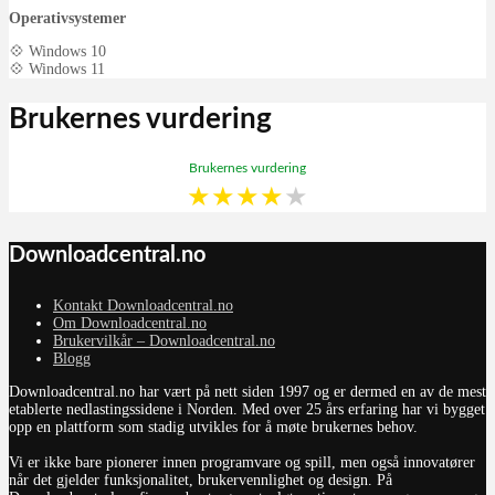
Operativsystemer
💠 Windows 10
💠 Windows 11
Brukernes vurdering
Brukernes vurdering
★
★
★
★
★
Downloadcentral.no
Kontakt Downloadcentral.no
Om Downloadcentral.no
Brukervilkår – Downloadcentral.no
Blogg
Downloadcentral.no har vært på nett siden 1997 og er dermed en av de mest
etablerte nedlastingssidene i Norden. Med over 25 års erfaring har vi bygget
opp en plattform som stadig utvikles for å møte brukernes behov.
Vi er ikke bare pionerer innen programvare og spill, men også innovatører
når det gjelder funksjonalitet, brukervennlighet og design. På