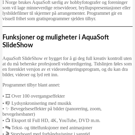
I Norge brukes AquaSoft særlig av hobbyfotografer og foreninger
som vil lage minneverdige reisevideoer, bryllupspresentasjoner eller
lysbildefilmer til skjermer på arrangementer. Programmet gir en
visuell frihet som gratisprogrammer sjelden tilbyr.
Funksjoner og muligheter i AquaSoft
SlideShow
AquaSoft SlideShow er bygget for å gi deg full kreativ kontroll uten
at du må beherske profesjonell videoredigering. Tidslinjen føles som
en forenklet versjon av et videoredigeringsprogram, og du kan dra
bilder, videoer og lyd rett inn.
Programmet tilbyr blant annet:
• 🎞 Over 100 overgangseffekter
• 🎼 Lydsynkronisering med musikk
• ✨ Bevegelseseffekter på bilder (panorering, zoom,
bevegelsesbaner)
• 📺 Eksport til Full HD, 4K, YouTube, DVD m.m.
• 🔤 Tekst- og tittelfunksjoner med animasjoner
• 🎬 Storyboard med forhåndsvisning i sanntid