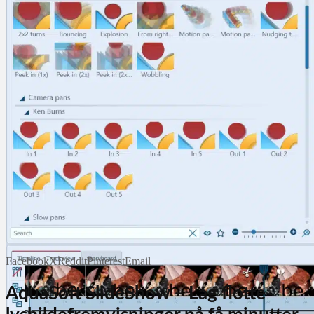
Facebook
X
Reddit
Pinterest
Email
AquaSoft SlideShow – Lag flotte