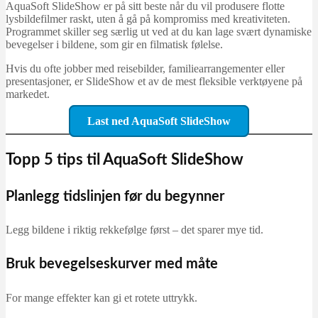
AquaSoft SlideShow er på sitt beste når du vil produsere flotte
lysbildefilmer raskt, uten å gå på kompromiss med kreativiteten.
Programmet skiller seg særlig ut ved at du kan lage svært dynamiske
bevegelser i bildene, som gir en filmatisk følelse.
Hvis du ofte jobber med reisebilder, familiearrangementer eller
presentasjoner, er SlideShow et av de mest fleksible verktøyene på
markedet.
Last ned AquaSoft SlideShow
Topp 5 tips til AquaSoft SlideShow
Planlegg tidslinjen før du begynner
Legg bildene i riktig rekkefølge først – det sparer mye tid.
Bruk bevegelseskurver med måte
For mange effekter kan gi et rotete uttrykk.