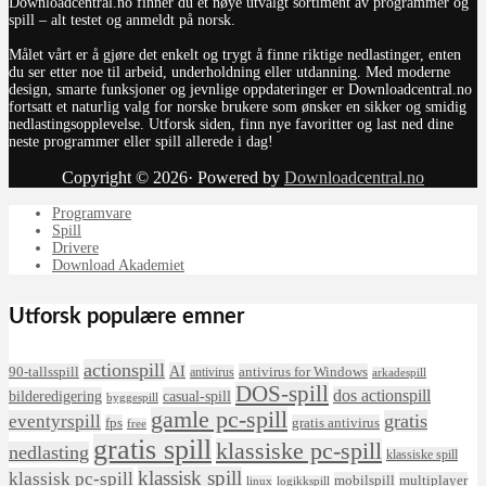
Downloadcentral.no finner du et nøye utvalgt sortiment av programmer og
spill – alt testet og anmeldt på norsk.
Målet vårt er å gjøre det enkelt og trygt å finne riktige nedlastinger, enten
du ser etter noe til arbeid, underholdning eller utdanning. Med moderne
design, smarte funksjoner og jevnlige oppdateringer er Downloadcentral.no
fortsatt et naturlig valg for norske brukere som ønsker en sikker og smidig
nedlastingsopplevelse. Utforsk siden, finn nye favoritter og last ned dine
neste programmer eller spill allerede i dag!
Copyright © 2026· Powered by
Downloadcentral.no
Programvare
Spill
Drivere
Download Akademiet
Utforsk populære emner
actionspill
AI
90-tallsspill
antivirus for Windows
antivirus
arkadespill
DOS-spill
dos actionspill
bilderedigering
casual-spill
byggespill
gamle pc-spill
eventyrspill
gratis
fps
gratis antivirus
free
gratis spill
klassiske pc-spill
nedlasting
klassiske spill
klassisk spill
klassisk pc-spill
mobilspill
multiplayer
linux
logikkspill