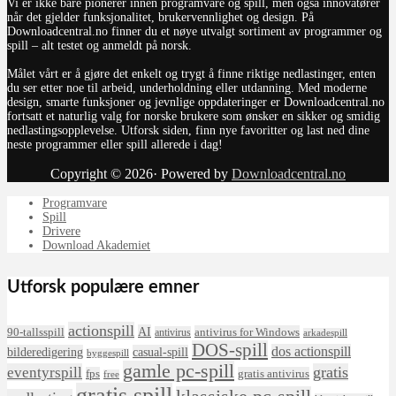
Vi er ikke bare pionerer innen programvare og spill, men også innovatører
når det gjelder funksjonalitet, brukervennlighet og design. På
Downloadcentral.no finner du et nøye utvalgt sortiment av programmer og
spill – alt testet og anmeldt på norsk.
Målet vårt er å gjøre det enkelt og trygt å finne riktige nedlastinger, enten
du ser etter noe til arbeid, underholdning eller utdanning. Med moderne
design, smarte funksjoner og jevnlige oppdateringer er Downloadcentral.no
fortsatt et naturlig valg for norske brukere som ønsker en sikker og smidig
nedlastingsopplevelse. Utforsk siden, finn nye favoritter og last ned dine
neste programmer eller spill allerede i dag!
Copyright © 2026· Powered by
Downloadcentral.no
Programvare
Spill
Drivere
Download Akademiet
Utforsk populære emner
actionspill
AI
90-tallsspill
antivirus for Windows
antivirus
arkadespill
DOS-spill
dos actionspill
bilderedigering
casual-spill
byggespill
gamle pc-spill
eventyrspill
gratis
fps
gratis antivirus
free
gratis spill