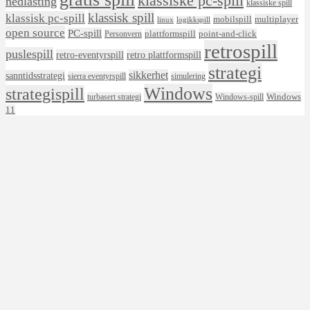
klassiske pc-spill
nedlasting
klassiske spill
klassisk spill
klassisk pc-spill
mobilspill
multiplayer
linux
logikkspill
open source
PC-spill
plattformspill
point-and-click
Personvern
retrospill
puslespill
retro-eventyrspill
retro plattformspill
strategi
sikkerhet
sanntidsstrategi
sierra eventyrspill
simulering
Windows
strategispill
Windows
turbasert strategi
Windows-spill
11