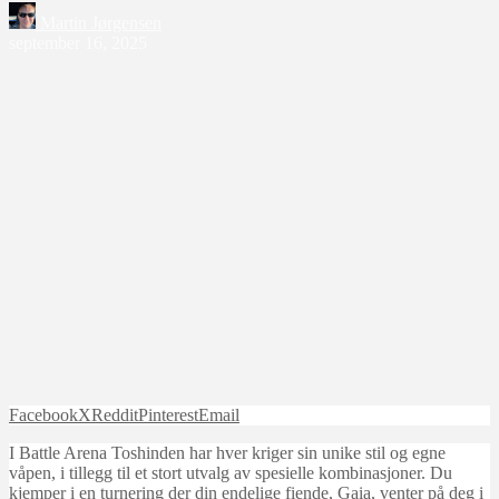
Martin Jørgensen
september 16, 2025
Facebook
X
Reddit
Pinterest
Email
I Battle Arena Toshinden har hver kriger sin unike stil og egne
våpen, i tillegg til et stort utvalg av spesielle kombinasjoner. Du
kjemper i en turnering der din endelige fiende, Gaia, venter på deg i