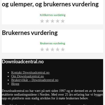
og ulemper, og brukernes vurdering
Kritikernes vurdering
★
★
★
★
★
Brukernes vurdering
Brukernes vurdering
★
★
★
★
★
Downloadcentral.no
Kontakt Downloadcentral.no
Om Downloadcentral.no
Brukervilkår – Downloadcentral.no
Blogg
Downloadcentral.no har vært på nett siden 1997 og er dermed en av de mest
etablerte nedlastingssidene i Norden. Med over 25 års erfaring har vi bygget
opp en plattform som stadig utvikles for å møte brukernes behov.