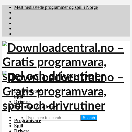
Mest nedlastede programmer og spill i Norge
Download.dk
Downloadcentral.fi
Brafiler.se
holyfile.com
deutschedownloads.de
Programvare
Spill
Drivere
Download Akademiet
Search
Programvare
Spill
Drivere