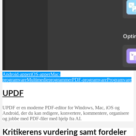
Android-apper
iOS-apper
Mac-
programvare
Multimedieprogrammer
PDF-programvare
Programvare
UPDF
UPDF er en moderne PDF-editor for Windows, Mac, iOS og
Android, der du kan redigere, konvertere, kommentere, organisere
og jobbe med PDF-filer med hjelp fra AI.
Kritikerens vurdering samt fordeler