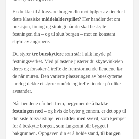
Er du klar til å forsvare borgen din mot bølger av fiender i
dette klassiske
middelalderspillet
? Her handler det om
presisjon, timing og strategi når du skal beskytte
festningen din – og til slutt borgen – mot en konstant
strøm av angripere.
Du styrer
tre bueskyttere
som står i ulik høyde på
festningsverket. Med piltastene justerer du skytevinkelen
deres og forsøker å treffe de fremstormende fiendene før
de når muren. Den varierte plasseringen av bueskytterne
lar deg dekke et større område og treffe fiender på ulike
avstander.
Når fiendene når helt frem, begynner de å
hakke
festningen ned
– og hvis de bryter gjennom, er det opp til
din siste forsvarslinje:
en ridder med sverd
, som kjemper
for å beskytte borgen, som langsomt blir bygget i
bakgrunnen. Oppgaven din er å holde stand,
til borgen