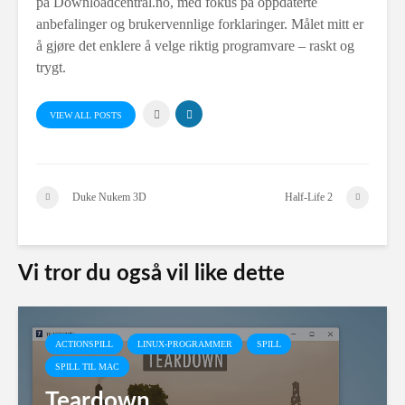
på Downloadcentral.no, med fokus på oppdaterte
anbefalinger og brukervennlige forklaringer. Målet mitt er
å gjøre det enklere å velge riktig programvare – raskt og
trygt.
VIEW ALL POSTS
Duke Nukem 3D
Half-Life 2
Vi tror du også vil like dette
ACTIONSPILL
LINUX-PROGRAMMER
SPILL
SPILL TIL MAC
Teardown