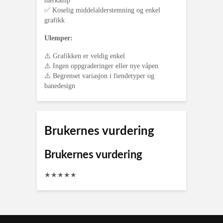
nærkamp
✅ Koselig middelalderstemning og enkel
grafikk
Ulemper:
⚠️ Grafikken er veldig enkel
⚠️ Ingen oppgraderinger eller nye våpen
⚠️ Begrenset variasjon i fiendetyper og
banedesign
Brukernes vurdering
Brukernes vurdering
★
★
★
★
★