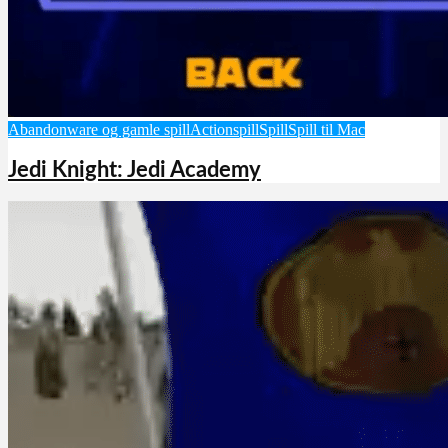
Abandonware og gamle spill
Actionspill
Spill
Spill til Mac
Jedi Knight: Jedi Academy