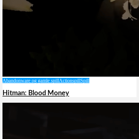
Abandonware og gamle spill
Actionspill
Spill
Hitman: Blood Money