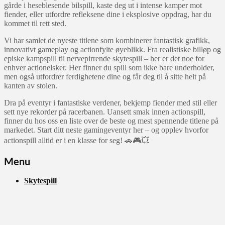
gårde i heseblesende bilspill, kaste deg ut i intense kamper mot
fiender, eller utfordre refleksene dine i eksplosive oppdrag, har du
kommet til rett sted.
Vi har samlet de nyeste titlene som kombinerer fantastisk grafikk,
innovativt gameplay og actionfylte øyeblikk. Fra realistiske billøp og
episke kampspill til nervepirrende skytespill – her er det noe for
enhver actionelsker. Her finner du spill som ikke bare underholder,
men også utfordrer ferdighetene dine og får deg til å sitte helt på
kanten av stolen.
Dra på eventyr i fantastiske verdener, bekjemp fiender med stil eller
sett nye rekorder på racerbanen. Uansett smak innen actionspill,
finner du hos oss en liste over de beste og mest spennende titlene på
markedet. Start ditt neste gamingeventyr her – og opplev hvorfor
actionspill alltid er i en klasse for seg! 🚗🎮💥
Menu
Skytespill