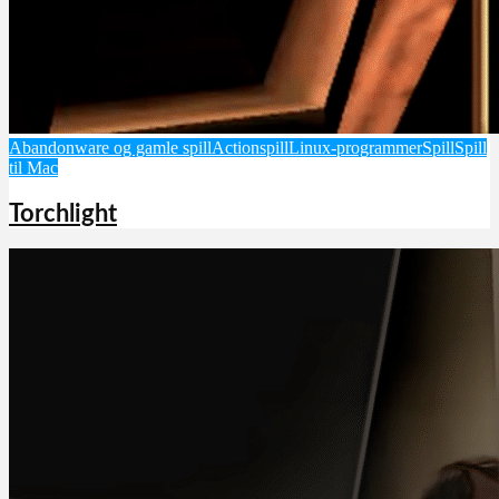
Abandonware og gamle spill
Actionspill
Linux-programmer
Spill
Spill
til Mac
Torchlight