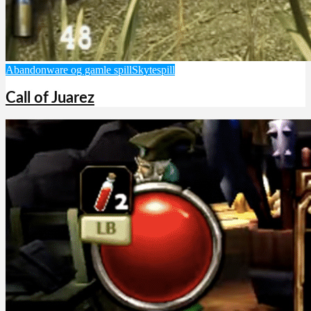
Abandonware og gamle spill
Skytespill
Call of Juarez