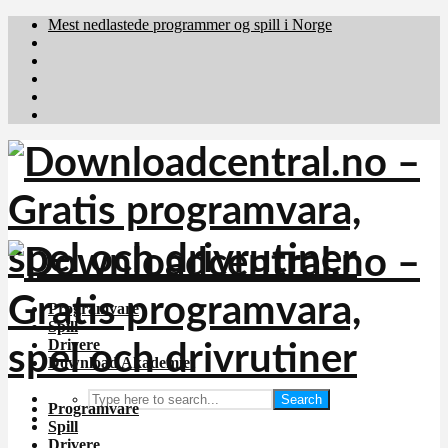
Mest nedlastede programmer og spill i Norge
Download.dk
Downloadcentral.fi
Brafiler.se
holyfile.com
deutschedownloads.de
Programvare
Spill
Drivere
Download Akademiet
Search
Programvare
Spill
Drivere