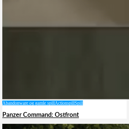
Abandonware og gamle spill
Actionspill
Spill
Panzer Command: Ostfront