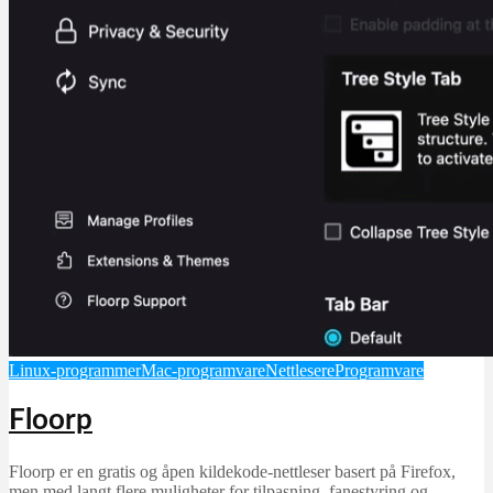
Linux-programmer
Mac-programvare
Nettlesere
Programvare
Floorp
Floorp er en gratis og åpen kildekode-nettleser basert på Firefox,
men med langt flere muligheter for tilpasning, fanestyring og