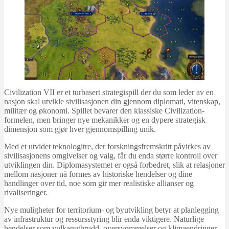
Civilization VII er et turbasert strategispill der du som leder av en
nasjon skal utvikle sivilisasjonen din gjennom diplomati, vitenskap,
militær og økonomi. Spillet bevarer den klassiske Civilization-
formelen, men bringer nye mekanikker og en dypere strategisk
dimensjon som gjør hver gjennomspilling unik.
Med et utvidet teknologitre, der forskningsfremskritt påvirkes av
sivilisasjonens omgivelser og valg, får du enda større kontroll over
utviklingen din. Diplomasystemet er også forbedret, slik at relasjoner
mellom nasjoner nå formes av historiske hendelser og dine
handlinger over tid, noe som gir mer realistiske allianser og
rivaliseringer.
Nye muligheter for territorium- og byutvikling betyr at planlegging
av infrastruktur og ressursstyring blir enda viktigere. Naturlige
hendelser som vulkanutbrudd, oversvømmelser og klimaendringer