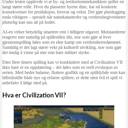
Under testen opplevde vi at by- og territoriummekanikken spiller en
langt større rolle. Hvor du plasserer byene dine, har nå konkrete
konsekvenser for produksjon, forsvar og vekst. Det gjør planlegging
enda viktigere – spesielt når naturkatastrofer og verdensbegivenheter
plutselig kan snu alt på hodet.
AI-en virker betydelig smartere enn i tidligere utgaver. Motstanderne
reagerer mer naturlig på spillestilen din, noe som gjør at hver
gjennomspilling føles som en ekte kamp om verdensherredømmet.
Samtidig er det lagt større vekt på kulturell utvikling, noe som gjør
det mulig å vinne på mer enn bare militær styrke.
Etter flere timers spilling kan vi konkludere med at Civilization VII
ikke bare er en oppdatering – det føles som en reell evolusjon av
serien. Med bedre balanse, flottere grafikk og en spilldybde som kan
tilfredsstille både nye og erfarne spillere, er dette uten tvil et spill vi
anbefaler å følge med på.
Hva er Civilization VII?