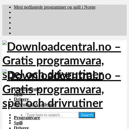
Mest nedlastede programmer og spill i Norge
Download.dk
Downloadcentral.fi
Brafiler.se
holyfile.com
deutschedownloads.de
Programvare
Spill
Drivere
Download Akademiet
Search
Programvare
Spill
Drivere