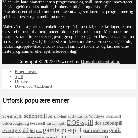
Vi er ikke bare pionerer innen programvare og spill, men også innovatører
når det gjelder funksjonalitet, brukervennlighet og design. På
Downloadcentral.no finner du et nøye utvalgt sortiment av programmer og
spill – alt testet og anmeldt på norsk.
Målet vårt er å gjøre det enkelt og trygt å finne riktige nedlastinger, enten
du ser etter noe til arbeid, underholdning eller utdanning. Med moderne
design, smarte funksjoner og jevnlige oppdateringer er Downloadcentral.no
fortsatt et naturlig valg for norske brukere som ønsker en sikker og smidig
nedlastingsopplevelse. Utforsk siden, finn nye favoritter og last ned dine
neste programmer eller spill allerede i dag!
Copyright © 2026· Powered by
Downloadcentral.no
Programvare
Spill
Drivere
Download Akademiet
Utforsk populære emner
actionspill
AI
90-tallsspill
antivirus for Windows
antivirus
arkadespill
DOS-spill
dos actionspill
bilderedigering
casual-spill
byggespill
gamle pc-spill
eventyrspill
gratis
fps
gratis antivirus
free