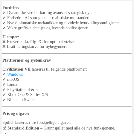
Fordeler:
✔ Dynamiske verdenskart og avansert strategisk dybde
✔ Forbedret AI som gir mer realistiske motstandere
✔ Nye diplomatiske mekanikker og utvidede byutviklingsmuligheter
✔ Vakre grafiske detaljer og levende sivilisasjoner
Ulemper:
❌ Krever en kraftig PC for optimal ytelse
❌ Bratt læringskurve for nybegynnere
Plattformer og systemkrav
Civilization VII
lanseres til følgende plattformer:
✔
Windows
✔ macOS
✔ Linux
✔ PlayStation 4 & 5
✔ Xbox One & Series X/S
✔ Nintendo Switch
Pris og utgaver
Spillet lanseres i tre forskjellige utgaver:
💰
Standard Edition
– Grunnspillet med alle de nye funksjonene.