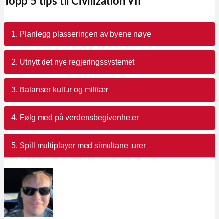
Topp 5 tips til Civilization VII
1. Planlegg plasseringen av byene nøye
2. Utnytt det nye regjeringssystemet
3. Balanser kultur og militær
4. Følg med på verdensbegivenheter
5. Spill multiplayer med simultane turer