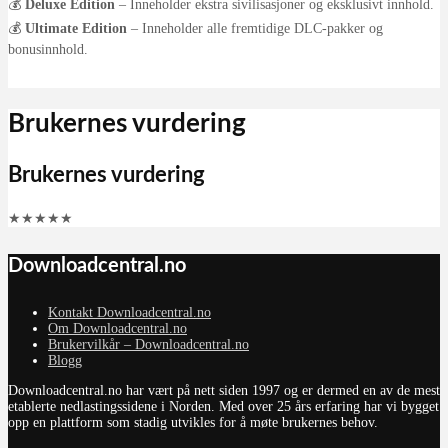
💰
Deluxe Edition
– Inneholder ekstra sivilisasjoner og eksklusivt innhold.
💰
Ultimate Edition
– Inneholder alle fremtidige DLC-pakker og
bonusinnhold.
Brukernes vurdering
Brukernes vurdering
★
★
★
★
★
Downloadcentral.no
Kontakt Downloadcentral.no
Om Downloadcentral.no
Brukervilkår – Downloadcentral.no
Blogg
Downloadcentral.no har vært på nett siden 1997 og er dermed en av de mest
etablerte nedlastingssidene i Norden. Med over 25 års erfaring har vi bygget
opp en plattform som stadig utvikles for å møte brukernes behov.