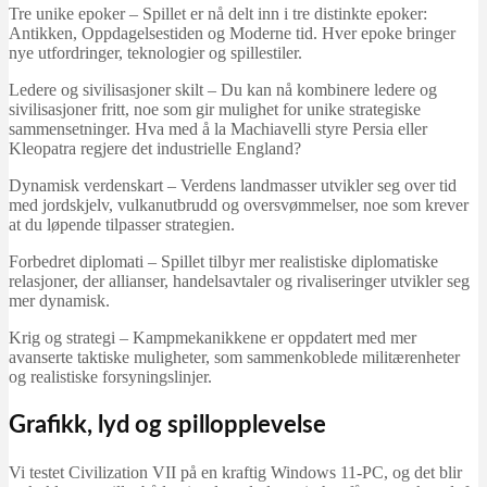
Tre unike epoker – Spillet er nå delt inn i tre distinkte epoker:
Antikken, Oppdagelsestiden og Moderne tid. Hver epoke bringer
nye utfordringer, teknologier og spillestiler.
Ledere og sivilisasjoner skilt – Du kan nå kombinere ledere og
sivilisasjoner fritt, noe som gir mulighet for unike strategiske
sammensetninger. Hva med å la Machiavelli styre Persia eller
Kleopatra regjere det industrielle England?
Dynamisk verdenskart – Verdens landmasser utvikler seg over tid
med jordskjelv, vulkanutbrudd og oversvømmelser, noe som krever
at du løpende tilpasser strategien.
Forbedret diplomati – Spillet tilbyr mer realistiske diplomatiske
relasjoner, der allianser, handelsavtaler og rivaliseringer utvikler seg
mer dynamisk.
Krig og strategi – Kampmekanikkene er oppdatert med mer
avanserte taktiske muligheter, som sammenkoblede militærenheter
og realistiske forsyningslinjer.
Grafikk, lyd og spillopplevelse
Vi testet Civilization VII på en kraftig Windows 11-PC, og det blir