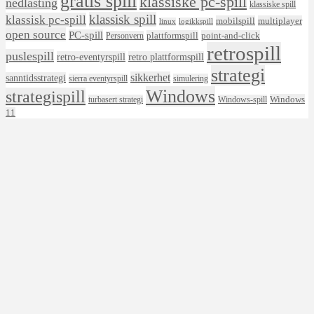
gratis spill
klassiske pc-spill
nedlasting
klassiske spill
klassisk spill
klassisk pc-spill
mobilspill
multiplayer
linux
logikkspill
open source
PC-spill
plattformspill
point-and-click
Personvern
retrospill
puslespill
retro-eventyrspill
retro plattformspill
strategi
sikkerhet
sanntidsstrategi
sierra eventyrspill
simulering
Windows
strategispill
Windows
turbasert strategi
Windows-spill
11