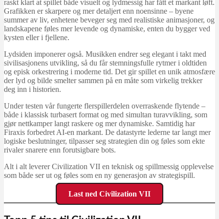
raskt klart at spillet både visuelt og lydmessig har fått et markant løft.
Grafikken er skarpere og mer detaljert enn noensinne – byene
summer av liv, enhetene beveger seg med realistiske animasjoner, og
landskapene føles mer levende og dynamiske, enten du bygger ved
kysten eller i fjellene.
Lydsiden imponerer også. Musikken endrer seg elegant i takt med
sivilisasjonens utvikling, så du får stemningsfulle rytmer i oldtiden
og episk orkestrering i moderne tid. Det gir spillet en unik atmosfære
der lyd og bilde smelter sammen på en måte som virkelig trekker
deg inn i historien.
Under testen vår fungerte flerspillerdelen overraskende flytende –
både i klassisk turbasert format og med simultan turavvikling, som
gjør nettkamper langt raskere og mer dynamiske. Samtidig har
Firaxis forbedret AI-en markant. De datastyrte lederne tar langt mer
logiske beslutninger, tilpasser seg strategien din og føles som ekte
rivaler snarere enn forutsigbare bots.
Alt i alt leverer Civilization VII en teknisk og spillmessig opplevelse
som både ser ut og føles som en ny generasjon av strategispill.
Last ned Civilization VII