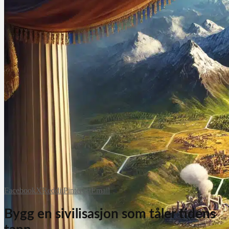
Facebook
X
Reddit
Pinterest
Email
Bygg en sivilisasjon som tåler tidens